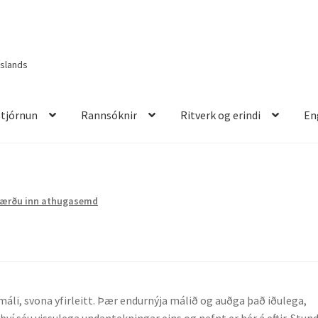
Íslands
Stjórnun
Rannsóknir
Ritverk og erindi
En
itverk og erindi
English
Færðu inn athugasemd
máli, svona yfirleitt. Þær endurnýja málið og auðga það iðulega,
 því séu vissulega undantekningar eins og nefnt er hér á eftir. Stu