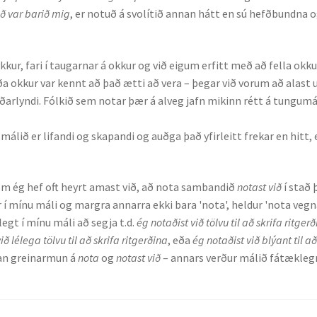
ð var barið mig
, er notuð á svolítið annan hátt en sú hefðbundna 
 okkur, fari í taugarnar á okkur og við eigum erfitt með að fella okku
eða okkur var kennt að það ætti að vera – þegar við vorum að alast 
rlyndi. Fólkið sem notar þær á alveg jafn mikinn rétt á tungumá
málið er lifandi og skapandi og auðga það yfirleitt frekar en hitt, 
sem ég hef oft heyrt amast við, að nota sambandið
notast við
í stað 
 í mínu máli og margra annarra ekki bara 'nota', heldur 'nota veg
ilegt í mínu máli að segja t.d.
ég notaðist við tölvu til að skrifa ritger
ið lélega tölvu til að skrifa ritgerðina
, eða
ég notaðist við blýant til a
an greinarmun á
nota
og
notast við
– annars verður málið fátæklegr