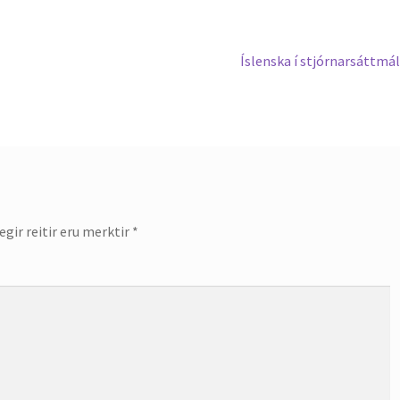
Next
Íslenska í stjórnarsáttmá
post:
gir reitir eru merktir
*