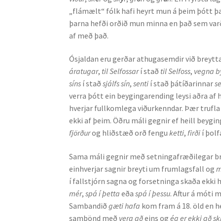
„flámælt“ fólk hafi heyrt mun á þeim þótt þa
þarna hefði orðið mun minna en það sem va
af með það.
Ósjaldan eru gerðar athugasemdir við breytt
áratugar
,
til Selfossar
í stað
til Selfoss
,
vegna b
síns
í stað
sjálfs sín
,
senti
í stað þátíðarinnar
s
verra þótt ein beygingarending leysi aðra af
hverjar fullkomlega viðurkenndar. Þær trufla 
ekki af þeim. Öðru máli gegnir ef heill beyg
fjörður
og hliðstæð orð fengu
ketti
,
firði
í þolf
Sama máli gegnir með setningafræðilegar br
einhverjar sagnir breyti um frumlagsfall og
m
í fallstjórn sagna og forsetninga skaða ekki h
mér
,
spá í þetta
eða
spá í þessu
. Aftur á móti
Sambandið
gæti hafa
kom fram á 18. öld en h
sambönd með
vera að
eins og
ég er ekki að sk