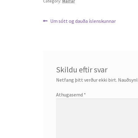
Category:
Málfar
Leiðarkerfi
Previous
Um sótt og dauða íslenskunnar
post:
færslu
Skildu eftir svar
Netfang þitt verður ekki birt.
Nauðsynle
Athugasemd
*