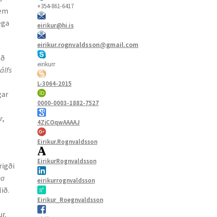
+354-861-6417
sem
ega
eirikur@hi.is
eirikur.rognvaldsson@gmail.com
að
eirikurr
jálfs
a
L-3064-2015
gar
0000-0003-1882-7527
t
r
,
4ZjCOqwAAAAJ
Eirikur.Rognvaldsson
EirikurRognvaldsson
rigði
na
eirikurrognvaldsson
ið.
Eirikur_Roegnvaldsson
r.