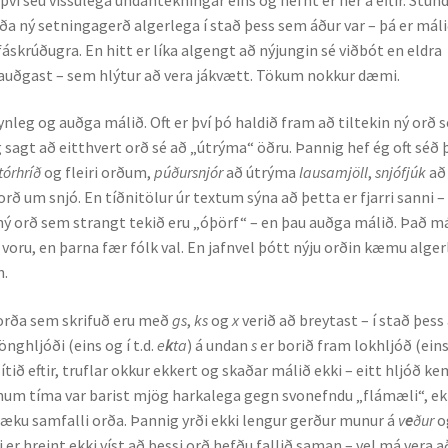
a ný setningagerð algerlega í stað þess sem áður var – þá er máli
áskrúðugra. En hitt er líka algengt að nýjungin sé viðbót en eldra
ið auðgast – sem hlýtur að vera jákvætt. Tökum nokkur dæmi.
nleg og auðga málið. Oft er því þó haldið fram að tiltekin ný orð 
g sagt að eitthvert orð sé að „útrýma“ öðru. Þannig hef ég oft séð 
tórhríð
og fleiri orðum,
púðursnjór
að útrýma
lausamjöll
,
snjófjúk
að
orð um snjó. En tíðnitölur úr textum sýna að þetta er fjarri sanni –
ð ný orð sem strangt tekið eru „óþörf“ – en þau auðga málið. Það m
 voru, en þarna fær fólk val. En jafnvel þótt nýju orðin kæmu alge
n.
rða sem skrifuð eru með
gs
,
ks
og
x
verið að breytast – í stað þess
nghljóði (eins og í t.d.
e
k
ta
) á undan
s
er borið fram lokhljóð (eins
tið eftir, truflar okkur ekkert og skaðar málið ekki – eitt hljóð ke
ínum tíma var barist mjög harkalega gegn svonefndu „flámæli“, ek
æku samfalli orða. Þannig yrði ekki lengur gerður munur á
v
e
ður
o
agi er hreint ekki víst að þessi orð hefðu fallið saman – vel má vera a