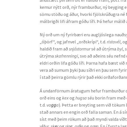
kemur nýtt orð, nýr framburður, ný beyging eð
sömu stöðu og áður, hvorki fjölskrúðugra né f
málbrigði lifi áfram góðu lífi. Þá hefur mál
Ný orð um ný fyrirbæri eru augljóslega nauðsy
„óþörf“, og jafnvel „orðskrípi“, t.d.
ristavél
, o
haldið fram að
snjóstormur
sé að útrýma
byl
,
s
útrýma
skafrenningi
, svo að aðeins séu nefnd 
eldri orðin lifa góðu lífi. Þarna hafa bæst vi
vera að sumum þyki þau síðri en þau sem fyrir
í stað þeirra gömlu rýrir það ekki orðaforðan
Á undanförnum áratugum hefur framburður o
orð eins og
kex
og
hugsa
séu borin fram með ö
t.d.
va
gg
a
). Þetta er breyting sem við tökum lí
stað annars en engin orð falla saman. En á s
síst með þeim rökum að það myndi valda víðt
v
i
ður
,
sk
e
r
og
sk
y
r
,
gr
ö
n
og
gr
u
n
. En í fyrsta l