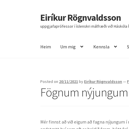
Eiríkur Rögnvaldsson
Fara
Hoppa
beint
yfir
uppgjafaprófessor í íslenskri málfræði við Háskóla 
í
í
leiðarkerfi
efni
Heim
Um mig
Kennsla
Heim
Um mig
Kennsla
Stjórnun
Rannsóknir
R
Posted on
20/11/2021
by
Eiríkur Rögnvaldsson
—
Fögnum nýjungum
Mér finnst að við eigum að fagna nýjungum í 
andstætt því sem oft er haldið fram, þótt frá