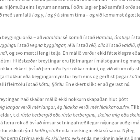
u hljómuðu eins í eyrum annarra. Í öðru lagi er það samfall orða 
rð með samfalli
i
og
y
,
í
og
ý
á sínum tíma – og við komumst ágætl
a beygingu orða – að
Haraldar
sé komið í stað
Haralds
,
áratugs
í st
yggingu
í stað
vegna byggingar
,
réði
í stað
réð, ollað
í stað
valdið
,
s
endi
, og svo mætti lengi telja. En málið verður ekki fátæklegra eð
 hólmi. Hliðstæðar breytingar eru fjölmargar í málsögunni og mar
okkur ekkert því að þær urðu fyrir okkar minni, og við vitum oftas
ingarflokkur eða beygingarmynstur hyrfi eins og gerðist þegar
köttu
alli fleirtölu í stað
köttu
,
fjörðu
. En ekkert slíkt er að gerast nú.
eytingar. Það skaðar málið ekki nokkurn skapaðan hlut þótt
ig langar
verði
mér langar
,
ég hlakka
verði
mér hlakkar
o.s.frv. Tilb
eldur, t.d.
rústa herbergið
eða
rústa herberginu
,
skeina mig
eða
skei
 má færa rök að því að ýmsar setningafræðilegar nýjungar auðgi mál
efur ekki útrýmt
hefði getað
enda merkingin ekki sú sama. Nýleg
ilja þetta
útrýma ekki
ég skil þetta ekki
enda merkingin aðeins önnu