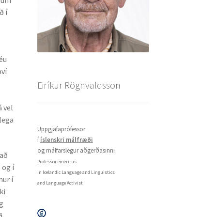
ð í
séu
því
Eiríkur Rögnvaldsson
á vel
rlega
Uppgjafaprófessor
í
íslenskri málfræði
og málfarslegur aðgerðasinni
 að
Professor emeritus
 og í
in Icelandic Language and Linguistics
mur í
and Language Activist
ki
g
ð