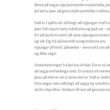
Meira að segja nýja þolmyndin svokallaða,
þa
því ættu þær að geta lifað samhliða í málinu.
Það er í sjálfu sér eðlilegt að nýjungar trufli
þær. Við viljum hafa málið eins og það var – 
En við þurfum samt að sýna nýjungum umburða
og við. Og frá sjónarmiði tungumálsins eru
nýjungar yfirleitt jákvæðar – bera vott um að 
og áður segir.
Undantekningar frá því eru örfáar. Ein er sú 
að segja einfaldlega
nota
. En
notast við
merkir
þess að ekki er völ á neinu betra'. Það er óeðl
Hins vegar væri eðlilegt að segja
ég notaðist v
skrifa ritgerðina
. Höldum áfram að gera þenn