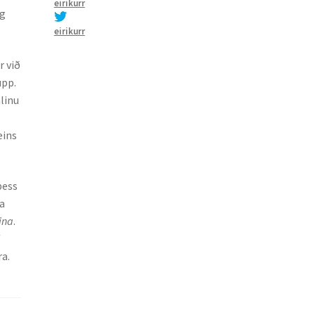
eirikurr
og
eirikurr
r við
upp.
linu
eins
þess
na
ðina
.
ð
a.