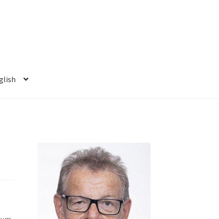
glish
ndum