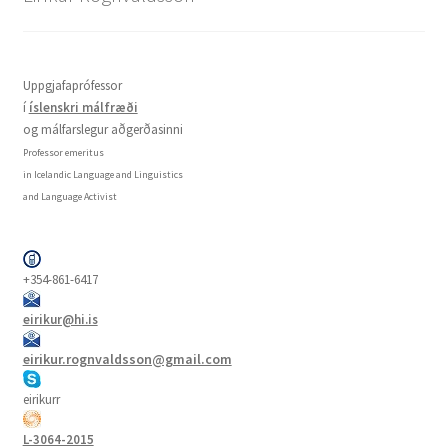
Uppgjafaprófessor
í
íslenskri málfræði
og málfarslegur aðgerðasinni
Professor emeritus
in Icelandic Language and Linguistics
and Language Activist
+354-861-6417
eirikur@hi.is
eirikur.rognvaldsson@gmail.com
eirikurr
L-3064-2015