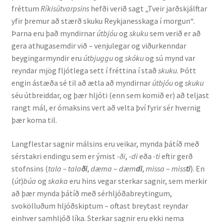
fréttum
Ríkisútvarpsins
hefði verið sagt „Tveir jarðskjálftar
Kennsluefni
yfir þremur að stærð skuku Reykjanesskaga í morgun“.
Þarna eru það myndirnar
útbjóu
og
skuku
sem verið er að
Yfirlit um kennslu
gera athugasemdir við – venjulegar og viðurkenndar
beygingarmyndir eru
útbjuggu
og
skóku
og sú mynd var
Stjórnun
reyndar mjög fljótlega sett í fréttina í stað
skuku
. Þótt
engin ástæða sé til að ætla að myndirnar
útbjóu
og
skuku
Innan Háskólans
séu útbreiddar, og þær hljóti (enn sem komið er) að teljast
rangt mál, er ómaksins vert að velta því fyrir sér hvernig
Samstarfsverkefni
þær koma til.
Styrkir og verðlaun
Langflestar sagnir málsins eru veikar, mynda þátíð með
sérstakri endingu sem er ýmist
-ði
,
-di
eða
-ti
eftir gerð
Utan Háskólans
stofnsins (
tala – tala
ði
,
dæma
–
dæm
di
,
missa
–
miss
ti
). En
(
út
)
búa
og
skaka
eru hins vegar sterkar sagnir, sem merkir
Verkefnisstjórn
að þær mynda þátíð með sérhljóðabreytingum,
svokölluðum hljóðskiptum – oftast breytast reyndar
einhver samhljóð líka. Sterkar sagnir eru ekki nema
Þjónusta