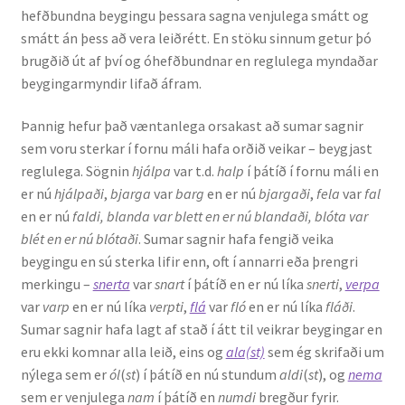
hefðbundna beygingu þessara sagna venjulega smátt og
Ritverk og erindi
smátt án þess að vera leiðrétt. En stöku sinnum getur þó
brugðið út af því og óhefðbundnar en reglulega myndaðar
Bækur
beygingarmyndir lifað áfram.
Önnur ritverk
Þannig hefur það væntanlega orsakast að sumar sagnir
sem voru sterkar í fornu máli hafa orðið veikar – beygjast
Ritrýndar greinar
reglulega. Sögnin
hjálpa
var t.d.
halp
í þátíð í fornu máli en
er nú
hjálpaði
,
bjarga
var
barg
en er nú
bjargaði
,
fela
var
fal
Óritrýnt fræðilegt efni
en er nú
faldi
, blanda
var blett
en er nú blandaði
, blóta
var
blét
en er nú blótaði
. Sumar sagnir hafa fengið veika
Málfarspistlar
beygingu en sú sterka lifir enn, oft í annarri eða þrengri
merkingu –
snerta
var
snart
í þátíð en er nú líka
snerti
,
verpa
var
varp
en er nú líka
verpti
,
flá
var
fló
en er nú líka
fláði
.
Fræðilegir fyrirlestrar
Sumar sagnir hafa lagt af stað í átt til veikrar beygingar en
eru ekki komnar alla leið, eins og
ala(st)
sem ég skrifaði um
Ýmis erindi
nýlega sem er
ól
(
st
) í þátíð en nú stundum
aldi
(
st
), og
nema
sem er venjulega
nam
í þátíð en
numdi
bregður fyrir.
Blaðaefni