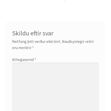
færslu
Skildu eftir svar
Netfang þitt verður ekki birt.
Nauðsynlegir reitir
eru merktir
*
Athugasemd
*