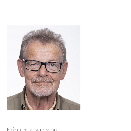
Eiríkur Rögnvaldsson