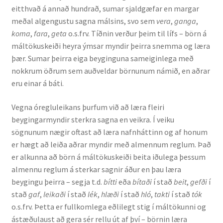
eitthvað á annað hundrað, sumar sjaldgæfar en margar
meðal algengustu sagna málsins, svo sem
vera
,
ganga
,
Rannsóknir
koma
,
fara
,
geta
o.s.frv. Tíðnin verður þeim til lífs – börn á
máltökuskeiði heyra ýmsar myndir þeirra snemma og læra
Máltækni
þær. Sumar þeirra eiga beyginguna sameiginlega með
nokkrum öðrum sem auðveldar börnunum námið, en aðrar
Orðalyklar og orðafar
eru einar á báti.
Orðhlutafræði
Vegna óregluleikans þurfum við að læra fleiri
beygingarmyndir sterkra sagna en veikra. Í veiku
Samtímasetningafræði
sögnunum nægir oftast að læra nafnháttinn og af honum
er hægt að leiða aðrar myndir með almennum reglum. Það
Söguleg setningafræði
er alkunna að börn á máltökuskeiði beita iðulega þessum
almennu reglum á sterkar sagnir áður en þau læra
beygingu þeirra – segja t.d.
bítti
eða
bítaði
í stað
beit
,
gefði
í
Hljóð og hljóðkerfi
stað
gaf
,
leikaði
í stað
lék
,
hlæði
í stað
hló
,
takti
í stað
tók
o.s.frv. Þetta er fullkomlega eðlilegt stig í máltökunni og
Staða íslenskunnar
ástæðulaust að gera sér rellu út af því – börnin læra