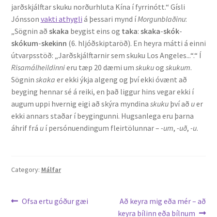
jarðskjálftar skuku norðurhluta Kína í fyrrinótt.“ Gísli
Jónsson
vakti athygli
á þessari mynd í
Morgunblaðinu
:
„Sögnin að
skaka
beygist eins og
taka
:
skaka
-
skók
-
skókum
-
skekinn
(6. hljóðskiptaröð). En heyra mátti á einni
útvarpsstöð: „Jarðskjálftarnir sem skuku Los Angeles...“.“ Í
Risamálheildinni
eru tæp 20 dæmi um
skuku
og
skukum
.
Sögnin
skaka
er ekki ýkja algeng og því ekki óvænt að
beyging hennar sé á reiki, en það liggur hins vegar ekki í
augum uppi hvernig eigi að skýra myndina
skuku
því að
u
er
ekki annars staðar í beygingunni. Hugsanlega eru þarna
áhrif frá
u
í persónuendingum fleirtölunnar –
-um
,
-uð
,
-u
.
Category:
Málfar
Leiðarkerfi
Previous
Next
Ofsa ertu góður gæi
Að keyra mig eða mér – að
post:
post:
keyra bílinn eða bílnum