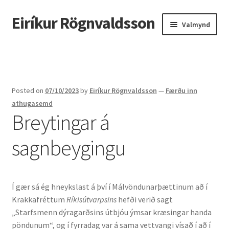
Eiríkur Rögnvaldsson
Fara
Hoppa
Valmynd
beint
yfir
í
í
Heim
leiðarkerfi
efni
Um mig
Posted on
07/10/2023
by
Eiríkur Rögnvaldsson
—
Færðu inn
Ætt
athugasemd
Breytingar á
Líf og starf
sagnbeygingu
Myndir
Kennsla
Í gær sá ég hneykslast á því í Málvöndunarþættinum að í
Krakkafréttum
Ríkisútvarpsins
hefði verið sagt
Kennd námskeið
„Starfsmenn dýragarðsins útbjóu ýmsar kræsingar handa
pöndunum“, og í fyrradag var á sama vettvangi vísað í að í