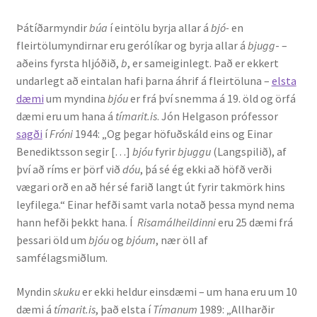
Þátíðarmyndir
búa
í eintölu byrja allar á
bjó-
en
English
fleirtölumyndirnar eru gerólíkar og byrja allar á
bjugg
- –
aðeins fyrsta hljóðið,
b
, er sameiginlegt. Það er ekkert
Administration
undarlegt að eintalan hafi þarna áhrif á fleirtöluna –
elsta
dæmi
um myndina
bjóu
er frá því snemma á 19. öld og örfá
CV
dæmi eru um hana á
tímarit.is
. Jón Helgason prófessor
sagði
í
Fróni
1944: „Og þegar höfuðskáld eins og Einar
Publications
Benediktsson segir […]
bjóu
fyrir
bjuggu
(Langspilið), af
því að ríms er þörf við
dóu
, þá sé ég ekki að höfð verði
vægari orð en að hér sé farið langt út fyrir takmörk hins
Research
leyfilega.“ Einar hefði samt varla notað þessa mynd nema
hann hefði þekkt hana. Í
Risamálheildinni
eru 25 dæmi frá
Teaching
þessari öld um
bjóu
og
bjóum
, nær öll af
samfélagsmiðlum.
Myndin
skuku
er ekki heldur einsdæmi – um hana eru um 10
dæmi á
tímarit.is
, það elsta í
Tímanum
1989: „Allharðir