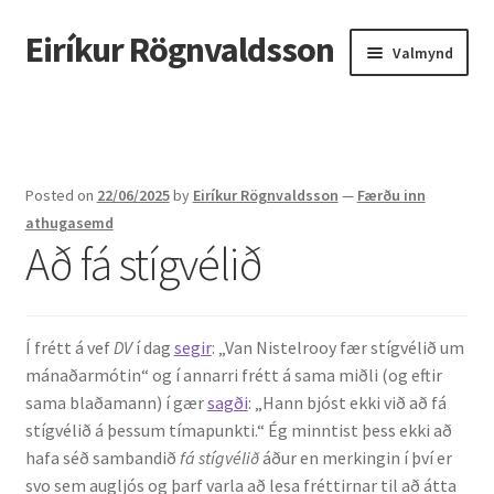
Eiríkur Rögnvaldsson
Fara
Hoppa
Valmynd
beint
yfir
í
í
Heim
leiðarkerfi
efni
Um mig
Posted on
22/06/2025
by
Eiríkur Rögnvaldsson
—
Færðu inn
Ætt
athugasemd
Að fá stígvélið
Líf og starf
Myndir
Í frétt á vef
DV
í dag
segir
: „Van Nistelrooy fær stígvélið um
mánaðarmótin“ og í annarri frétt á sama miðli (og eftir
Kennsla
sama blaðamann) í gær
sagði
: „Hann bjóst ekki við að fá
stígvélið á þessum tímapunkti.“ Ég minntist þess ekki að
Kennd námskeið
hafa séð sambandið
fá stígvélið
áður en merkingin í því er
svo sem augljós og þarf varla að lesa fréttirnar til að átta