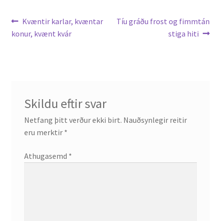
Leiðarkerfi
Previous
Next
Kvæntir karlar, kvæntar
Tíu gráðu frost og fimmtán
English
post:
post:
konur, kvænt kvár
stiga hiti
færslu
Administration
CV
Skildu eftir svar
Publications
Netfang þitt verður ekki birt.
Nauðsynlegir reitir
Research
eru merktir
*
Athugasemd
*
Teaching