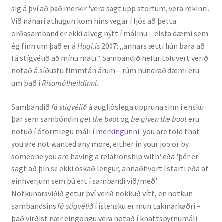
sig á því að það merkir 'vera sagt upp störfum, vera rekinn'.
Kennsluefni
Við nánari athugun kom hins vegar í ljós að þetta
orðasamband er ekki alveg nýtt í málinu – elsta dæmi sem
Yfirlit um kennslu
ég finn um það er á
Hugi.is
2007: „annars ætti hún bara að
fá stígvélið að mínu mati.“ Sambandið hefur töluvert verið
Stjórnun
notað á síðustu fimmtán árum – rúm hundrað dæmi eru
um það í
Risamálheildinni
.
Innan Háskólans
Sambandið
fá stígvélið
á augljóslega uppruna sinn í ensku
Samstarfsverkefni
þar sem samböndin
get the boot
og
be given the boot
eru
notuð í óformlegu máli í
merkingunni
'you are told that
Styrkir og verðlaun
you are not wanted any more, either in your job or by
someone you are having a relationship with' eða 'þér er
Utan Háskólans
sagt að þín sé ekki óskað lengur, annaðhvort í starfi eða af
einhverjum sem þú ert í sambandi við/með'.
Verkefnisstjórn
Notkunarsviðið getur því verið nokkuð vítt, en notkun
sambandsins
fá stígvélið
í íslensku er mun takmarkaðri –
það virðist nær eingöngu vera notað í knattspyrnumáli
Þjónusta