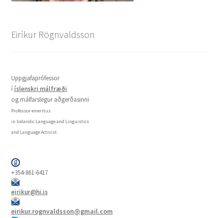
Eiríkur Rögnvaldsson
Uppgjafaprófessor
í
íslenskri málfræði
og málfarslegur aðgerðasinni
Professor emeritus
in Icelandic Language and Linguistics
and Language Activist
+354-861-6417
eirikur@hi.is
eirikur.rognvaldsson@gmail.com