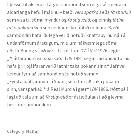
Í þessu tilviki eru til ágæt sambönd sem eiga sér meira en
Ritverk og erindi
aldarlanga hefð í málinu – bæði
vera sparkað
eða
fá sparkið
sem vísa til sömu myndar og
fá stígvélið
, og einnig
látinn
Bækur
taka pokann sinn
sem er kannski dálítið mildara. Bæði
samböndin hafa iðulega verið notuð í knattspyrnumáli á
Önnur ritverk
undanförnum áratugum, m.a. um nákvæmlega sömu
aðstæður og vísað var til í fréttum
DV
. Í
Vísi
1976 segir:
Ritrýndar greinar
„Þjálfaranum var sparkað.“ Í
DV
1981 segir: „að undanförnu
hafa þrír þjálfarar verið látnir taka pokann sinn.“ Jafnvel
Óritrýnt fræðilegt efni
kemur fyrir að samböndin séu notuð saman –
„Fyrsta þjálfaranum á Spáni, sem fær að taka pokann
Málfarspistlar
sinn, var sparkað frá Real Murcia í gær“ í
DV
1986. Þótt sé í
lagi að tala um að
fá stígvélið
er ástæðulaust að gleyma
þessum samböndum.
Fræðilegir fyrirlestrar
Ýmis erindi
Category:
Málfar
Blaðaefni