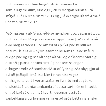
þótt annarri notkun bregði stöku sinnum fyrir á
samfélagsmiðlum, eins og í „Piers Morgan búinn að fá
Rannsóknir
stígvélið á CNN“ á
Twitter
2014 og „Fékk stígvélið frá Árna á
Spot“ á
Twitter
2017.
Máltækni
Það má segja að
fá stígvélið
sé myndrænt og gagnsætt, og
Orðalyklar og orðafar
þótt sambandið eigi sér enskan uppruna er það í sjálfu sér
ekki næg ástæða til að amast við því ef það kemur að
Orðhlutafræði
notum í íslensku – ný orðasambönd sem falla að málinu
auðga það og ég hef oft sagt að orð og orðasambönd eigi
Samtímasetningafræði
ekki að gjalda uppruna síns. Ég hef sem sé engar
athugasemdir við sambandið út af fyrir sig eða áhyggjur af
Söguleg setningafræði
því að það spilli málinu. Mér finnst hins vegar
umhugsunarvert hver ástæðan er fyrir beinni upptöku
enskættaðra orðasambanda af þessu tagi – ég er hræddur
Hljóð og hljóðkerfi
um að það sé oft annaðhvort hugsunarleysi eða
vanþekking á því hvernig venja er að orða þetta í íslensku.
Staða íslenskunnar