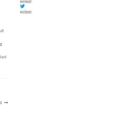
eirikurr
eirikurr
kuð
og
last
il