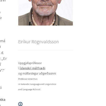
a
ir
a má
Eiríkur Rögnvaldsson
ð
 d.
t
: „Er
Uppgjafaprófessor
Í
í
íslenskri málfræði
“.“
og málfarslegur aðgerðasinni
Professor emeritus
in Icelandic Language and Linguistics
li
and Language Activist
akka
u