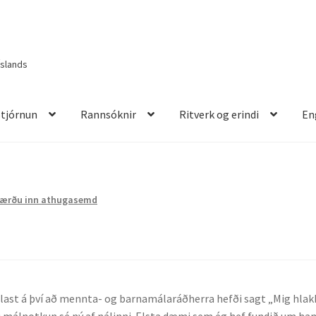
Íslands
Stjórnun
Rannsóknir
Ritverk og erindi
En
itverk og erindi
English
Færðu inn athugasemd
last á því að mennta- og barnamálaráðherra hefði sagt „Mig hlak
að sú málnotkun sé ný af nálinni. Elsta dæmi sem ég hef fundið um han