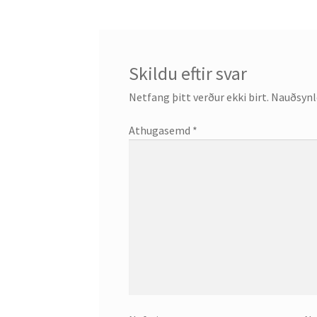
Skildu eftir svar
Netfang þitt verður ekki birt.
Nauðsynle
Athugasemd
*