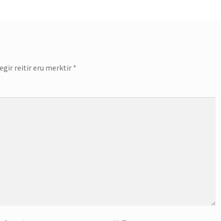
gir reitir eru merktir
*