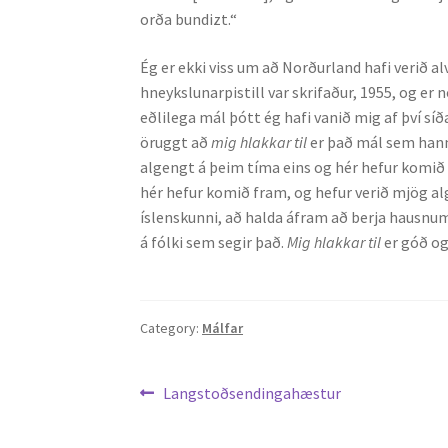
orða bundizt.“
Ég er ekki viss um að Norðurland hafi verið al
hneykslunarpistill var skrifaður, 1955, og er
eðlilega mál þótt ég hafi vanið mig af því s
öruggt að
mig hlakkar til
er það mál sem hann
algengt á þeim tíma eins og hér hefur komið
hér hefur komið fram, og hefur verið mjög alge
íslenskunni, að halda áfram að berja hausnum
á fólki sem segir það.
Mig hlakkar til
er góð og
Category:
Málfar
Leiðarkerfi
Previous
Langstoðsendingahæstur
post:
færslu