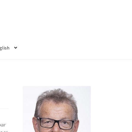
glish
kar
a er