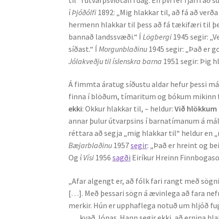
í
Þjóðólfi
1892: „Mig hlakkar til, að fá að verða
hermenn hlakkar til þess að fá tækifæri til 
bannað landssvæði.“ Í
Lögbergi
1945 segir: „V
síðast.“ Í
Morgunblaðinu
1945 segir: „Það er g
Jólakveðju til íslenskra barna
1951 segir: Þig h
Á fimmta áratug síðustu aldar hefur þessi m
finna í blöðum, tímaritum og bókum mikinn f
ekki
: Okkur hlakkar til, – heldur:
Við hlökkum 
annar þulur útvarpsins í barnatímanum á m
réttara að segja „mig hlakkar til“ heldur en „m
Bæjarblaðinu
1957
segir
: „Það er hreint og be
Og í
Vísi
1956
sagði
Eiríkur Hreinn Finnbogaso
„Afar algengt er, að fólk fari rangt með sögn
[…]. Með þessari sögn á ævinlega að fara nefni
merkir. Hún er upphaflega notuð um hljóð fu
…, kvað Jónas. Hann segir ekki, að ernina hlak