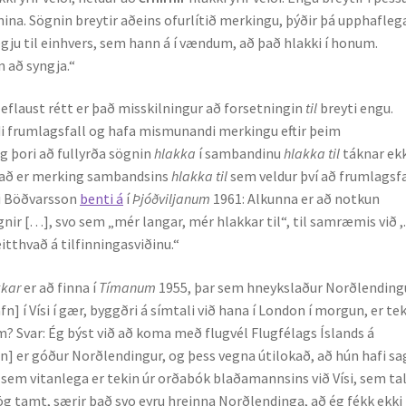
gnina. Sögnin breytir aðeins ofurlítið merkingu, þýðir þá upphafleg
ægju til einhvers, sem hann á í vændum, að það hlakki í honum.
n að syngja.“
eflaust rétt er það misskilningur að forsetningin
til
breyti engu.
i frumlagsfall og hafa mismunandi merkingu eftir þeim
 þori að fullyrða sögnin
hlakka
í sambandinu
hlakka til
táknar ek
 Það er merking sambandsins
hlakka til
sem veldur því að frumlagsfa
ni Böðvarsson
benti á
í
Þjóðviljanum
1961: Alkunna er að notkun
gnir […], svo sem „mér langar, mér hlakkar til“, til samræmis við 
itthvað á tilfinningasviðinu.“
kkar
er að finna í
Tímanum
1955, þar sem hneykslaður Norðlending
n] í Vísi í gær, byggðri á símtali við hana í London í morgun, er te
m? Svar: Ég býst við að koma með flugvél Flugfélags Íslands á
n] er góður Norðlendingur, og þess vegna útilokað, að hún hafi sa
sem vitanlega er tekin úr orðabók blaðamannsins við Vísi, sem ta
g tamt, særir það svo eyru hreinna Norðlendinga, að ég fékk ekki