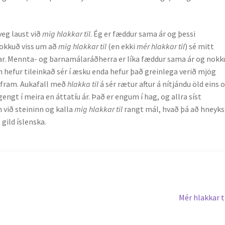
veg laust við
mig hlakkar til
. Ég er fæddur sama ár og þessi
 nokkuð viss um að
mig hlakkar til
(en ekki
mér hlakkar til
) sé mitt
íðar. Mennta- og barnamálaráðherra er líka fæddur sama ár og nok
 hefur tileinkað sér í æsku enda hefur það greinlega verið mjög
 fram. Aukafall með
hlakka til
á sér rætur aftur á nítjándu öld eins 
ngt í meira en áttatíu ár. Það er engum í hag, og allra síst
 við steininn og kalla
mig hlakkar til
rangt mál, hvað þá að hneyks
 gild íslenska.
Next
Mér hlakkar t
post: