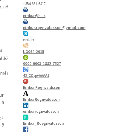
+354-861-6417
a, að
eirikur@hi.is
eirikur.rognvaldsson@gmail.com
eirikurr
ki
L-3064-2015
llið
0000-0003-1882-7527
,.mér
4ZjCOqwAAAAJ
Eirikur.Rognvaldsson
ur
EirikurRognvaldsson
kið
eirikurrognvaldsson
gt
Eirikur_Roegnvaldsson
lið