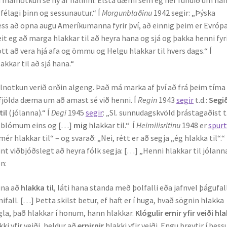
 félagi þinn og sessunautur.“ Í
Morgunblaðinu
1942 segir: „Þýska
þess að opna augu Ameríkumanna fyrir því, að einnig þeim er Evróp
eit eg að marga hlakkar til að heyra hana og sjá og þakka henni fyr
ott að vera hjá afa og ömmu og Helgu hlakkar til hvers dags.“ Í
lakkar til að sjá hana.“
álnotkun verið orðin algeng. Það má marka af því að frá þeim tím
jölda dæma um að amast sé við henni. Í
Regin
1943
segir
t.d.:
Segi
til
(jólanna).“ Í
Degi
1945
segir
: „Sl. sunnudagskvöld þrástagaðist t.
álblómum eins og […]
mig
hlakkar til.“ Í
Heimilisritinu
1948 er
spur
ér hlakkar til“ – og svarað: „Nei, rétt er að segja „ég hlakka til“.“ 
int viðbjóðslegt að heyra fólk segja: […] „Henni hlakkar til jólanna
n:
ina að
hlakka til
, láti hana standa með þolfalli eða jafnvel þágufal
fall. […] Þetta skilst betur, ef haft er í huga, hvað sögnin hlakka
gla, það hlakkar í honum, hann hlakkar.
Klógulir ernir yfir veiði hl
ki yfir veiði, heldur að
ernirnir
hlakki yfir veiði. Engu breytir í þess