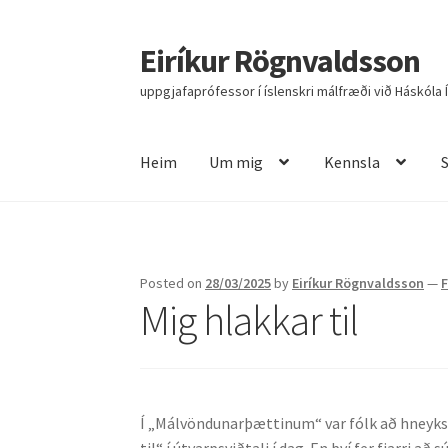
Eiríkur Rögnvaldsson
Fara
Hoppa
beint
yfir
uppgjafaprófessor í íslenskri málfræði við Háskóla 
í
í
leiðarkerfi
efni
Heim
Um mig
Kennsla
Heim
Um mig
Kennsla
Stjórnun
Rannsóknir
R
Posted on
28/03/2025
by
Eiríkur Rögnvaldsson
—
Mig hlakkar til
Í „Málvöndunarþættinum“ var fólk að hneyks
til“ í útvarpsviðtali í dag. En því fer fjarri 