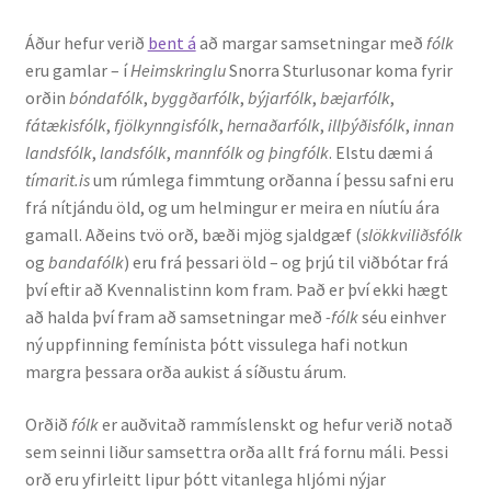
Áður hefur verið
bent á
að margar samsetningar með
fólk
English
eru gamlar – í
Heimskringlu
Snorra Sturlusonar koma fyrir
orðin
bónda
fólk
,
byggðarfólk
,
býjar
fólk
,
bæjar
fólk
,
Administration
fátækisfólk
,
fjölkynng
is
fólk
,
hern
aðarfólk
,
ill
þýð
is
fólk
,
inn
an
landsfólk
,
landsfólk
,
mannfólk og þingfólk
. Elstu dæmi á
CV
tímarit.is
um rúmlega fimmtung orðanna í þessu safni eru
frá nítjándu öld, og um helmingur er meira en níutíu ára
Publications
gamall. Aðeins tvö orð, bæði mjög sjaldgæf (
slökkviliðsfólk
og
bandafólk
) eru frá þessari öld – og þrjú til viðbótar frá
því eftir að Kvennalistinn kom fram. Það er því ekki hægt
Research
að halda því fram að samsetningar með
-fólk
séu einhver
ný uppfinning femínista þótt vissulega hafi notkun
Teaching
margra þessara orða aukist á síðustu árum.
Orðið
fólk
er auðvitað rammíslenskt og hefur verið notað
sem seinni liður samsettra orða allt frá fornu máli. Þessi
orð eru yfirleitt lipur þótt vitanlega hljómi nýjar