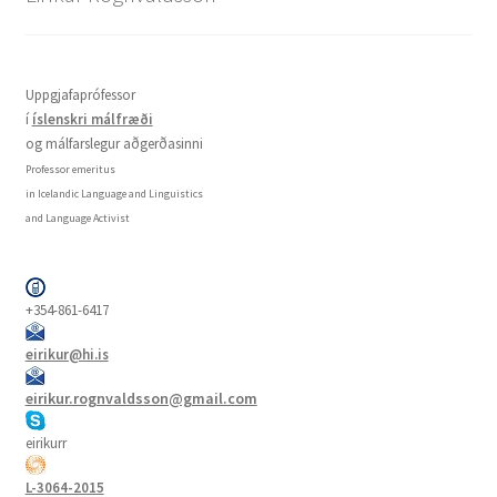
Uppgjafaprófessor
í
íslenskri málfræði
og málfarslegur aðgerðasinni
Professor emeritus
in Icelandic Language and Linguistics
and Language Activist
+354-861-6417
eirikur@hi.is
eirikur.rognvaldsson@gmail.com
eirikurr
L-3064-2015