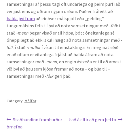
samsetningar af þessu tagi oft undarlega og þeim þurfi að
venjast eins og öðrum nýjum orðum. Það er fráleitt að
halda því fram
að einhver málspjöll eða „gelding“
tungumálsins felist í því að nota samsetningar með
-fólk
í
stað
-menn
þegar vísað er til hópa, þótt óneitanlega sé
óheppilegt að ekki skuli hægt að nota samsetningar með -
fólk
í stað -
maður
í vísun til einstaklinga. En meginatriðið
er að öllum er vitanlega frjálst að halda áfram að nota
samsetningar með
-menn
, en engin ástæða er til að amast
við því að þau sem kjósa fremur að nota – og búa til –
samsetningar með
-fólk
geri það.
Category:
Málfar
Leiðarkerfi
Previous
Next
Staðbundinn framburður
Það á eftir að gera þetta
post:
post:
örnefna