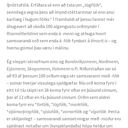
íþróttafólk. Erfiðara sé enn að tala um „lögfólk“,
sennilega vegna þess að ímynd stéttarinnar sé enn ansi
Rannsóknir
karllæg í hugum fólks.“ Í framhaldi af þessu fannst mér
áhugavert að skoða 100 algengustu orðmyndir í
Máltækni
Risamálheildinni
sem enda á
-menn
og athuga hvort
samsvarandi orð sem enda á
-fólk
fyndust á
tímarit.is
– og
Orðalyklar og orðafar
hversu gömul þau væru í málinu.
Orðhlutafræði
Ég sleppti sérnöfnum eins og
Bandaríkjamenn
,
Norðmenn
,
Eyjamenn
,
Skagamenn
,
Valsmenn
o.fl. Niðurstaðan var sú
Samtímasetningafræði
að 93 af þessum 100 orðum eiga sér samsvaranir með
-fólk
– sumar hverjar vissulega sjaldgæfar. Níu orð koma fyrir í
Söguleg setningafræði
eitt til tíu skipti en 26 koma fyrir oftar en þúsund sinnum,
þar af 12 oftar en tíu þúsund sinnum. Orðin sem aldrei
koma fyrir eru *
forfólk
, *
lögfólk
, *
markfólk
,
Hljóð og hljóðkerfi
*
stjórnarþingfólk
, *
sýslufólk
, *
varnarfólk
og *
vígafólk
. Þetta
er skiljanlegt – samsvarandi samsetningar með
-maður
eru
Staða íslenskunnar
sjaldnast notaðar um (kynjablandaða) hópa heldur um