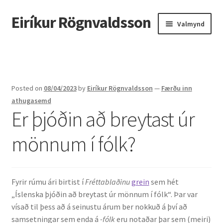
Eiríkur Rögnvaldsson
Fara
Hoppa
Valmynd
beint
yfir
í
í
Heim
leiðarkerfi
efni
Um mig
Posted on
08/04/2023
by
Eiríkur Rögnvaldsson
—
Færðu inn
Ætt
athugasemd
Er þjóðin að breytast úr
Líf og starf
mönnum í fólk?
Myndir
Kennsla
Fyrir rúmu ári birtist í
Fréttablaðinu
grein
sem hét
„Íslenska þjóðin að breytast úr mönnum í fólk“. Þar var
Kennd námskeið
vísað til þess að á seinustu árum ber nokkuð á því að
samsetningar sem enda á
-fólk
eru notaðar þar sem (meiri)