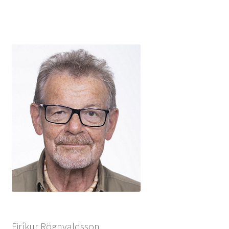
Eiríkur Rögnvaldsson