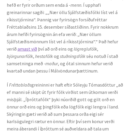
hefð er fyrir orðum sem enda á -
menn
. Í upphafi
Kennsluefni
greinarinnar sagði: „„Nær öllu Sjálfstæðisfólki líst vel á
ríkisstjórnina“. Þannig var fyrirsögn forsíðufréttar
Yfirlit um kennslu
Fréttablaðsins 15. desember síðastliðinn. Fyrir nokkrum
árum hefði fyrirsögnin án efa verið: „Nær öllum
Stjórnun
Sjálfstæðismönnum líst vel á ríkisstjórnina“.“ Það hefur
verið
amast við
því að orð eins og
lögreglufólk
,
Innan Háskólans
björgunarfólk
,
hestafólk
og
stuðningsfólk
séu notuð í stað
samsetninga með
-maður
, og ótal sinnum hefur verið
Samstarfsverkefni
kvartað undan þessu í Málvöndunarþættinum.
Styrkir og verðlaun
Í
Fréttablaðs
greininni er haft eftir Sóleyju Tómasdóttur „að
ef manni sé skipt út fyrir fólk virðist sem útkoman verði
Utan Háskólans
misþjál. „Íþróttafólk“ þyki núorðið gott og gilt orð en
önnur orð eins og þingfólk eða lögfólk eigi lengra í land.
Verkefnisstjórn
Skýringin gæti verið að sum þessara orða eigi sér
karlsögulegri rætur en önnur. Eftir því sem konur verði
meira áberandi í íþróttum sé auðveldara að tala um
Þjónusta