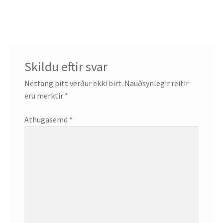
færslu
Skildu eftir svar
Netfang þitt verður ekki birt.
Nauðsynlegir reitir
eru merktir
*
Athugasemd
*