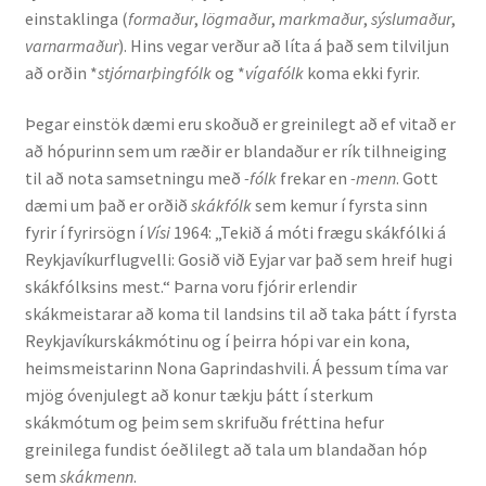
einstaklinga (
formaður
,
lögmaður
,
markmaður
,
sýslumaður
,
Ritverk og erindi
varnarmaður
). Hins vegar verður að líta á það sem tilviljun
að orðin *
stjórnarþingfólk
og *
vígafólk
koma ekki fyrir.
Bækur
Þegar einstök dæmi eru skoðuð er greinilegt að ef vitað er
Önnur ritverk
að hópurinn sem um ræðir er blandaður er rík tilhneiging
til að nota samsetningu með
-fólk
frekar en
-menn
. Gott
Ritrýndar greinar
dæmi um það er orðið
skákfólk
sem kemur í fyrsta sinn
fyrir í fyrirsögn í
Vísi
1964: „Tekið á móti frægu skákfólki á
Óritrýnt fræðilegt efni
Reykjavíkurflugvelli: Gosið við Eyjar var það sem hreif hugi
skákfólksins mest.“ Þarna voru fjórir erlendir
Málfarspistlar
skákmeistarar að koma til landsins til að taka þátt í fyrsta
Reykjavíkurskákmótinu og í þeirra hópi var ein kona,
heimsmeistarinn Nona Gaprindashvili. Á þessum tíma var
Fræðilegir fyrirlestrar
mjög óvenjulegt að konur tækju þátt í sterkum
skákmótum og þeim sem skrifuðu fréttina hefur
Ýmis erindi
greinilega fundist óeðlilegt að tala um blandaðan hóp
sem
skákmenn
.
Blaðaefni