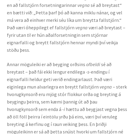
en að fallstjórn forsetningarinnar
vegna
sé að breytast“
en bætti við: „Þetta þarf þó að kanna miklu nánar, og vel
Rannsóknir
má vera að einhver merki séu líka um breytta fallstjórn.“
Það væri óheppilegt ef fallstjórn
vegna
væri að breytast –
Máltækni
fyrir utan
til
er hún aðalforsetningin sem stjórnar
eignarfalli og breytt fallstjórn hennar myndi því veikja
Orðalyklar og orðafar
stöðu þess.
Orðhlutafræði
Annar möguleiki er að beyging orðsins
ofbeldi
sé að
breytast – það fái ekki lengur endilega
-s
-endingu í
Samtímasetningafræði
eignarfalli heldur geti verið endingarlaust. Það væri
eiginlega mun alvarlegra en breytt fallstjórn
vegna
– sterk
Söguleg setningafræði
hvorugkynsorð eru mjög stór flokkur orða og breyting á
beygingu þeirra, sem kæmi þannig út að þau
hvorugkynsorð sem enda á
-i
hættu að beygjast vegna þess
Hljóð og hljóðkerfi
að öll föll þeirra í eintölu yrðu þá eins, væri því veruleg
breyting á kerfinu og í raun veiking þess. En þriðji
Staða íslenskunnar
möguleikinn er sá að þetta snúist hvorki um fallstjórn né