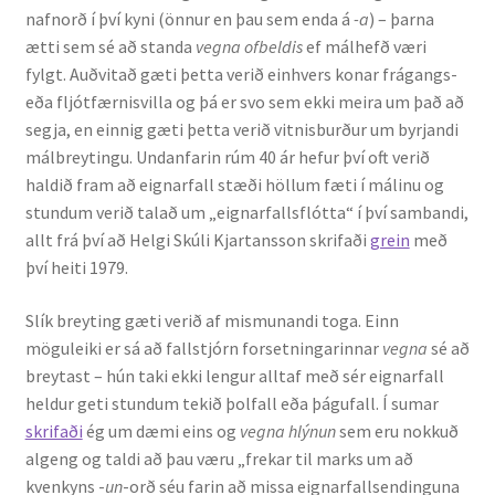
nafnorð í því kyni (önnur en þau sem enda á
-a
) – þarna
Kennsluefni
ætti sem sé að standa
vegna ofbeldis
ef málhefð væri
fylgt. Auðvitað gæti þetta verið einhvers konar frágangs-
Yfirlit um kennslu
eða fljótfærnisvilla og þá er svo sem ekki meira um það að
segja, en einnig gæti þetta verið vitnisburður um byrjandi
Stjórnun
málbreytingu. Undanfarin rúm 40 ár hefur því oft verið
haldið fram að eignarfall stæði höllum fæti í málinu og
Innan Háskólans
stundum verið talað um „eignarfallsflótta“ í því sambandi,
allt frá því að Helgi Skúli Kjartansson skrifaði
grein
með
Samstarfsverkefni
því heiti 1979.
Styrkir og verðlaun
Slík breyting gæti verið af mismunandi toga. Einn
möguleiki er sá að fallstjórn forsetningarinnar
vegna
sé að
Utan Háskólans
breytast – hún taki ekki lengur alltaf með sér eignarfall
heldur geti stundum tekið þolfall eða þágufall. Í sumar
Verkefnisstjórn
skrifaði
ég um dæmi eins og
vegna hlýnun
sem eru nokkuð
algeng og taldi að þau væru „frekar til marks um að
kvenkyns -
un
-orð séu farin að missa eignarfallsendinguna
Þjónusta