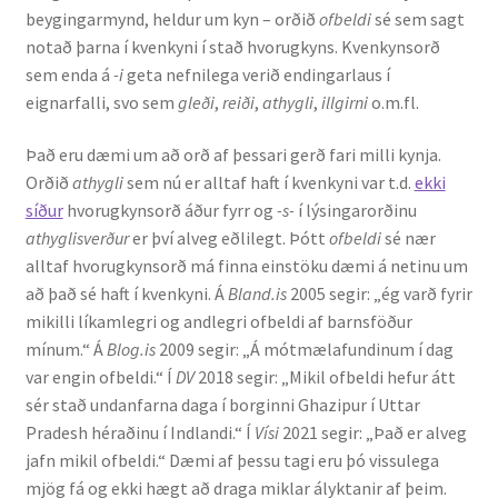
beygingarmynd, heldur um kyn – orðið
ofbeldi
sé sem sagt
Ritverk og erindi
notað þarna í kvenkyni í stað hvorugkyns. Kvenkynsorð
sem enda á
-i
geta nefnilega verið endingarlaus í
Bækur
eignarfalli, svo sem
gleði
,
reiði
,
athygli
,
illgirni
o.m.fl.
Önnur ritverk
Það eru dæmi um að orð af þessari gerð fari milli kynja.
Orðið
athygli
sem nú er alltaf haft í kvenkyni var t.d.
ekki
Ritrýndar greinar
síður
hvorugkynsorð áður fyrr og
-s-
í lýsingarorðinu
athyglisverður
er því alveg eðlilegt. Þótt
ofbeldi
sé nær
Óritrýnt fræðilegt efni
alltaf hvorugkynsorð má finna einstöku dæmi á netinu um
að það sé haft í kvenkyni. Á
Bland.is
2005 segir: „ég varð fyrir
Málfarspistlar
mikilli líkamlegri og andlegri ofbeldi af barnsföður
mínum.“ Á
Blog.is
2009 segir: „Á mótmælafundinum í dag
var engin ofbeldi.“ Í
DV
2018 segir: „Mikil ofbeldi hefur átt
Fræðilegir fyrirlestrar
sér stað undanfarna daga í borginni Ghazipur í Uttar
Pradesh héraðinu í Indlandi.“ Í
Vísi
2021 segir: „Það er alveg
Ýmis erindi
jafn mikil ofbeldi.“ Dæmi af þessu tagi eru þó vissulega
mjög fá og ekki hægt að draga miklar ályktanir af þeim.
Blaðaefni