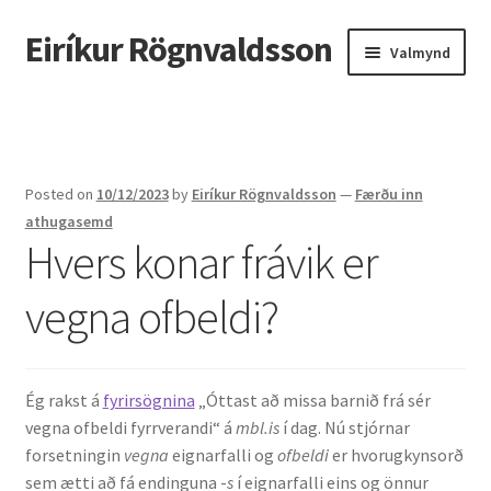
Eiríkur Rögnvaldsson
Fara
Hoppa
Valmynd
beint
yfir
í
í
Heim
leiðarkerfi
efni
Um mig
Posted on
10/12/2023
by
Eiríkur Rögnvaldsson
—
Færðu inn
Ætt
athugasemd
Hvers konar frávik er
Líf og starf
vegna ofbeldi?
Myndir
Kennsla
Ég rakst á
fyrirsögnina
„Óttast að missa barnið frá sér
vegna ofbeldi fyrrverandi“ á
mbl.is
í dag. Nú stjórnar
Kennd námskeið
forsetningin
vegna
eignarfalli og
ofbeldi
er hvorugkynsorð
sem ætti að fá endinguna -
s
í eignarfalli eins og önnur