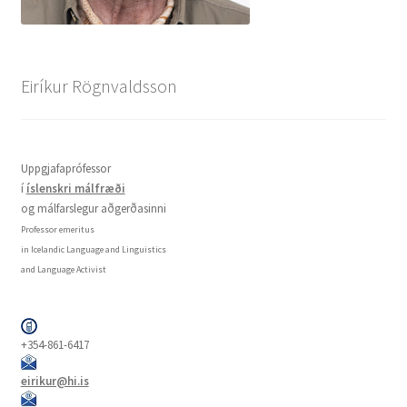
Eiríkur Rögnvaldsson
Uppgjafaprófessor
í
íslenskri málfræði
og málfarslegur aðgerðasinni
Professor emeritus
in Icelandic Language and Linguistics
and Language Activist
+354-861-6417
eirikur@hi.is