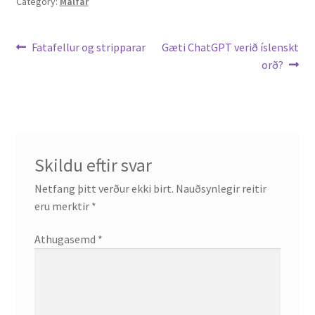
Category:
Málfar
Leiðarkerfi
Previous
Next
Fatafellur og stripparar
Gæti ChatGPT verið íslenskt
post:
post:
orð?
færslu
Skildu eftir svar
Netfang þitt verður ekki birt.
Nauðsynlegir reitir
eru merktir
*
Athugasemd
*