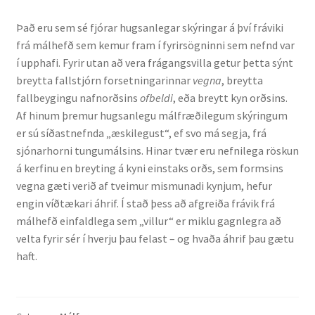
Það eru sem sé fjórar hugsanlegar skýringar á því fráviki
English
frá málhefð sem kemur fram í fyrirsögninni sem nefnd var
í upphafi. Fyrir utan að vera frágangsvilla getur þetta sýnt
Administration
breytta fallstjórn forsetningarinnar
vegna
, breytta
fallbeygingu nafnorðsins
ofbeldi
, eða breytt kyn orðsins.
CV
Af hinum þremur hugsanlegu málfræðilegum skýringum
er sú síðastnefnda „æskilegust“, ef svo má segja, frá
Publications
sjónarhorni tungumálsins. Hinar tvær eru nefnilega röskun
á kerfinu en breyting á kyni einstaks orðs, sem formsins
vegna gæti verið af tveimur mismunadi kynjum, hefur
Research
engin víðtækari áhrif. Í stað þess að afgreiða frávik frá
málhefð einfaldlega sem „villur“ er miklu gagnlegra að
Teaching
velta fyrir sér í hverju þau felast – og hvaða áhrif þau gætu
haft.