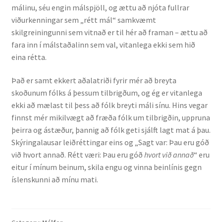
málinu, séu engin málspjöll, og ættu að njóta fullrar
viðurkenningar sem „rétt mál“ samkvæmt
Rannsóknir
skilgreiningunni sem vitnað er til hér að framan – ættu að
fara inn í málstaðalinn sem val, vitanlega ekki sem hið
Máltækni
eina rétta.
Orðalyklar og orðafar
Það er samt ekkert aðalatriði fyrir mér að breyta
skoðunum fólks á þessum tilbrigðum, og ég er vitanlega
Orðhlutafræði
ekki að mælast til þess að fólk breyti máli sínu. Hins vegar
finnst mér mikilvægt að fræða fólk um tilbrigðin, uppruna
Samtímasetningafræði
þeirra og ástæður, þannig að fólk geti sjálft lagt mat á þau.
Skýringalausar leiðréttingar eins og „Sagt var: Þau eru góð
Söguleg setningafræði
við hvort annað. Rétt væri: Þau eru góð
hvort við annað
“ eru
eitur í mínum beinum, skila engu og vinna beinlínis gegn
íslenskunni að mínu mati.
Hljóð og hljóðkerfi
Staða íslenskunnar