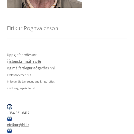
Eiríkur Rögnvaldsson
Uppgjafaprófessor
í
íslenskri málfræði
og málfarslegur aðgerðasinni
Professor emeritus
in Icelandic Language and Linguistics
and Language Activist
+354-861-6417
eirikur@hi.is