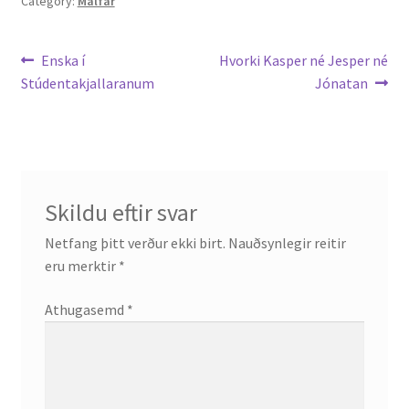
Category:
Málfar
Ritverk og erindi
Leiðarkerfi
Previous
Next
Enska í
Hvorki Kasper né Jesper né
Bækur
post:
post:
Stúdentakjallaranum
Jónatan
færslu
Önnur ritverk
Ritrýndar greinar
Skildu eftir svar
Óritrýnt fræðilegt efni
Netfang þitt verður ekki birt.
Nauðsynlegir reitir
Málfarspistlar
eru merktir
*
Athugasemd
*
Fræðilegir fyrirlestrar
Ýmis erindi
Blaðaefni