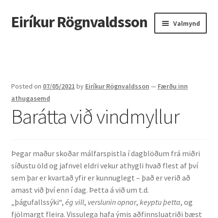
Eiríkur Rögnvaldsson
Fara
Hoppa
Valmynd
beint
yfir
í
í
Heim
leiðarkerfi
efni
Um mig
Posted on
07/05/2021
by
Eiríkur Rögnvaldsson
—
Færðu inn
Ætt
athugasemd
Barátta við vindmyllur
Líf og starf
Myndir
Þegar maður skoðar málfarspistla í dagblöðum frá miðri
síðustu öld og jafnvel eldri vekur athygli hvað flest af því
Kennsla
sem þar er kvartað yfir er kunnuglegt – það er verið að
amast við því enn í dag. Þetta á við um t.d.
Kennd námskeið
„þágufallssýki“,
ég vill
,
verslunin opnar
,
keyptu þetta
, og
fjölmargt fleira. Vissulega hafa ýmis aðfinnsluatriði bæst