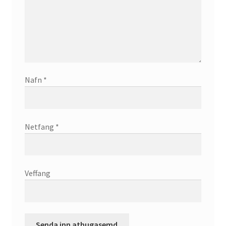
English
Administration
CV
Nafn
*
Publications
Netfang
*
Research
Teaching
Veffang