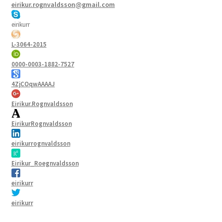
eirikur.rognvaldsson@gmail.com
eirikurr
L-3064-2015
0000-0003-1882-7527
4ZjCOqwAAAAJ
Eirikur.Rognvaldsson
EirikurRognvaldsson
eirikurrognvaldsson
Eirikur_Roegnvaldsson
eirikurr
eirikurr