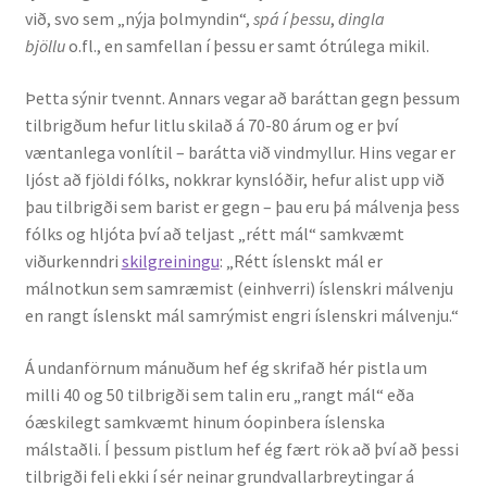
við, svo sem „nýja þolmyndin“,
spá í þessu
,
dingla
Kennsluefni
bjöllu
o.fl., en samfellan í þessu er samt ótrúlega mikil.
Yfirlit um kennslu
Þetta sýnir tvennt. Annars vegar að baráttan gegn þessum
tilbrigðum hefur litlu skilað á 70-80 árum og er því
Stjórnun
væntanlega vonlítil – barátta við vindmyllur. Hins vegar er
ljóst að fjöldi fólks, nokkrar kynslóðir, hefur alist upp við
Innan Háskólans
þau tilbrigði sem barist er gegn – þau eru þá málvenja þess
fólks og hljóta því að teljast „rétt mál“ samkvæmt
Samstarfsverkefni
viðurkenndri
skilgreiningu
: „Rétt íslenskt mál er
málnotkun sem samræmist (einhverri) íslenskri málvenju
Styrkir og verðlaun
en rangt íslenskt mál samrýmist engri íslenskri málvenju.“
Utan Háskólans
Á undanförnum mánuðum hef ég skrifað hér pistla um
milli 40 og 50 tilbrigði sem talin eru „rangt mál“ eða
óæskilegt samkvæmt hinum óopinbera íslenska
Verkefnisstjórn
málstaðli. Í þessum pistlum hef ég fært rök að því að þessi
tilbrigði feli ekki í sér neinar grundvallarbreytingar á
Þjónusta