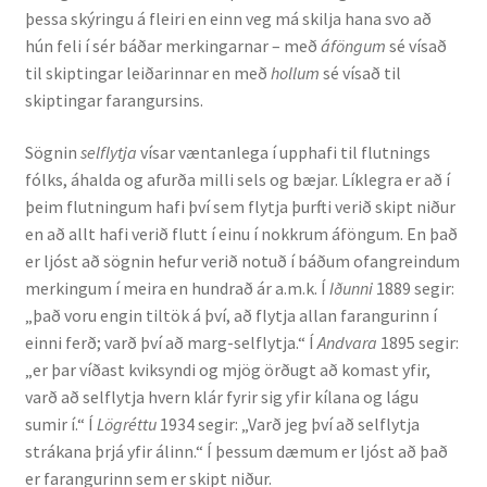
þessa skýringu á fleiri en einn veg má skilja hana svo að
hún feli í sér báðar merkingarnar – með
áföngum
sé vísað
Rannsóknir
til skiptingar leiðarinnar en með
hollum
sé vísað til
skiptingar farangursins.
Máltækni
Sögnin
selflytja
vísar væntanlega í upphafi til flutnings
Orðalyklar og orðafar
fólks, áhalda og afurða milli sels og bæjar. Líklegra er að í
þeim flutningum hafi því sem flytja þurfti verið skipt niður
Orðhlutafræði
en að allt hafi verið flutt í einu í nokkrum áföngum. En það
er ljóst að sögnin hefur verið notuð í báðum ofangreindum
Samtímasetningafræði
merkingum í meira en hundrað ár a.m.k. Í
Iðunni
1889 segir:
„það voru engin tiltök á því, að flytja allan farangurinn í
Söguleg setningafræði
einni ferð; varð því að marg-selflytja.“ Í
Andvara
1895 segir:
„er þar víðast kviksyndi og mjög örðugt að komast yfir,
varð að selflytja hvern klár fyrir sig yfir kílana og lágu
Hljóð og hljóðkerfi
sumir í.“ Í
Lögréttu
1934 segir: „Varð jeg því að selflytja
strákana þrjá yfir álinn.“ Í þessum dæmum er ljóst að það
Staða íslenskunnar
er farangurinn sem er skipt niður.