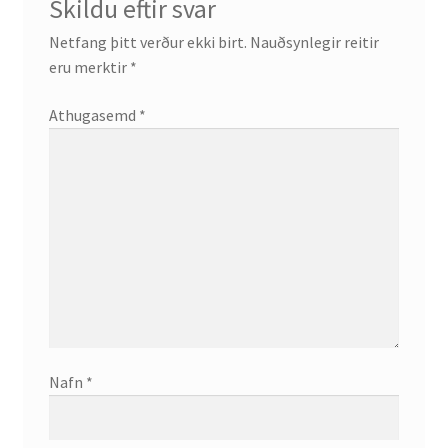
Skildu eftir svar
Netfang þitt verður ekki birt.
Nauðsynlegir reitir
eru merktir
*
Athugasemd
*
Nafn
*