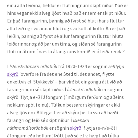
einu alla leiðina, heldur er flutningnum skipt niður. Það er
Kennsluefni
hins vegar ekki alveg ljóst hvað það er sem er skipt niður.
Er það farangurinn, þannig að fyrst sé hluti hans fluttur
Yfirlit um kennslu
alla leið og svo annar hluti og svo koll af kolli eða er það
leiðin, þannig að fyrst sé allur farangurinn fluttur hluta
Stjórnun
leiðarinnar og áð þar um tíma, og síðan sé farangurinn
fluttur áfram í næsta áfanga uns komið er á leiðarenda?
Innan Háskólans
Í
Íslensk-danskri orðabók
frá 1920-1924 er sögnin
selflytja
Samstarfsverkefni
skýrð
'overføre fra det ene Sted til det andet, flytte
enkeltvis el. Stykkevis' – þar virðist eingöngu átt við að
Styrkir og verðlaun
farangrinum sé skipt niður. Í
Íslenskri orðabók
er sögnin
skýrð 'flytja e-ð í áföngum (í mörgum ferðum og aðeins
Utan Háskólans
nokkurn spöl í einu)'. Túlkun þessarar skýringar er ekki
alveg ljós en eðlilegast er að skýra þetta svo að bæði
Verkefnisstjórn
farangri og leið sé skipt niður. Í
Íslenskri
nútímamálsorðabók
er sögnin
skýrð
'flytja (e-n/e-ð) í
áföngum eða hollum'. Þótt það sé e.t.v. hægt að túlka
Þjónusta