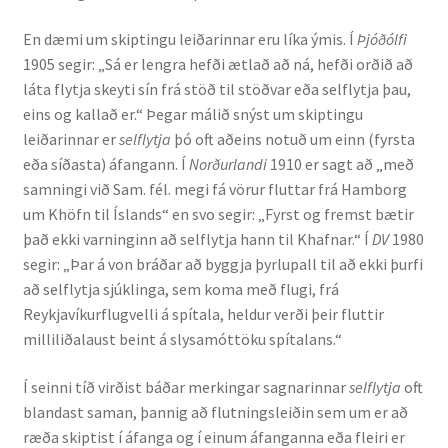
Ritverk og erindi
En dæmi um skiptingu leiðarinnar eru líka ýmis. Í
Þjóðólfi
1905 segir: „Sá er lengra hefði ætlað að ná, hefði orðið að
Bækur
láta flytja skeyti sín frá stöð til stöðvar eða selflytja þau,
eins og kallað er.“ Þegar málið snýst um skiptingu
Önnur ritverk
leiðarinnar er
selflytja
þó oft aðeins notuð um einn (fyrsta
eða síðasta) áfangann. Í
Norðurlandi
1910 er sagt að „með
Ritrýndar greinar
samningi við Sam. fél. megi fá vörur fluttar frá Hamborg
um Khöfn til Íslands“ en svo segir: „Fyrst og fremst bætir
Óritrýnt fræðilegt efni
það ekki varninginn að selflytja hann til Khafnar.“ Í
DV
1980
segir: „Þar á von bráðar að byggja þyrlupall til að ekki þurfi
Málfarspistlar
að selflytja sjúklinga, sem koma með flugi, frá
Reykjavíkurflugvelli á spítala, heldur verði þeir fluttir
milliliðalaust beint á slysamóttöku spítalans.“
Fræðilegir fyrirlestrar
Í seinni tíð virðist báðar merkingar sagnarinnar
selflytja
oft
Ýmis erindi
blandast saman, þannig að flutningsleiðin sem um er að
ræða skiptist í áfanga og í einum áfanganna eða fleiri er
Blaðaefni