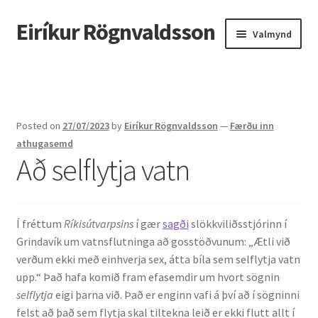
Eiríkur Rögnvaldsson
Fara
Hoppa
Valmynd
beint
yfir
í
í
Heim
leiðarkerfi
efni
Um mig
Posted on
27/07/2023
by
Eiríkur Rögnvaldsson
—
Færðu inn
Ætt
athugasemd
Að selflytja vatn
Líf og starf
Myndir
Í fréttum
Ríkisútvarpsins
í gær
sagði
slökkviliðsstjórinn í
Grindavík um vatnsflutninga að gosstöðvunum: „Ætli við
Kennsla
verðum ekki með einhverja sex, átta bíla sem selflytja vatn
upp.“ Það hafa komið fram efasemdir um hvort sögnin
Kennd námskeið
selflytja
eigi þarna við. Það er enginn vafi á því að í sögninni
felst að það sem flytja skal tiltekna leið er ekki flutt allt í