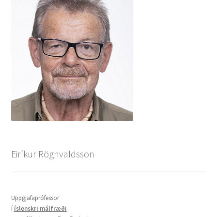
Eiríkur Rögnvaldsson
Uppgjafaprófessor
í
íslenskri málfræði