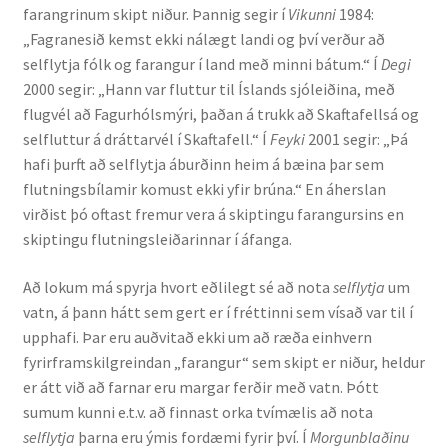
farangrinum skipt niður. Þannig segir í
Vikunni
1984:
„Fagranesið kemst ekki nálægt landi og því verður að
English
selflytja fólk og farangur í land með minni bátum.“ Í
Degi
2000 segir: „Hann var fluttur til Íslands sjóleiðina, með
Administration
flugvél að Fagurhólsmýri, þaðan á trukk að Skaftafellsá og
selfluttur á dráttarvél í Skaftafell.“ Í
Feyki
2001 segir: „Þá
CV
hafi þurft að selflytja áburðinn heim á bæina þar sem
flutningsbílamir komust ekki yfir brúna.“ En áherslan
Publications
virðist þó oftast fremur vera á skiptingu farangursins en
skiptingu flutningsleiðarinnar í áfanga.
Research
Að lokum má spyrja hvort eðlilegt sé að nota
selflytja
um
vatn, á þann hátt sem gert er í fréttinni sem vísað var til í
Teaching
upphafi. Þar eru auðvitað ekki um að ræða einhvern
fyrirframskilgreindan „farangur“ sem skipt er niður, heldur
er átt við að farnar eru margar ferðir með vatn. Þótt
sumum kunni e.t.v. að finnast orka tvímælis að nota
selflytja
þarna eru ýmis fordæmi fyrir því. Í
Morgunblaðinu