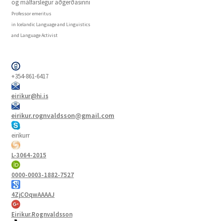
og málfarslegur aðgerðasinni
Professor emeritus
in Icelandic Language and Linguistics
and Language Activist
+354-861-6417
eirikur@hi.is
eirikur.rognvaldsson@gmail.com
eirikurr
L-3064-2015
0000-0003-1882-7527
4ZjCOqwAAAAJ
Eirikur.Rognvaldsson