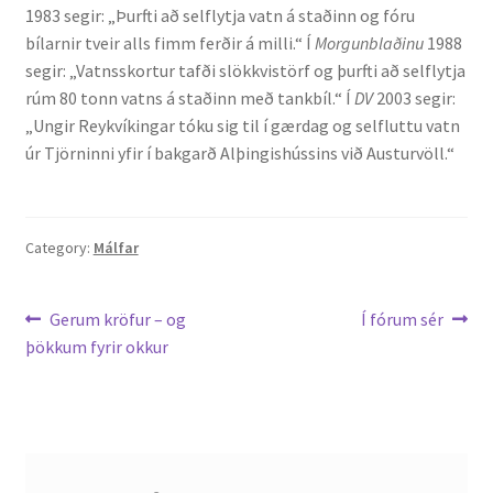
1983 segir: „Þurfti að selflytja vatn á staðinn og fóru
bílarnir tveir alls fimm ferðir á milli.“ Í
Morgunblaðinu
1988
segir: „Vatnsskortur tafði slökkvistörf og þurfti að selflytja
rúm 80 tonn vatns á staðinn með tankbíl.“ Í
DV
2003 segir:
„Ungir Reykvíkingar tóku sig til í gærdag og selfluttu vatn
úr Tjörninni yfir í bakgarð Alþingishússins við Austurvöll.“
Category:
Málfar
Leiðarkerfi
Previous
Next
Gerum kröfur – og
Í fórum sér
post:
post:
þökkum fyrir okkur
færslu