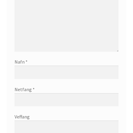
English
Administration
CV
Nafn
*
Publications
Research
Netfang
*
Teaching
Veffang