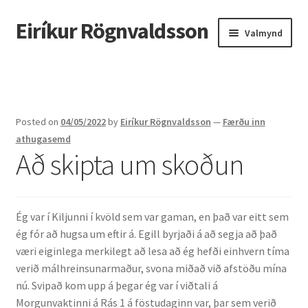
Eiríkur Rögnvaldsson
Fara
Hoppa
Valmynd
beint
yfir
í
í
Heim
leiðarkerfi
efni
Um mig
Posted on
04/05/2022
by
Eiríkur Rögnvaldsson
—
Færðu inn
Ætt
athugasemd
Að skipta um skoðun
Líf og starf
Myndir
Ég var í Kiljunni í kvöld sem var gaman, en það var eitt sem
ég fór að hugsa um eftir á. Egill byrjaði á að segja að það
Kennsla
væri eiginlega merkilegt að lesa að ég hefði einhvern tíma
verið málhreinsunarmaður, svona miðað við afstöðu mína
Kennd námskeið
nú. Svipað kom upp á þegar ég var í viðtali á
Morgunvaktinni á Rás 1 á föstudaginn var, þar sem verið