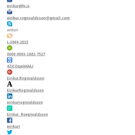
eirikur@hi.is
eirikur.rognvaldsson@gmail.com
eirikurr
L-3064-2015
0000-0003-1882-7527
4ZjCOqwAAAAJ
Eirikur.Rognvaldsson
EirikurRognvaldsson
eirikurrognvaldsson
Eirikur_Roegnvaldsson
eirikurr