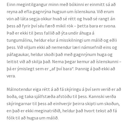
Einn megintilgangur minn með bókinni er einmitt sá að
reyna að efla gagnrýna hugsun um íslenskuna. Við erum
Rannsóknir
vön að láta segja okkur hvað sé rétt og hvað sé rangt án
þess að fyrir því séu færð mikil rök – þetta bara er svona.
Máltækni
Það er ekki til þess fallið að ýta undir áhuga á
tungumálinu, heldur elur á misskilningi um málið og eðli
Orðalyklar og orðafar
þess. Við viljum ekki að nemendur læri námsefnið eins og
páfagaukar, heldur skoði það með gagnrýnum huga og
Orðhlutafræði
leitist við að skilja það. Nema þegar kemur að íslenskunni –
þá er ýmislegt sem er „af því bara“. Þannig á það ekki að
Samtímasetningafræði
vera.
Söguleg setningafræði
Málnotendur eiga rétt á að fá skýringu á því sem verið er að
boða, og taka sjálfstæða afstöðu til þess. Kannski verða
skýringarnar til þess að einhverjir þeirra skipti um skoðun,
Hljóð og hljóðkerfi
en það er ekki meginatriðið, heldur það hvort tekst að fá
fólk til að hugsa um málið.
Staða íslenskunnar