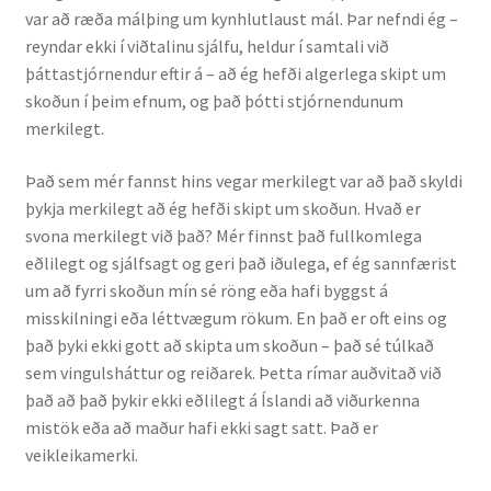
var að ræða málþing um kynhlutlaust mál. Þar nefndi ég –
Kennsluefni
reyndar ekki í viðtalinu sjálfu, heldur í samtali við
þáttastjórnendur eftir á – að ég hefði algerlega skipt um
Yfirlit um kennslu
skoðun í þeim efnum, og það þótti stjórnendunum
merkilegt.
Stjórnun
Það sem mér fannst hins vegar merkilegt var að það skyldi
Innan Háskólans
þykja merkilegt að ég hefði skipt um skoðun. Hvað er
svona merkilegt við það? Mér finnst það fullkomlega
Samstarfsverkefni
eðlilegt og sjálfsagt og geri það iðulega, ef ég sannfærist
um að fyrri skoðun mín sé röng eða hafi byggst á
Styrkir og verðlaun
misskilningi eða léttvægum rökum. En það er oft eins og
það þyki ekki gott að skipta um skoðun – það sé túlkað
Utan Háskólans
sem vingulsháttur og reiðarek. Þetta rímar auðvitað við
það að það þykir ekki eðlilegt á Íslandi að viðurkenna
Verkefnisstjórn
mistök eða að maður hafi ekki sagt satt. Það er
veikleikamerki.
Þjónusta