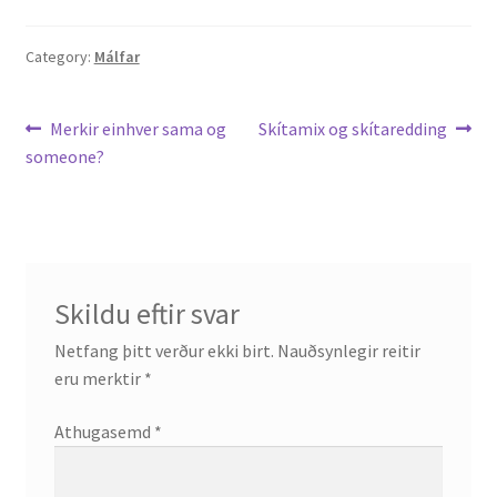
Ritverk og erindi
Category:
Málfar
Bækur
Leiðarkerfi
Previous
Next
Merkir einhver sama og
Skítamix og skítaredding
Önnur ritverk
post:
post:
someone?
færslu
Ritrýndar greinar
Óritrýnt fræðilegt efni
Skildu eftir svar
Málfarspistlar
Netfang þitt verður ekki birt.
Nauðsynlegir reitir
eru merktir
*
Fræðilegir fyrirlestrar
Athugasemd
*
Ýmis erindi
Blaðaefni