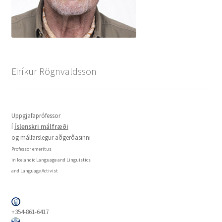
Eiríkur Rögnvaldsson
Uppgjafaprófessor
í
íslenskri málfræði
og málfarslegur aðgerðasinni
Professor emeritus
in Icelandic Language and Linguistics
and Language Activist
+354-861-6417