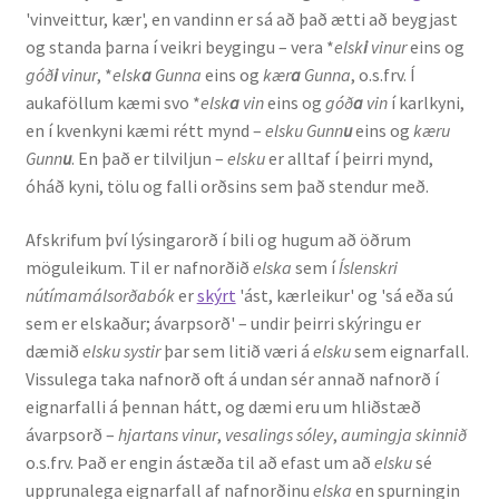
'vinveittur, kær', en vandinn er sá að það ætti að beygjast
Kennsluefni
og standa þarna í veikri beygingu – vera *
elsk
i
vinur
eins og
góð
i
vinur
, *
elsk
a
Gunna
eins og
kær
a
Gunna
, o.s.frv. Í
Yfirlit um kennslu
aukaföllum kæmi svo *
elsk
a
vin
eins og
góð
a
vin
í karlkyni,
en í kvenkyni kæmi rétt mynd –
elsku Gunn
u
eins og
kæru
Stjórnun
Gunn
u
. En það er tilviljun –
elsku
er alltaf í þeirri mynd,
óháð kyni, tölu og falli orðsins sem það stendur með.
Innan Háskólans
Afskrifum því lýsingarorð í bili og hugum að öðrum
Samstarfsverkefni
möguleikum. Til er nafnorðið
elska
sem í
Íslenskri
nútímamálsorðabók
er
skýrt
'ást, kærleikur' og 'sá eða sú
Styrkir og verðlaun
sem er elskaður; ávarpsorð' – undir þeirri skýringu er
dæmið
elsku systir
þar sem litið væri á
elsku
sem eignarfall.
Utan Háskólans
Vissulega taka nafnorð oft á undan sér annað nafnorð í
eignarfalli á þennan hátt, og dæmi eru um hliðstæð
Verkefnisstjórn
ávarpsorð –
hjartans vinur
,
vesalings sóley
,
aumingja skinnið
o.s.frv. Það er engin ástæða til að efast um að
elsku
sé
upprunalega eignarfall af nafnorðinu
elska
en spurningin
Þjónusta