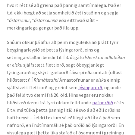
hvort rétt sé að greina það þannig samtímalega. Það er
t.d. ekki hægt að setja samheitið
ást
í staðinn og segja
Rannsóknir
*
ástar vinur
, *
ástar Gunna
eða eitthvað slíkt –
merkingarlega gengur það illa upp.
Máltækni
Snúum okkur þá aftur að þeim möguleika að þrátt fyrir
Orðalyklar og orðafar
beygingarleysið sé þetta lýsingarorð, eins og
setningarstaðan bendir til. Í 3. útgáfu
Íslenskrar orðabókar
Orðhlutafræði
er
elsku
sjálfstætt flettiorð, sagt óbeygjanlegt
lýsingarorð og skýrt 'gæluorð í ávarpi eða umtali (oftast
Samtímasetningafræði
hliðstætt)'. Í
Ritmálssafni
Árnastofnunar er
elsku
einnig
sjálfstætt flettiorð og greint sem
lýsingarorð
, og undir
Söguleg setningafræði
það felld tvö dæmi frá 20. öld. Hins vegar eru nokkur
hliðstæð dæmi frá fyrri öldum felld undir
nafnorðið
elska
.
E.t.v. má túlka þetta þannig litið sé svo á að eðli orðsins
Hljóð og hljóðkerfi
hafi breyst – í eldri textum sé eðlilegt að líta á það sem
nafnorð, en í nútímamáli sé það orðið að lýsingarorði. En
Staða íslenskunnar
vissulega gæti þetta líka stafað af ósamræmi í greiningu