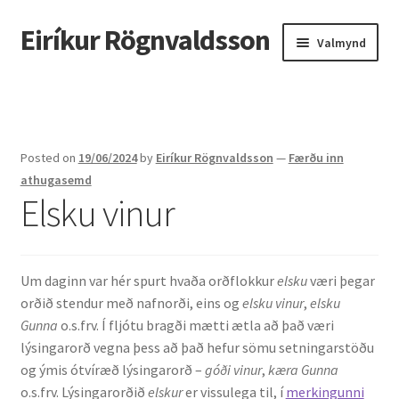
Eiríkur Rögnvaldsson
Fara
Hoppa
Valmynd
beint
yfir
í
í
Heim
leiðarkerfi
efni
Um mig
Posted on
19/06/2024
by
Eiríkur Rögnvaldsson
—
Færðu inn
Ætt
athugasemd
Elsku vinur
Líf og starf
Myndir
Um daginn var hér spurt hvaða orðflokkur
elsku
væri þegar
orðið stendur með nafnorði, eins og
elsku vinur
,
elsku
Kennsla
Gunna
o.s.frv. Í fljótu bragði mætti ætla að það væri
lýsingarorð vegna þess að það hefur sömu setningarstöðu
Kennd námskeið
og ýmis ótvíræð lýsingarorð –
góði vinur
,
kæra Gunna
o.s.frv. Lýsingarorðið
elskur
er vissulega til, í
merkingunni