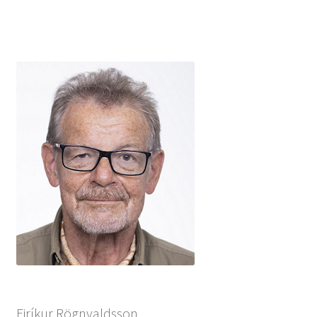
Eiríkur Rögnvaldsson