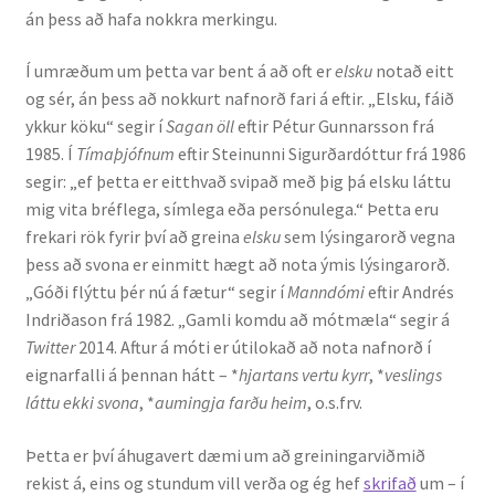
án þess að hafa nokkra merkingu.
Ritverk og erindi
Í umræðum um þetta var bent á að oft er
elsku
notað eitt
Bækur
og sér, án þess að nokkurt nafnorð fari á eftir. „Elsku, fáið
ykkur köku“ segir í
Sagan öll
eftir Pétur Gunnarsson frá
Önnur ritverk
1985. Í
Tímaþjófnum
eftir Steinunni Sigurðardóttur frá 1986
segir: „ef þetta er eitthvað svipað með þig þá elsku láttu
Ritrýndar greinar
mig vita bréflega, símlega eða persónulega.“ Þetta eru
frekari rök fyrir því að greina
elsku
sem lýsingarorð vegna
Óritrýnt fræðilegt efni
þess að svona er einmitt hægt að nota ýmis lýsingarorð.
„Góði flýttu þér nú á fætur“ segir í
Manndómi
eftir Andrés
Málfarspistlar
Indriðason frá 1982. „Gamli komdu að mótmæla“ segir á
Twitter
2014. Aftur á móti er útilokað að nota nafnorð í
eignarfalli á þennan hátt – *
hjartans vertu kyrr
, *
veslings
Fræðilegir fyrirlestrar
láttu ekki svona
, *
aumingja farðu heim
, o.s.frv.
Ýmis erindi
Þetta er því áhugavert dæmi um að greiningarviðmið
rekist á, eins og stundum vill verða og ég hef
skrifað
um – í
Blaðaefni