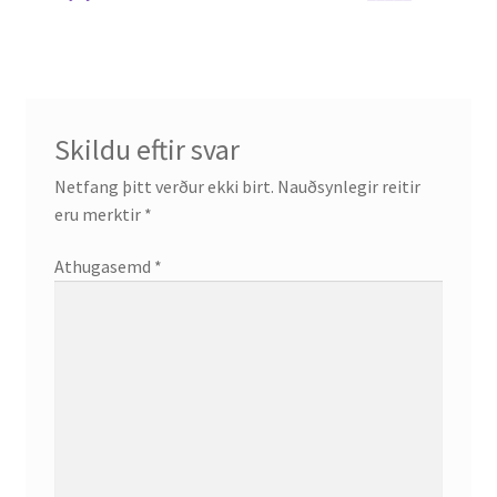
post:
post:
færslu
Skildu eftir svar
Netfang þitt verður ekki birt.
Nauðsynlegir reitir
eru merktir
*
Athugasemd
*