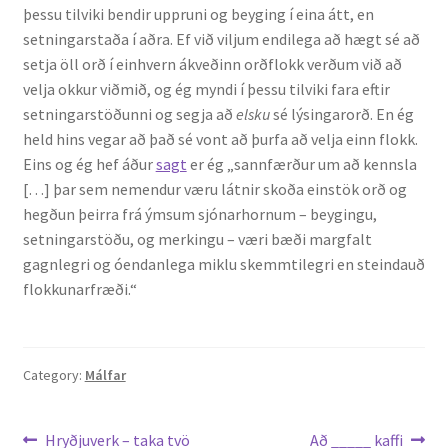
þessu tilviki bendir uppruni og beyging í eina átt, en
setningarstaða í aðra. Ef við viljum endilega að hægt sé að
English
setja öll orð í einhvern ákveðinn orðflokk verðum við að
velja okkur viðmið, og ég myndi í þessu tilviki fara eftir
Administration
setningarstöðunni og segja að
elsku
sé lýsingarorð. En ég
held hins vegar að það sé vont að þurfa að velja einn flokk.
CV
Eins og ég hef áður
sagt
er ég „sannfærður um að kennsla
[…] þar sem nemendur væru látnir skoða einstök orð og
Publications
hegðun þeirra frá ýmsum sjónarhornum – beygingu,
setningarstöðu, og merkingu – væri bæði margfalt
gagnlegri og óendanlega miklu skemmtilegri en steindauð
Research
flokkunarfræði.“
Teaching
Category:
Málfar
Leiðarkerfi
Previous
Next
Hryðjuverk – taka tvö
Að _____ kaffi