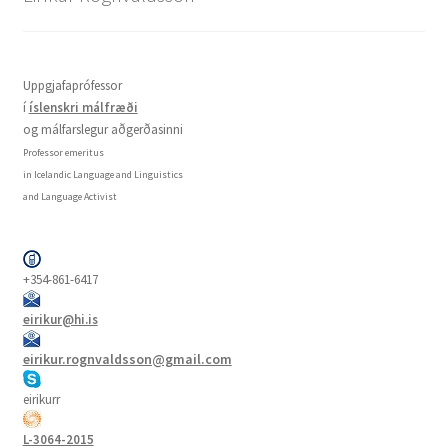
Uppgjafaprófessor
í
íslenskri málfræði
og málfarslegur aðgerðasinni
Professor emeritus
in Icelandic Language and Linguistics
and Language Activist
+354-861-6417
eirikur@hi.is
eirikur.rognvaldsson@gmail.com
eirikurr
L-3064-2015