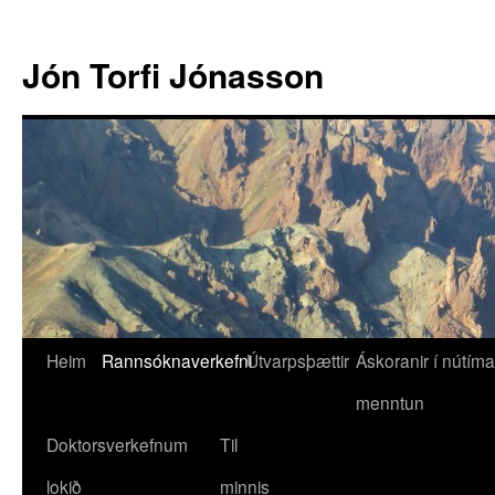
Jón Torfi Jónasson
Heim
Rannsóknaverkefni
Útvarpsþættir
Áskoranir í nútíma
menntun
Doktorsverkefnum
Til
lokið
minnis