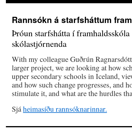
Rannsókn á starfsháttum fra
Þróun starfshátta í framhaldsskóla 
skólastjórnenda
With my colleague Guðrún Ragnarsdóttir,
larger project, we are looking at how sc
upper secondary schools in Iceland, vie
and how such change progresses, and ho
stimulate it, and what are the hurdles tha
Sjá
heimasíðu rannsóknarinnar.