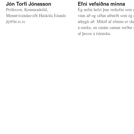
Jón Torfi Jónasson
Efni vefsíðna minna
Prófessor, Kennaradeild,
Ég nefni helst þau verkefni sem 
Menntvísindasviði Háskóla Íslands
vinn að og síðan atburði sem ég 
jtj@hi.is.is
athygli að. Mikið af efninu er sk
á ensku, en smám saman verður 
af þessu á íslensku.