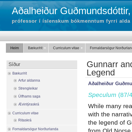
Aðalheiður Guðmundsdóttir,
prófessor í íslenskum bókmenntum fyrri alda 
Heim
Bækur/rit
Curriculum vitae
Fornaldarsögur Norðurla
Gunnarr and
Síður
Legend
Bækur/rit
Arfur aldanna
Aðalheiður Guðmu
Strengleikar
Speculum
(87/4
Úlfhams saga
Ævintýraskrá
While many reade
with the narrati
Curriculum vitae
Ritaskrá
the legend of G
Fornaldarsögur Norðurlanda
from Old Norse 