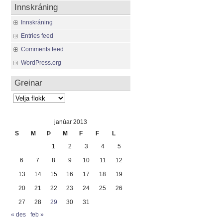
Innskráning
Innskráning
Entries feed
Comments feed
WordPress.org
Greinar
Greinar
janúar 2013
S
M
Þ
M
F
F
L
1
2
3
4
5
6
7
8
9
10
11
12
13
14
15
16
17
18
19
20
21
22
23
24
25
26
27
28
29
30
31
« des
feb »