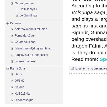
Gagnagrunnur
According to th
Heimildalykill
Völsunga saga
Leiðbeiningar
and plays a lar
Kennsla
saga
is first an
Ástarbókmenntir miðalda
Sigurðr, Gunnar
Fornaldarsögur
being overshad
Galdrar á Íslandi
dragon Fáfnir.
Íslensk ævintýri og samfélag
is, they do not
Lausavísur og lopasokkar
Read more:
Sp
Þjóðsagnafræði
Rannsóknir
Greinar
|
Gunnarr
,
Ic
Dans
DFS 67
Galdur
Kall 613 4to
Riddarasögur