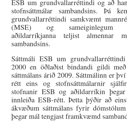
ESB um grundvallarréttindi og að ha
stofnsáttmálar sambandsins. Þá k
grundvallarréttindi samkvæmt mannré
(MSE) og sameiginlegum stjó
aðildarríkjanna teljist almennar 
sambandsins.
Sáttmáli ESB um grundvallarréttindi
2000 en öðlaðist bindandi gildi með
sáttmálans árið 2009. Sáttmálinn er því
rétt eins og stofnsáttmálarnir sjál
stofnanir ESB og aðildarríkin þeg
innleiða ESB-rétt. Þetta þýðir að eins
ákvæðum sáttmálans fyrir dómstólum 
þegar mál tengjast framkvæmd sambands