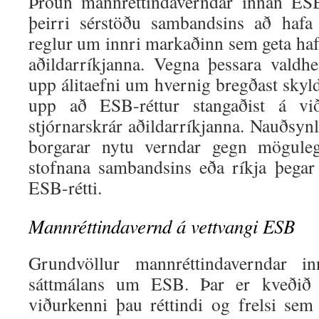
Þróun mannréttindaverndar innan ESB
þeirri sérstöðu sambandsins að hafa 
reglur um innri markaðinn sem geta haft
aðildarríkjanna. Vegna þessara vald
upp álitaefni um hvernig bregðast skyl
upp að ESB-réttur stangaðist á vi
stjórnarskrár aðildarríkjanna. Nauðsynl
borgarar nytu verndar gegn mögule
stofnana sambandsins eða ríkja þegar
ESB-rétti.
Mannréttindavernd á vettvangi ESB
Grundvöllur mannréttindaverndar 
sáttmálans um ESB. Þar er kveði
viðurkenni þau réttindi og frelsi sem