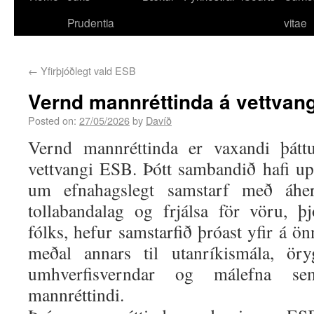
Prudentia
vitae
←
Yfirþjóðlegt vald ESB
Vernd mannréttinda á vettvan
Posted on:
27/05/2026
by
Davíð
Vernd mannréttinda er vaxandi þáttu
vettvangi ESB. Þótt sambandið hafi up
um efnahagslegt samstarf með áher
tollabandalag og frjálsa för vöru, þ
fólks, hefur samstarfið þróast yfir á ö
meðal annars til utanríkismála, öry
umhverfisverndar og málefna s
mannréttindi.