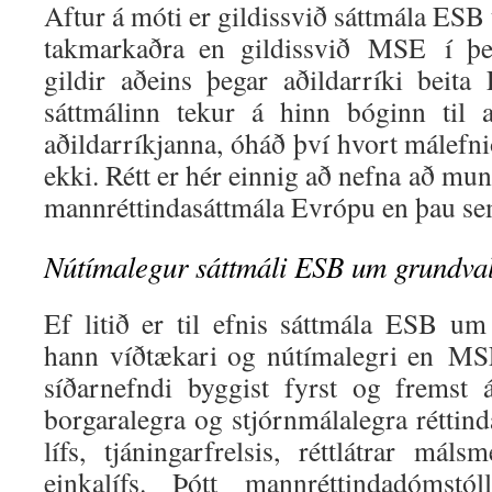
Aftur á móti er gildissvið sáttmála ESB
takmarkaðra en gildissvið MSE í þe
gildir aðeins þegar aðildarríki beita 
sáttmálinn tekur á hinn bóginn til a
aðildarríkjanna, óháð því hvort málefni
ekki. Rétt er hér einnig að nefna að mun f
mannréttindasáttmála Evrópu en þau se
Nútímalegur sáttmáli ESB um grundvall
Ef litið er til efnis sáttmála ESB um 
hann víðtækari og nútímalegri en MS
síðarnefndi byggist fyrst og fremst
borgaralegra og stjórnmálalegra réttind
lífs, tjáningarfrelsis, réttlátrar mál
einkalífs. Þótt mannréttindadómst