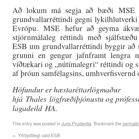
Að lokum má segja að bæði MSE 
grundvallarréttindi gegni lykilhlutverki
Evrópu. MSE hefur að geyma ákvæ
stjórnmálaleg réttindi með sjálfstæðu e
ESB um grundvallarréttindi byggir að
grunni en gengur jafnframt lengra m
víðtækari og „nútímalegri“ réttindi og
af þróun samfélagsins, umhverfisvernd
Höfundur er hæstaréttarlögmaður
hjá Thales lögfræðiþjónustu og prófess
lagadeild HA.
This entry was posted in
Juris Prudentia
. Bookmark the
permali
←
Yfirþjóðlegt vald ESB