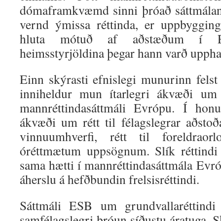
dómaframkvæmd sinni þróað sáttmálan
vernd ýmissa réttinda, er uppbyggin
hluta mótuð af aðstæðum í Ev
heimsstyrjöldina þegar hann varð upphaf
Einn skýrasti efnislegi munurinn felst
inniheldur mun ítarlegri ákvæði u
mannréttindasáttmáli Evrópu. Í ho
ákvæði um rétt til félagslegrar aðstoð
vinnuumhverfi, rétt til foreldrao
óréttmætum uppsögnum. Slík réttind
sama hætti í mannréttindasáttmála Evr
áherslu á hefðbundin frelsisréttindi.
Sáttmáli ESB um grundvallaréttindi
samfélagslegri þróun síðustu áratuga.