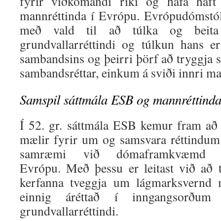
fyrir viðkomandi ríki og hafa haft
mannréttinda í Evrópu. Evrópudómstó
með vald til að túlka og beit
grundvallarréttindi og túlkun hans 
sambandsins og þeirri þörf að trygg
sambandsréttar, einkum á sviði innri ma
Samspil sáttmála ESB og mannréttind
Í 52. gr. sáttmála ESB kemur fram að
mælir fyrir um og samsvara réttindum
samræmi við dómaframkvæmd man
Evrópu. Með þessu er leitast við að 
kerfanna tveggja um lágmarksvernd m
einnig áréttað í inngangsorðu
grundvallarréttindi.