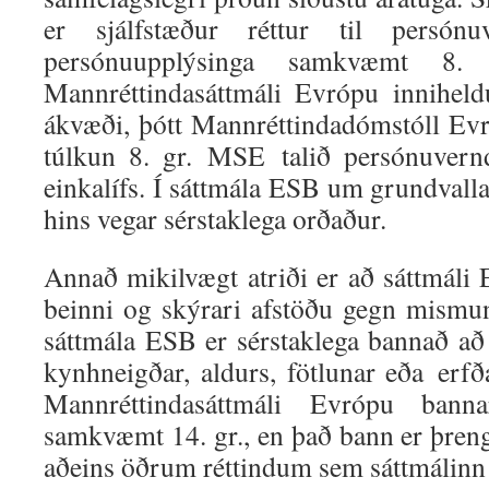
er sjálfstæður réttur til persón
persónuupplýsinga samkvæmt 8.
Mannréttindasáttmáli Evrópu inniheld
ákvæði, þótt Mannréttindadómstóll Ev
túlkun 8. gr. MSE talið persónuvernd
einkalífs. Í sáttmála ESB um grundvallar
hins vegar sérstaklega orðaður.
Annað mikilvægt atriði er að sáttmáli
beinni og skýrari afstöðu gegn mismu
sáttmála ESB er sérstaklega bannað a
kynhneigðar, aldurs, fötlunar eða erfð
Mannréttindasáttmáli Evrópu ban
samkvæmt 14. gr., en það bann er þreng
aðeins öðrum réttindum sem sáttmálinn