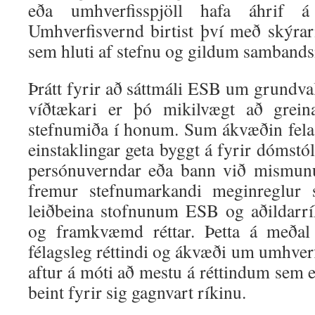
eða umhverfisspjöll hafa áhrif á 
Umhverfisvernd birtist því með skýrar
sem hluti af stefnu og gildum sambands
Þrátt fyrir að sáttmáli ESB um grundvall
víðtækari er þó mikilvægt að greina
stefnumiða í honum. Sum ákvæðin fela í
einstaklingar geta byggt á fyrir dómstól
persónuverndar eða bann við mismun
fremur stefnumarkandi meginreglur
leiðbeina stofnunum ESB og aðildarrí
og framkvæmd réttar. Þetta á meða
félagsleg réttindi og ákvæði um umhve
aftur á móti að mestu á réttindum sem e
beint fyrir sig gagnvart ríkinu.