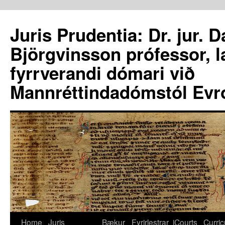
Juris Prudentia: Dr. jur. 
Björgvinsson prófessor, 
fyrrverandi dómari við
Mannréttindadómstól Evr
Home
Juris
Bækur
Fyrirlestrar
iCourts
Curri