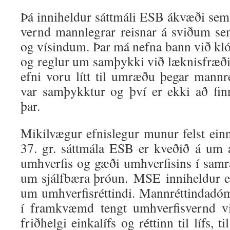
Þá inniheldur sáttmáli ESB ákvæði sem 
vernd mannlegrar reisnar á sviðum se
og vísindum. Þar má nefna bann við kl
og reglur um samþykki við læknisfræðil
efni voru lítt til umræðu þegar mannr
var samþykktur og því er ekki að fi
þar.
Mikilvægur efnislegur munur felst einn
37. gr. sáttmála ESB er kveðið á um 
umhverfis og gæði umhverfisins í sam
um sjálfbæra þróun. MSE inniheldur ek
um umhverfisréttindi. Mannréttindadó
í framkvæmd tengt umhverfisvernd vi
friðhelgi einkalífs og réttinn til lífs,