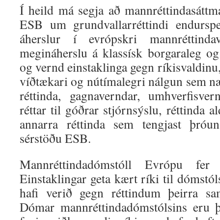
Í heild má segja að mannréttindasáttm
ESB um grundvallarréttindi endurspe
áherslur í evrópskri mannréttin
megináherslu á klassísk borgaraleg og 
og vernd einstaklinga gegn ríkisvaldinu
víðtækari og nútímalegri nálgun sem nær
réttinda, gagnaverndar, umhverfisver
réttar til góðrar stjórnsýslu, réttinda 
annarra réttinda sem tengjast þróu
sérstöðu ESB.
Mannréttindadómstóll Evrópu f
Einstaklingar geta kært ríki til dómstóls
hafi verið gegn réttindum þeirra s
Dómar mannréttindadómstólsins eru þj