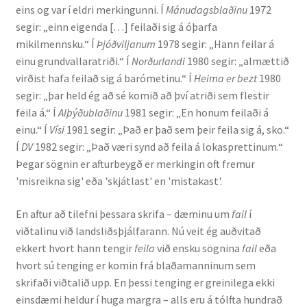
eins og var í eldri merkingunni. Í
Mánudagsblaðinu
1972
segir: „einn eigenda […] feilaði sig á óþarfa
English
mikilmennsku.“ Í
Þjóðviljanum
1978 segir: „Hann feilar á
einu grundvallaratriði.“ Í
Norðurlandi
1980 segir: „almættið
Administration
virðist hafa feilað sig á barómetinu.“ Í
Heima er bezt
1980
segir: „þar held ég að sé komið að því atriði sem flestir
CV
feila á.“ Í
Alþýðublaðinu
1981 segir: „En honum feilaði á
einu.“ Í
Vísi
1981 segir: „Það er það sem þeir feila sig á, sko.“
Publications
Í
DV
1982 segir: „Það væri synd að feila á lokasprettinum.“
Þegar sögnin er afturbeygð er merkingin oft fremur
'misreikna sig' eða 'skjátlast' en 'mistakast'.
Research
En aftur að tilefni þessara skrifa – dæminu um
fail
í
Teaching
viðtalinu við landsliðsþjálfarann. Nú veit ég auðvitað
ekkert hvort hann tengir
feila
við ensku sögnina
fail
eða
hvort sú tenging er komin frá blaðamanninum sem
skrifaði viðtalið upp. En þessi tenging er greinilega ekki
einsdæmi heldur í huga margra – alls eru á tólfta hundrað