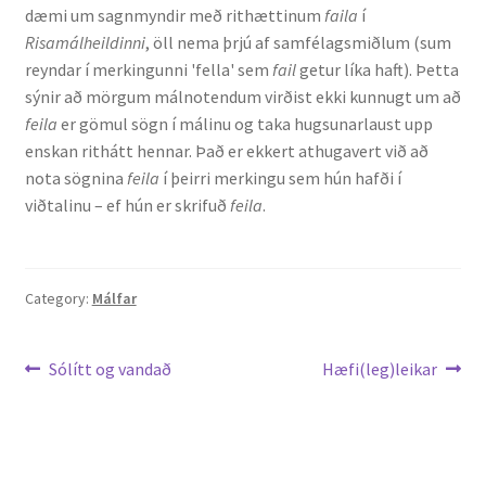
dæmi um sagnmyndir með rithættinum
faila
í
Risamálheildinni
, öll nema þrjú af samfélagsmiðlum (sum
reyndar í merkingunni 'fella' sem
fail
getur líka haft). Þetta
sýnir að mörgum málnotendum virðist ekki kunnugt um að
feila
er gömul sögn í málinu og taka hugsunarlaust upp
enskan rithátt hennar. Það er ekkert athugavert við að
nota sögnina
feila
í þeirri merkingu sem hún hafði í
viðtalinu – ef hún er skrifuð
feila
.
Category:
Málfar
Leiðarkerfi
Previous
Next
Sólítt og vandað
Hæfi(leg)leikar
post:
post:
færslu