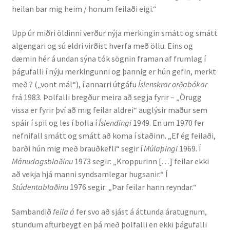
heilan bar mig heim / honum feilaði eigi.“
Ritverk og erindi
Upp úr miðri öldinni verður nýja merkingin smátt og smátt
Bækur
algengari og sú eldri virðist hverfa með öllu. Eins og
dæmin hér á undan sýna tók sögnin framan af frumlag í
Önnur ritverk
þágufalli í nýju merkingunni og þannig er hún gefin, merkt
með ? („vont mál“), í annarri útgáfu
Íslenskrar orðabókar
Ritrýndar greinar
frá 1983. Þolfalli bregður meira að segja fyrir – „Örugg
vissa er fyrir því að mig feilar aldrei“ auglýsir maður sem
Óritrýnt fræðilegt efni
spáir í spil og les í bolla í
Íslendingi
1949. En um 1970 fer
nefnifall smátt og smátt að koma í staðinn. „Ef ég feilaði,
Málfarspistlar
barði hún mig með brauðkefli“ segir í
Múlaþingi
1969. Í
Mánudagsblaðinu
1973 segir: „Kroppurinn […] feilar ekki
að vekja hjá manni syndsamlegar hugsanir.“ Í
Fræðilegir fyrirlestrar
Stúdentablaðinu
1976 segir: „Þar feilar hann reyndar.“
Ýmis erindi
Sambandið
feila á
fer svo að sjást á áttunda áratugnum,
stundum afturbeygt en þá með þolfalli en ekki þágufalli
Blaðaefni