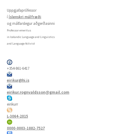
Uppgjafaprófessor
í
íslenskri málfræði
og málfarslegur aðgerðasinni
Professor emeritus
in Icelandic Language and Linguistics
and Language Activist
+354-861-6417
eirikur@hi.is
eirikur.rognvaldsson@gmail.com
eirikurr
L-3064-2015
0000-0003-1882-7527