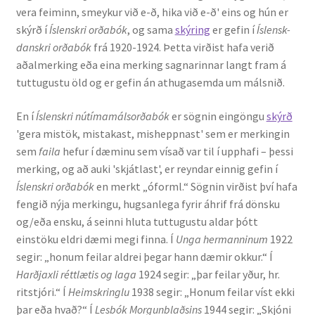
vera feiminn, smeykur við e-ð, hika við e-ð' eins og hún er
skýrð í
Íslenskri orðabók
, og sama
skýring
er gefin í
Íslensk-
Rannsóknir
danskri orðabók
frá 1920-1924. Þetta virðist hafa verið
aðalmerking eða eina merking sagnarinnar langt fram á
Máltækni
tuttugustu öld og er gefin án athugasemda um málsnið.
Orðalyklar og orðafar
En í
Íslenskri nútímamálsorðabók
er sögnin eingöngu
skýrð
'gera mistök, mistakast, misheppnast' sem er merkingin
Orðhlutafræði
sem
faila
hefur í dæminu sem vísað var til í upphafi – þessi
merking, og að auki 'skjátlast', er reyndar einnig gefin í
Samtímasetningafræði
Íslenskri orðabók
en merkt „óforml.“ Sögnin virðist því hafa
fengið nýja merkingu, hugsanlega fyrir áhrif frá dönsku
Söguleg setningafræði
og/eða ensku, á seinni hluta tuttugustu aldar þótt
einstöku eldri dæmi megi finna. Í
Unga hermanninum
1922
segir: „honum feilar aldrei þegar hann dæmir okkur.“ Í
Hljóð og hljóðkerfi
Harðjaxli réttlætis og laga
1924 segir: „þar feilar yður, hr.
ritstjóri.“ Í
Heimskringlu
1938 segir: „Honum feilar víst ekki
Staða íslenskunnar
þar eða hvað?“ Í
Lesbók Morgunblaðsins
1944 segir: „Skjóni