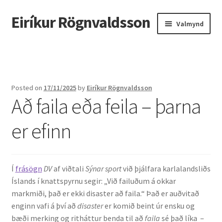
Eiríkur Rögnvaldsson
Fara
Hoppa
Valmynd
beint
yfir
í
í
Heim
leiðarkerfi
efni
Um mig
Posted on
17/11/2025
by
Eiríkur Rögnvaldsson
Að faila eða feila – þarna
Ætt
er efinn
Líf og starf
Myndir
Í
frásögn
DV
af viðtali
Sýnar sport
við þjálfara karlalandsliðs
Kennsla
Íslands í knattspyrnu segir: „Við failuðum á okkar
markmiði, það er ekki disaster að faila.“ Það er auðvitað
Kennd námskeið
enginn vafi á því að
disaster
er komið beint úr ensku og
bæði merking og ritháttur benda til að
faila
sé það líka –