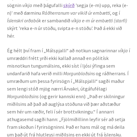
sögnin
víkja
með þágufalli
skýrð
'segja (e-m) upp, reka (e-
n)' með dæminu
Ráðherranum var vikið úr embætti
, og í
Rannsóknir
Íslenskri orðabók
er sambandið
víkja e-m úr embætti (starfi)
skýrt 'reka e-n úr stöðu, svipta e-n stöðu'. Það á ekki við
Máltækni
hér.
Orðalyklar og orðafar
Ég hélt því fram í „Málspjalli“ að notkun sagnarinnar
víkja
í
umræddri frétt yrði ekki kallað annað en pólitísk
Orðhlutafræði
misnotkun tungumálsins, ekki síst í ljósi ýfinga sem
undanfarið hafa verið milli
Morgunblaðsins
og ráðherrans. Í
Samtímasetningafræði
umræðum um þessa fyrirsögn í „Málspjalli“ sagði maður
sem lengi stóð mjög nærri Árvakri, útgáfufélagi
Söguleg setningafræði
Morgunblaðsins
(og gerir kannski enn): „Það er skilningur
miðilsins að það að auglýsa stöðuna við þær aðstæður
sem hér um ræðir, feli í sér brottvikningu.“ Í annarri
Hljóð og hljóðkerfi
athugasemd sagði hann: „Fjölmiðillinn leyfir sér að setja
fram skoðun í fyrirsögninni. Það er hans mál og má deila
Staða íslenskunnar
um það út frá hlutleysi miðilsins en ekki út frá íslensku.