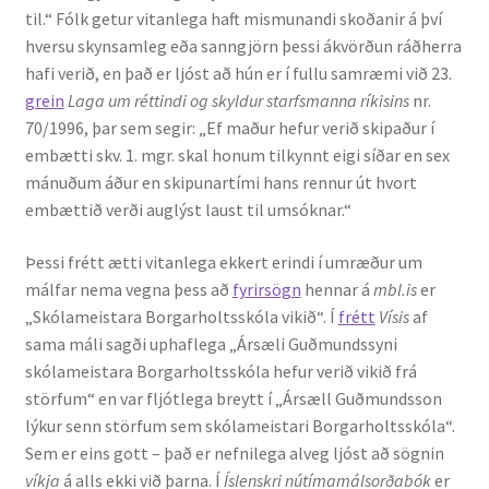
til.“ Fólk getur vitanlega haft mismunandi skoðanir á því
Kennsluefni
hversu skynsamleg eða sanngjörn þessi ákvörðun ráðherra
hafi verið, en það er ljóst að hún er í fullu samræmi við 23.
Yfirlit um kennslu
grein
Laga um réttindi og skyldur starfsmanna ríkisins
nr.
70/1996, þar sem segir: „Ef maður hefur verið skipaður í
Stjórnun
embætti skv. 1. mgr. skal honum tilkynnt eigi síðar en sex
mánuðum áður en skipunartími hans rennur út hvort
Innan Háskólans
embættið verði auglýst laust til umsóknar.“
Samstarfsverkefni
Þessi frétt ætti vitanlega ekkert erindi í umræður um
málfar nema vegna þess að
fyrirsögn
hennar á
mbl.is
er
Styrkir og verðlaun
„Skólameistara Borgarholtsskóla vikið“. Í
frétt
Vísis
af
sama máli sagði uphaflega „Ársæli Guðmundssyni
Utan Háskólans
skólameistara Borgarholtsskóla hefur verið vikið frá
störfum“ en var fljótlega breytt í „Ársæll Guðmundsson
Verkefnisstjórn
lýkur senn störfum sem skólameistari Borgarholtsskóla“.
Sem er eins gott – það er nefnilega alveg ljóst að sögnin
víkja
á alls ekki við þarna. Í
Íslenskri nútímamálsorðabók
er
Þjónusta