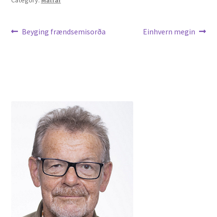
Leiðarkerfi
Previous
Next
Beyging frændsemisorða
Einhvern megin
post:
post:
færslu