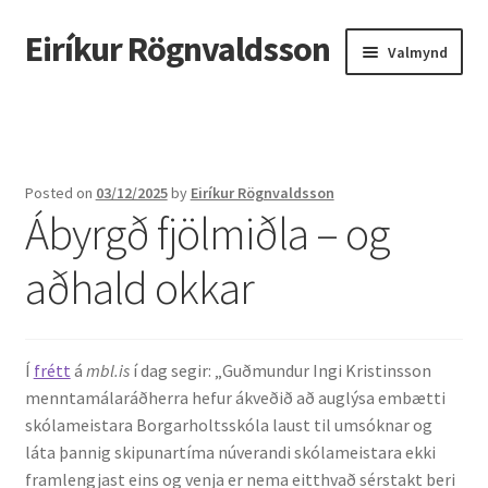
Eiríkur Rögnvaldsson
Fara
Hoppa
Valmynd
beint
yfir
í
í
Heim
leiðarkerfi
efni
Um mig
Posted on
03/12/2025
by
Eiríkur Rögnvaldsson
Ábyrgð fjölmiðla – og
Ætt
aðhald okkar
Líf og starf
Myndir
Í
frétt
á
mbl.is
í dag segir: „Guðmundur Ingi Kristinsson
Kennsla
menntamálaráðherra hefur ákveðið að auglýsa embætti
skólameistara Borgarholtsskóla laust til umsóknar og
Kennd námskeið
láta þannig skipunartíma núverandi skólameistara ekki
framlengjast eins og venja er nema eitthvað sérstakt beri