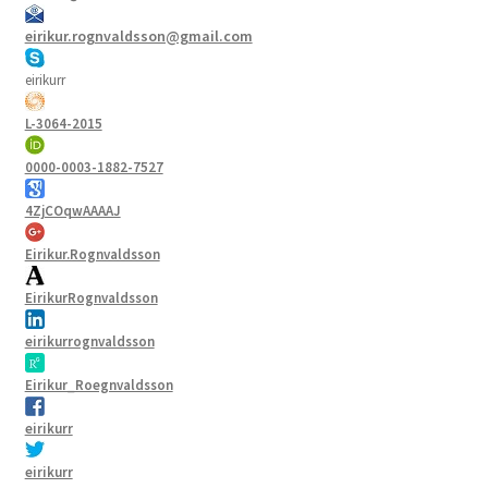
eirikur.rognvaldsson@gmail.com
eirikurr
L-3064-2015
0000-0003-1882-7527
4ZjCOqwAAAAJ
Eirikur.Rognvaldsson
EirikurRognvaldsson
eirikurrognvaldsson
Eirikur_Roegnvaldsson
eirikurr
eirikurr