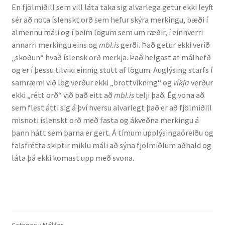
En fjölmiðill sem vill láta taka sig alvarlega getur ekki leyft
sér að nota íslenskt orð sem hefur skýra merkingu, bæði í
English
almennu máli og í þeim lögum sem um ræðir, í einhverri
annarri merkingu eins og
mbl.is
gerði. Það getur ekki verið
Administration
„skoðun“ hvað íslensk orð merkja. Það helgast af málhefð
og er í þessu tilviki einnig stutt af lögum. Auglýsing starfs í
CV
samræmi við lög verður ekki „brottvikning“ og
víkja
verður
ekki „rétt orð“ við það eitt að
mbl.is
telji það. Ég vona að
Publications
sem flest átti sig á því hversu alvarlegt það er að fjölmiðill
misnoti íslenskt orð með fasta og ákveðna merkingu á
þann hátt sem þarna er gert. Á tímum upplýsingaóreiðu og
Research
falsfrétta skiptir miklu máli að sýna fjölmiðlum aðhald og
láta þá ekki komast upp með svona.
Teaching
Category:
Málfar