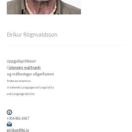
Eiríkur Rögnvaldsson
Uppgjafaprófessor
í
íslenskri málfræði
og málfarslegur aðgerðasinni
Professor emeritus
in Icelandic Language and Linguistics
and Language Activist
+354-861-6417
eirikur@hi.is