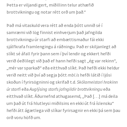
Þetta er viljandi gert, miðillinn telur athæfið
Ritverk og erindi
brottvikningu og notar rétt orð um það.“
Bækur
Það má vitaskuld vera rétt að enda þótt unnið sé í
samræmi við lög finnist einhverjum það jafngilda
Önnur ritverk
brottvikningu úr starfi að embættismaður fái ekki
sjálfkrafa framlengingu á ráðningu. Það er skiljanlegt að
Ritrýndar greinar
slíkt sé áfall fyrir þann sem í því lendir og ekkert hefði
verið óeðlilegt við það ef hann hefði sagt „ég var rekinn“,
Óritrýnt fræðilegt efni
„mér var sparkað“ eða eitthvað slíkt. Það hefði ekki heldur
verið neitt við því að segja þótt
mbl.is
hefði látið í ljósi
Málfarspistlar
skoðun í fyrirsögninni og skrifað t.d.
Skólameistari hrakinn
úr starfi
eða
Auglýsing starfs jafngildir brottvikningu
eða
eitthvað slíkt. Áðurnefnd athugasemd, „Það […] má deila
Fræðilegir fyrirlestrar
um það út frá hlutleysi miðilsins en ekki út frá íslensku“
hefði átt ágætlega við slíkar fyrirsagnir en ekki þá sem þau
Ýmis erindi
orð voru höfð um.
Blaðaefni