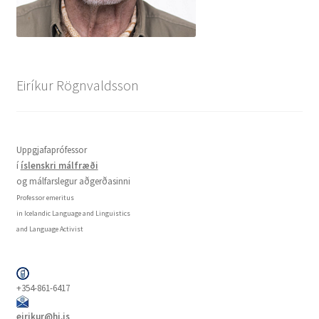
Eiríkur Rögnvaldsson
Uppgjafaprófessor
í
íslenskri málfræði
og málfarslegur aðgerðasinni
Professor emeritus
in Icelandic Language and Linguistics
and Language Activist
+354-861-6417
eirikur@hi.is