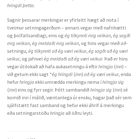
hringdi þetta
.
Ritverk og erindi
Sagnir þessarar merkingar er yfirleitt hægt að nota í
Bækur
tveimur setningagerðum – annars vegar með nafnhætti
og þolfallsandlagi, eins og
ég tilkynnti mig veikan
,
ég sagði
Önnur ritverk
mig veikan
,
ég meldaði mig veikan
, og hins vegar með
að
-
setningu,
ég tilkynnti að ég væri veikur
,
ég sagði að ég væri
Ritrýndar greinar
veikur
, og jafnvel
ég meldaði að ég væri veikur
. Það er hins
vegar útilokað að hafa aukasetningu á eftir
hringja
(
inn
) –
Óritrýnt fræðilegt efni
við getum ekki sagt *
ég hringdi
(
inn
)
að ég væri veikur
, enda
hefur
hringja
ekki umrædda merkingu nema í
hringja sig
Málfarspistlar
(
inn
) eins og fyrr segir. Þótt sambandið
hringja sig
(
inn
) sé
komið inn í málið, væntanlega úr ensku, hagar það sér sem
sjálfstætt fast samband og hefur ekki áhrif á merkingu
Fræðilegir fyrirlestrar
eða setningarstöðu
hringja
að öðru leyti.
Ýmis erindi
Blaðaefni