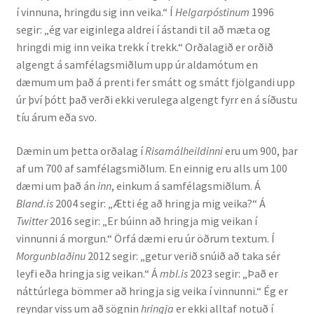
í vinnuna, hringdu sig inn veika.“ Í
Helgarpóstinum
1996
Kennsluefni
segir: „ég var eiginlega aldrei í ástandi til að mæta og
hringdi mig inn veika trekk í trekk.“ Orðalagið er orðið
Yfirlit um kennslu
algengt á samfélagsmiðlum upp úr aldamótum en
dæmum um það á prenti fer smátt og smátt fjölgandi upp
Stjórnun
úr því þótt það verði ekki verulega algengt fyrr en á síðustu
tíu árum eða svo.
Innan Háskólans
Dæmin um þetta orðalag í
Risamálheildinni
eru um 900, þar
Samstarfsverkefni
af um 700 af samfélagsmiðlum. En einnig eru alls um 100
dæmi um það án
inn
, einkum á samfélagsmiðlum. Á
Styrkir og verðlaun
Bland.is
2004 segir: „Ætti ég að hringja mig veika?“ Á
Twitter
2016 segir: „Er búinn að hringja mig veikan í
Utan Háskólans
vinnunni á morgun.“ Örfá dæmi eru úr öðrum textum. Í
Morgunblaðinu
2012 segir: „getur verið snúið að taka sér
Verkefnisstjórn
leyfi eða hringja sig veikan.“ Á
mbl.is
2023 segir: „Það er
náttúrlega bömmer að hringja sig veika í vinnunni.“ Ég er
reyndar viss um að sögnin
hringja
er ekki alltaf notuð í
Þjónusta