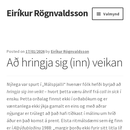
Eiríkur Rögnvaldsson
Fara
Hoppa
Valmynd
beint
yfir
í
í
Heim
leiðarkerfi
efni
Um mig
Posted on
17/01/2026
by
Eiríkur Rögnvaldsson
Að hringja sig (inn) veikan
Ætt
Líf og starf
Nýlega var spurt í „Málspjalli“ hvenær fólk hefði byrjað að
Myndir
hringja sig inn veikt
– hvort þetta væru áhrif frá
call in sick
í
ensku. Þetta orðalag finnst ekki í orðabókum og er
Kennsla
væntanlega ekki ýkja gamalt en eins og með aðrar
nýjungar er trúlegt að það hafi tíðkast í málinu um hríð
Kennd námskeið
áður en það komst á prent. Elsta ritmálsdæmi sem ég finn
er í
Alþýðublaðinu
1988: „margir þorðu ekki fyrir sitt litla líf