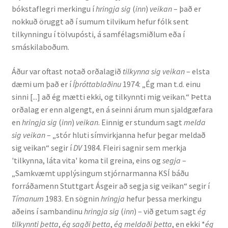
bókstaflegri merkingu í
hringja sig
(
inn
)
veikan
– það er
nokkuð öruggt að í sumum tilvikum hefur fólk sent
Rannsóknir
tilkynningu í tölvupósti, á samfélagsmiðlum eða í
smáskilaboðum.
Máltækni
Áður var oftast notað orðalagið
tilkynna sig veikan
– elsta
Orðalyklar og orðafar
dæmi um það er í
Íþróttablaðinu
1974: „Ég man t.d. einu
sinni [...] að ég mætti ekki, og tilkynnti mig veikan.“ Þetta
Orðhlutafræði
orðalag er enn algengt, en á seinni árum mun sjaldgæfara
en
hringja sig
(
inn
)
veikan
. Einnig er stundum sagt
melda
Samtímasetningafræði
sig veikan
– „stór hluti símvirkjanna hefur þegar meldað
sig veikan“ segir í
DV
1984. Fleiri sagnir sem merkja
Söguleg setningafræði
'tilkynna, láta vita' koma til greina, eins og
segja
–
„Samkvæmt upplýsingum stjórnarmanna KSÍ báðu
forráðamenn Stuttgart Ásgeir að segja sig veikan“ segir í
Hljóð og hljóðkerfi
Tímanum
1983. En sögnin
hringja
hefur þessa merkingu
aðeins í sambandinu
hringja sig
(
inn
) – við getum sagt
ég
Staða íslenskunnar
tilkynnti þetta
,
ég sagði þetta
,
ég meldaði þetta
, en ekki *
ég