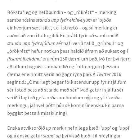
Ritverk og erindi
Bókstafleg og hefðbundin – og „rökrétt“ – merking
sambandsins
standa upp fyrir einhverjum
er 'bjóða
Bækur
einhverjum sæti sitt', t.d. í strætó – og sú merking er
auðvitað enn í fullu gildi. En þrátt fyrir að sambandið
Önnur ritverk
standa upp fyrir sjálfum sér
hafi verið talið „grínbull“ og
„órökrétt“ hefur notkun þess haldið áfram að aukast og í
Ritrýndar greinar
Risamálheildinni
eru rúm 150 dæmi um það. Þó fer því fjarri
að öllum hugnist sambandið og í allmörgum þessara
Óritrýnt fræðilegt efni
dæma er einmitt verið að gagnrýna það. Á
Twitter
2016
segir t.d.: „Ömurlegt þegar fólk stendur upp fyrir sjálfum
Málfarspistlar
sér í stað þess að standa með sér.“ Það getur í sjálfu sér
verið í lagi að gefa orðasamböndum nýja og yfirfærða
merkingu, jafnvel þótt hún sé komin úr ensku. En þarna
Fræðilegir fyrirlestrar
byggist þetta á misskilningi.
Ýmis erindi
Enska atviksorðið
up
merkir nefnilega bæði 'upp' og 'uppi'
og á ensku getur
stand up
því vísað bæði til hreyfingar
Blaðaefni