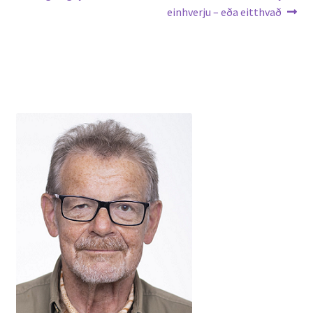
post:
post:
einhverju – eða eitthvað
færslu