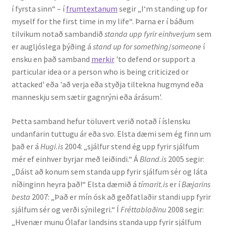
í fyrsta sinn“ – í
frumtextanum
segir „I‘m standing up for
Kennsluefni
myself for the first time in my life“. Þarna er í báðum
tilvikum notað sambandið
standa upp fyrir einhverjum
sem
Yfirlit um kennslu
er augljóslega þýðing á
stand up for something
/
someone
í
ensku en það samband
merkir
'to defend or support a
Stjórnun
particular idea or a person who is being criticized or
attacked' eða 'að verja eða styðja tiltekna hugmynd eða
Innan Háskólans
manneskju sem sætir gagnrýni eða árásum'.
Samstarfsverkefni
Þetta samband hefur töluvert verið notað í íslensku
undanfarin tuttugu ár eða svo. Elsta dæmi sem ég finn um
Styrkir og verðlaun
það er á
Hugi.is
2004: „sjálfur stend ég upp fyrir sjálfum
mér ef einhver byrjar með leiðindi.“ Á
Bland.is
2005 segir:
Utan Háskólans
„Dáist að konum sem standa upp fyrir sjálfum sér og láta
níðinginn heyra það!“ Elsta dæmið á
tímarit.is
er í
Bæjarins
Verkefnisstjórn
besta
2007: „Það er mín ósk að geðfatlaðir standi upp fyrir
sjálfum sér og verði sýnilegri.“ Í
Fréttablaðinu
2008 segir:
„Hvenær munu Ólafar landsins standa upp fyrir sjálfum
Þjónusta