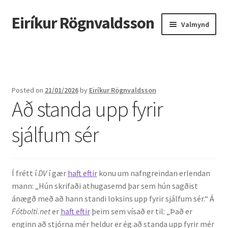
Eiríkur Rögnvaldsson
Fara
Hoppa
Valmynd
beint
yfir
í
í
Heim
leiðarkerfi
efni
Um mig
Posted on
21/01/2026
by
Eiríkur Rögnvaldsson
Að standa upp fyrir
Ætt
sjálfum sér
Líf og starf
Myndir
Í frétt í
DV
í gær
haft eftir
konu um nafngreindan erlendan
Kennsla
mann: „Hún skrifaði athugasemd þar sem hún sagðist
ánægð með að hann standi loksins upp fyrir sjálfum sér.“ Á
Kennd námskeið
Fótbolti.net
er
haft eftir
þeim sem vísað er til: „Það er
enginn að stjórna mér heldur er ég að standa upp fyrir mér