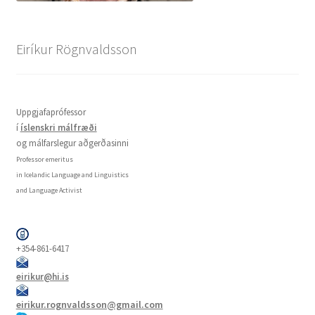
Eiríkur Rögnvaldsson
Uppgjafaprófessor
í
íslenskri málfræði
og málfarslegur aðgerðasinni
Professor emeritus
in Icelandic Language and Linguistics
and Language Activist
+354-861-6417
eirikur@hi.is
eirikur.rognvaldsson@gmail.com