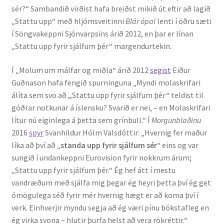
sér?“ Sambandið virðist hafa breiðst mikið út eftir að lagið
„Stattu upp“ með hljómsveitinni
Blár ópal
lenti í öðru sæti
Rannsóknir
í Söngvakeppni Sjónvarpsins árið 2012, en þar er línan
„Stattu upp fyrir sjálfum þér“ margendurtekin.
Máltækni
Í „Molum um málfar og miðla“ árið 2012
segist
Eiður
Orðalyklar og orðafar
Guðnason hafa fengið spurninguna „Myndi molaskrifari
álíta sem svo að ,,Stattu upp fyrir sjálfum þér“ teldist til
Orðhlutafræði
góðrar notkunar á íslensku? Svarið er nei, – en Molaskrifari
lítur nú eiginlega á þetta sem grínbull.“ Í
Morgunblaðinu
Samtímasetningafræði
2016
spyr
Svanhildur Hólm Valsdóttir: „Hvernig fer maður
líka að því að „
standa upp fyrir sjálfum sér
“ eins og var
Söguleg setningafræði
sungið í undankeppni Eurovision fyrir nokkrum árum;
„Stattu upp fyrir sjálfum þér.“ Ég hef átt í mestu
vandræðum með sjálfa mig þegar ég heyri þetta því ég get
Hljóð og hljóðkerfi
ómögulega séð fyrir mér hvernig hægt er að koma því í
verk. Einhverjir myndu segja að ég væri pínu bókstafleg en
Staða íslenskunnar
ég virka svona – hlutir þurfa helst að vera rökréttir.“