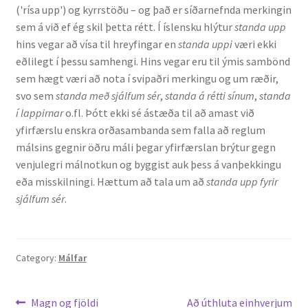
('rísa upp') og kyrrstöðu – og það er síðarnefnda merkingin
sem á við ef ég skil þetta rétt. Í íslensku hlýtur
standa upp
English
hins vegar að vísa til hreyfingar en
standa uppi
væri ekki
eðlilegt í þessu samhengi. Hins vegar eru til ýmis sambönd
Administration
sem hægt væri að nota í svipaðri merkingu og um ræðir,
svo sem
standa með sjálfum sér
,
standa á rétti sínum
,
standa
CV
í lappirnar
o.fl. Þótt ekki sé ástæða til að amast við
yfirfærslu enskra orðasambanda sem falla að reglum
Publications
málsins gegnir öðru máli þegar yfirfærslan brýtur gegn
venjulegri málnotkun og byggist auk þess á vanþekkingu
eða misskilningi. Hættum að tala um að
standa upp fyrir
Research
sjálfum sér
.
Teaching
Category:
Málfar
Leiðarkerfi
Previous
Next
Magn og fjöldi
Að úthluta einhverjum