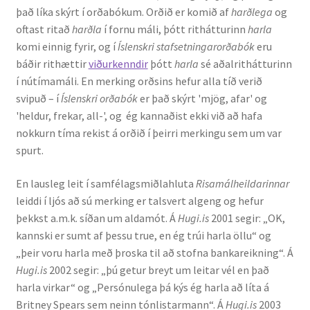
það líka skýrt í orðabókum. Orðið er komið af
harðlega
og
Kennsluefni
oftast ritað
harðla
í fornu máli, þótt rithátturinn
harla
komi einnig fyrir, og í
Íslenskri stafsetningarorðabók
eru
Yfirlit um kennslu
báðir rithættir
viðurkenndir
þótt
harla
sé aðalrithátturinn
í nútímamáli. En merking orðsins hefur alla tíð verið
Stjórnun
svipuð – í
Íslenskri orðabók
er það skýrt 'mjög, afar' og
'heldur, frekar, all-', og ég kannaðist ekki við að hafa
Innan Háskólans
nokkurn tíma rekist á orðið í þeirri merkingu sem um var
spurt.
Samstarfsverkefni
En lausleg leit í samfélagsmiðlahluta
Risamálheildarinnar
Styrkir og verðlaun
leiddi í ljós að sú merking er talsvert algeng og hefur
þekkst a.m.k. síðan um aldamót. Á
Hugi.is
2001 segir: „OK,
Utan Háskólans
kannski er sumt af þessu true, en ég trúi harla öllu“ og
„þeir voru harla með þroska til að stofna bankareikning“. Á
Verkefnisstjórn
Hugi.is
2002 segir: „þú getur breyt um leitar vél en það
harla virkar“ og „Persónulega þá kýs ég harla að líta á
Britney Spears sem neinn tónlistarmann“. Á
Hugi.is
2003
Þjónusta