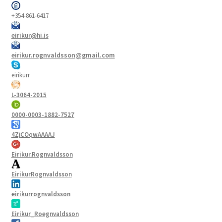
+354-861-6417
eirikur@hi.is
eirikur.rognvaldsson@gmail.com
eirikurr
L-3064-2015
0000-0003-1882-7527
4ZjCOqwAAAAJ
Eirikur.Rognvaldsson
EirikurRognvaldsson
eirikurrognvaldsson
Eirikur_Roegnvaldsson