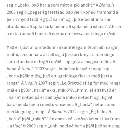
segir: „þekki það harla sem mitt eigið andlit.“ Á
Bland.is
2006 segir: „þegar ég frétti að það væri komið framhald á
Rannsóknir
þeirri mynd trúði ég því harla“ og „þið eruð allir farnir
utanlands að spila harla neinn að spila hér á íslandi“. Alls er
Máltækni
a.m.k. á annað hundrað dæma um þessa merkingu orðsins.
Orðalyklar og orðafar
Það er ljóst af umræðunni á samfélagsmiðlum að margir
málnotendur hafa áttað sig á þessari breyttu merkingu
Orðhlutafræði
sem stundum er lögð í orðið – og gera athugasemdir við
hana. Á
Hugi.is
2003 segir: „hehe harla þýðir mjög“ og
Samtímasetningafræði
„harla þýðir mjög, það eru greinlega flestir með þetta
rangt“. Á
Hugi.is
2007 segir: „Leiðréttið ef ég fer með rangt
Söguleg setningafræði
mál en þýðir „harla“ ekki „mikið“?, „hmm, ef eitthvað er
„harla“ notað þá er það býsna mikið notað!“ og „Ég vil
bara benda þér á í mestu vinsemd að „harla“ hefur sömu
Hljóð og hljóðkerfi
merkingu og „mjög“. Á
Bland.is
2012 segir: „Ég held að
„harla“ þýði „mikið“.“ En andstæð skoðun kemur líka fram
Staða íslenskunnar
– á
Hugi.is
2003 segir: „uhh, held að harla þýði það sama og