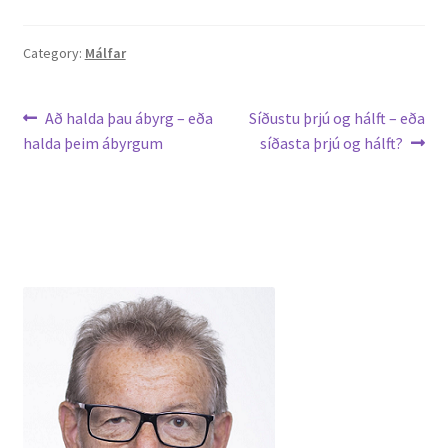
English
Category:
Málfar
Administration
Leiðarkerfi
Previous
Next
Að halda þau ábyrg – eða
Síðustu þrjú og hálft – eða
post:
post:
halda þeim ábyrgum
síðasta þrjú og hálft?
færslu
CV
Publications
Research
Teaching