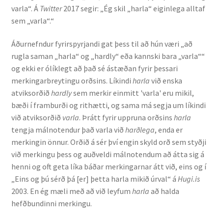
varla“. Á
Twitter
2017 segir: „Ég skil „harla“ eiginlega alltaf
Ritverk og erindi
sem „varla“.“
Bækur
Áðurnefndur fyrirspyrjandi gat þess til að hún væri „að
rugla saman „harla“ og „hardly“ eða kannski bara „varla““
Önnur ritverk
og ekki er ólíklegt að það sé ástæðan fyrir þessari
merkingarbreytingu orðsins. Líkindi
harla
við enska
Ritrýndar greinar
atviksorðið
hardly
sem merkir einmitt 'varla' eru mikil,
bæði í framburði og rithætti, og sama má segja um líkindi
Óritrýnt fræðilegt efni
við atviksorðið
varla
. Þrátt fyrir uppruna orðsins
harla
tengja málnotendur það varla við
harðlega
, enda er
Málfarspistlar
merkingin önnur. Orðið á sér því engin skyld orð sem styðji
við merkingu þess og auðveldi málnotendum að átta sig á
henni og oft geta líka báðar merkingarnar átt við, eins og í
Fræðilegir fyrirlestrar
„Eins og þú sérð þá [er] þetta harla mikið úrval“ á
Hugi.is
2003. En ég mæli með að við leyfum
harla
að halda
Ýmis erindi
hefðbundinni merkingu.
Blaðaefni