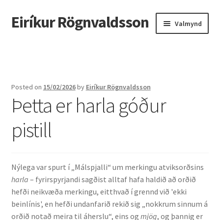
Eiríkur Rögnvaldsson
Fara
Hoppa
Valmynd
beint
yfir
í
í
Heim
leiðarkerfi
efni
Um mig
Posted on
15/02/2026
by
Eiríkur Rögnvaldsson
Þetta er harla góður
Ætt
pistill
Líf og starf
Myndir
Nýlega var spurt í „Málspjalli“ um merkingu atviksorðsins
Kennsla
harla
– fyrirspyrjandi sagðist alltaf hafa haldið að orðið
hefði neikvæða merkingu, eitthvað í grennd við 'ekki
Kennd námskeið
beinlínis', en hefði undanfarið rekið sig „nokkrum sinnum á
orðið notað meira til áherslu“, eins og
mjög
, og þannig er