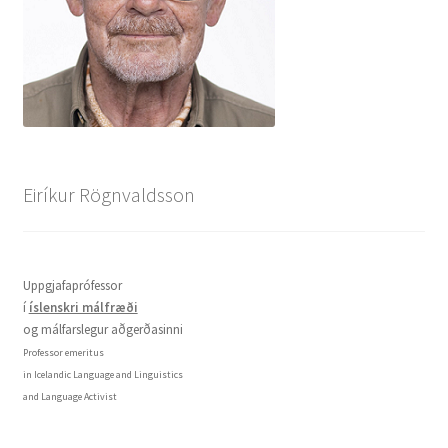
Eiríkur Rögnvaldsson
Uppgjafaprófessor
í
íslenskri málfræði
og málfarslegur aðgerðasinni
Professor emeritus
in Icelandic Language and Linguistics
and Language Activist