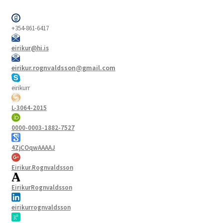
+354-861-6417
eirikur@hi.is
eirikur.rognvaldsson@gmail.com
eirikurr
L-3064-2015
0000-0003-1882-7527
4ZjCOqwAAAAJ
Eirikur.Rognvaldsson
EirikurRognvaldsson
eirikurrognvaldsson