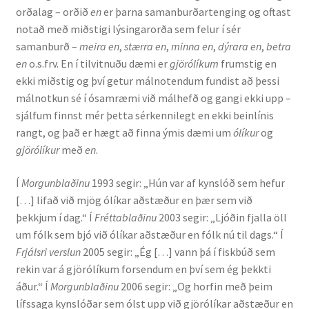
orðalag – orðið
en
er þarna samanburðartenging og oftast
Kennsluefni
notað með miðstigi lýsingarorða sem felur í sér
samanburð –
meira en
,
stærra en
,
minna en
,
dýrara en
,
betra
Yfirlit um kennslu
en
o.s.frv. En í tilvitnuðu dæmi er
gjörólíkum
frumstig en
ekki miðstig og því getur málnotendum fundist að þessi
Stjórnun
málnotkun sé í ósamræmi við málhefð og gangi ekki upp –
sjálfum finnst mér þetta sérkennilegt en ekki beinlínis
Innan Háskólans
rangt, og það er hægt að finna ýmis dæmi um
ólíkur
og
gjörólíkur
með
en
.
Samstarfsverkefni
Í
Morgunblaðinu
1993 segir: „Hún var af kynslóð sem hefur
Styrkir og verðlaun
[…] lifað við mjög ólíkar aðstæður en þær sem við
þekkjum í dag.“ Í
Fréttablaðinu
2003 segir: „Ljóðin fjalla öll
Utan Háskólans
um fólk sem bjó við ólíkar aðstæður en fólk nú til dags.“ Í
Frjálsri verslun
2005 segir: „Ég […] vann þá í fiskbúð sem
Verkefnisstjórn
rekin var á gjörólíkum forsendum en því sem ég þekkti
áður.“ Í
Morgunblaðinu
2006 segir: „Og horfin með þeim
lífssaga kynslóðar sem ólst upp við gjörólíkar aðstæður en
Þjónusta