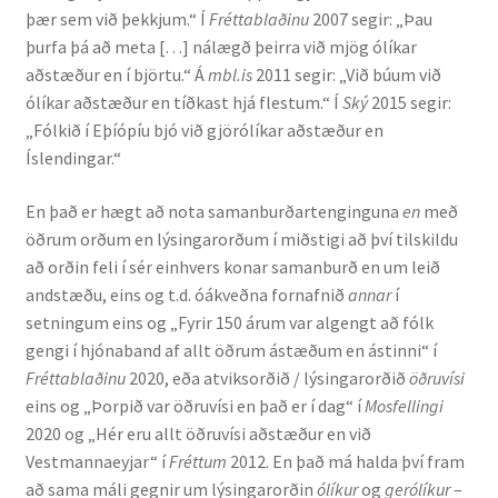
þær sem við þekkjum.“ Í
Fréttablaðinu
2007 segir: „Þau
þurfa þá að meta […] nálægð þeirra við mjög ólíkar
Rannsóknir
aðstæður en í björtu.“ Á
mbl.is
2011 segir: „Við búum við
ólíkar aðstæður en tíðkast hjá flestum.“ Í
Ský
2015 segir:
Máltækni
„Fólkið í Eþíópíu bjó við gjörólíkar aðstæður en
Íslendingar.“
Orðalyklar og orðafar
En það er hægt að nota samanburðartenginguna
en
með
Orðhlutafræði
öðrum orðum en lýsingarorðum í miðstigi að því tilskildu
að orðin feli í sér einhvers konar samanburð en um leið
Samtímasetningafræði
andstæðu, eins og t.d. óákveðna fornafnið
annar
í
setningum eins og „Fyrir 150 árum var algengt að fólk
Söguleg setningafræði
gengi í hjónaband af allt öðrum ástæðum en ástinni“ í
Fréttablaðinu
2020, eða atviksorðið / lýsingarorðið
öðruvísi
eins og „Þorpið var öðruvísi en það er í dag“ í
Mosfellingi
Hljóð og hljóðkerfi
2020 og „Hér eru allt öðruvísi aðstæður en við
Vestmannaeyjar“ í
Fréttum
2012. En það má halda því fram
Staða íslenskunnar
að sama máli gegnir um lýsingarorðin
ólíkur
og
gerólíkur
–