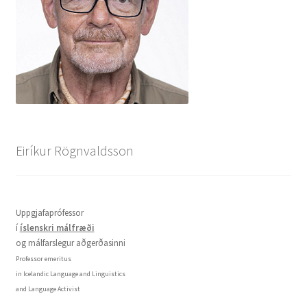
Eiríkur Rögnvaldsson
Uppgjafaprófessor
í
íslenskri málfræði
og málfarslegur aðgerðasinni
Professor emeritus
in Icelandic Language and Linguistics
and Language Activist