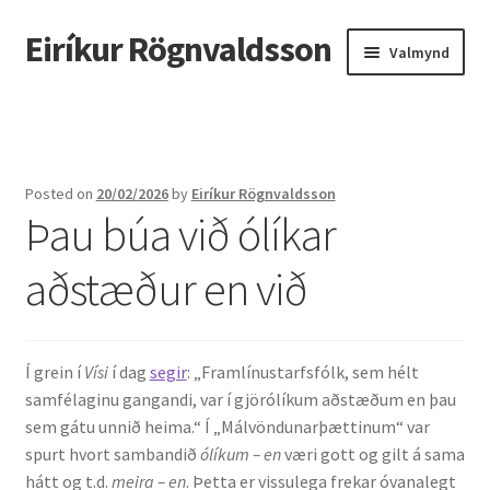
Eiríkur Rögnvaldsson
Fara
Hoppa
Valmynd
beint
yfir
í
í
Heim
leiðarkerfi
efni
Um mig
Posted on
20/02/2026
by
Eiríkur Rögnvaldsson
Þau búa við ólíkar
Ætt
aðstæður en við
Líf og starf
Myndir
Í grein í
Vísi
í dag
segir
: „Framlínustarfsfólk, sem hélt
Kennsla
samfélaginu gangandi, var í gjörólíkum aðstæðum en þau
sem gátu unnið heima.“ Í „Málvöndunarþættinum“ var
Kennd námskeið
spurt hvort sambandið
ólíkum – en
væri gott og gilt á sama
hátt og t.d.
meira – en
. Þetta er vissulega frekar óvanalegt