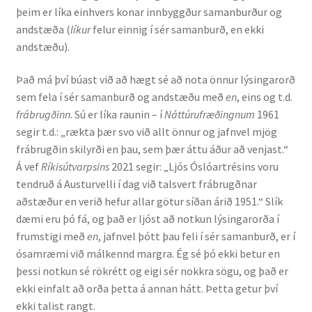
þeim er líka einhvers konar innbyggður samanburður og
Ritverk og erindi
andstæða (
líkur
felur einnig í sér samanburð, en ekki
andstæðu).
Bækur
Það má því búast við að hægt sé að nota önnur lýsingarorð
Önnur ritverk
sem fela í sér samanburð og andstæðu með
en
, eins og t.d.
frábrugðinn
. Sú er líka raunin – í
Náttúrufræðingnum
1961
Ritrýndar greinar
segir t.d.: „rækta þær svo við allt önnur og jafnvel mjög
frábrugðin skilyrði en þau, sem þær áttu áður að venjast.“
Óritrýnt fræðilegt efni
Á vef
Ríkisútvarpsins
2021 segir: „Ljós Óslóartrésins voru
tendruð á Austurvelli í dag við talsvert frábrugðnar
Málfarspistlar
aðstæður en verið hefur allar götur síðan árið 1951.“ Slík
dæmi eru þó fá, og það er ljóst að notkun lýsingarorða í
frumstigi með
en
, jafnvel þótt þau feli í sér samanburð, er í
Fræðilegir fyrirlestrar
ósamræmi við málkennd margra. Ég sé þó ekki betur en
þessi notkun sé rökrétt og eigi sér nokkra sögu, og það er
Ýmis erindi
ekki einfalt að orða þetta á annan hátt. Þetta getur því
ekki talist rangt.
Blaðaefni