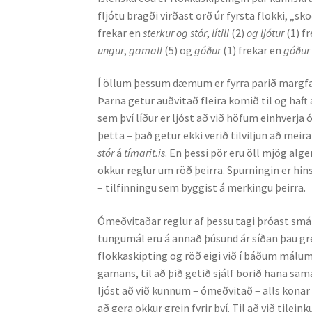
fljótu bragði virðast orð úr fyrsta flokki, „
frekar en
sterkur og stór
,
lítill
(2)
og ljótur
(1) f
ungur
,
gamall
(5) og
góður
(1) frekar en
góður
Í öllum þessum dæmum er fyrra parið margfa
Þarna getur auðvitað fleira komið til og haft
sem því líður er ljóst að við höfum einhverja 
þetta – það getur ekki verið tilviljun að meir
stór
á
tímarit.is
. En þessi pör eru öll mjög alg
okkur reglur um röð þeirra. Spurningin er hins
– tilfinningu sem byggist á merkingu þeirra.
Ómeðvitaðar reglur af þessu tagi þróast smá
tungumál eru á annað þúsund ár síðan þau gr
flokkaskipting og röð eigi við í báðum málum.
gamans, til að þið getið sjálf borið hana sam
ljóst að við kunnum – ómeðvitað – alls kona
að gera okkur grein fyrir því. Til að við tile