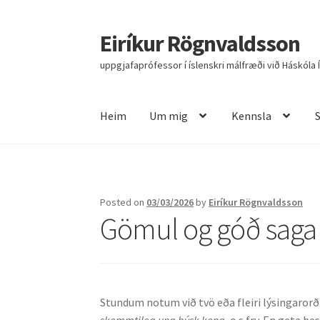
Eiríkur Rögnvaldsson
Fara
Hoppa
beint
yfir
uppgjafaprófessor í íslenskri málfræði við Háskóla 
í
í
leiðarkerfi
efni
Heim
Um mig
Kennsla
Heim
Um mig
Kennsla
Stjórnun
Rannsóknir
R
Posted on
03/03/2026
by
Eiríkur Rögnvaldsson
Gömul og góð saga
Stundum notum við tvö eða fleiri lýsingarorð
skemmtileg ung þýsk kona
, o.s.frv. En geta þ