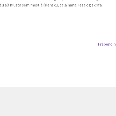
 að hlusta sem mest á íslensku, tala hana, lesa og skrifa.
Next
Frábendin
post: