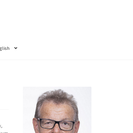
glish
k
,
skum