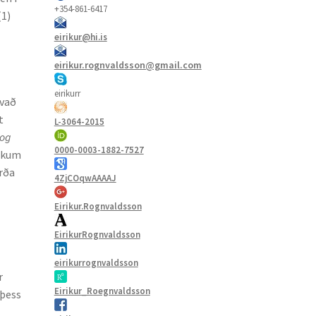
+354-861-6417
(1)
eirikur@hi.is
eirikur.rognvaldsson@gmail.com
eirikurr
Hvað
t
L-3064-2015
 og
0000-0003-1882-7527
inkum
orða
4ZjCOqwAAAAJ
Eirikur.Rognvaldsson
EirikurRognvaldsson
eirikurrognvaldsson
r
Eirikur_Roegnvaldsson
 þess