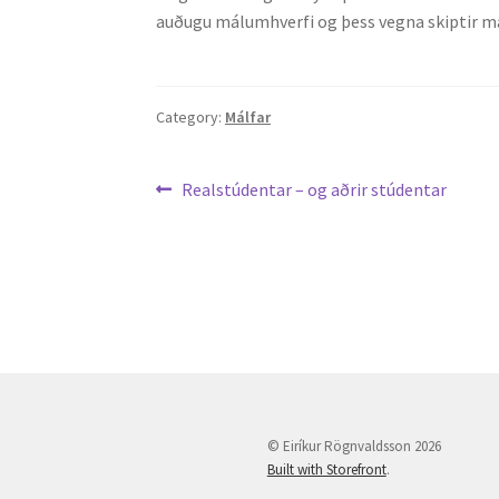
auðugu málumhverfi og þess vegna skiptir máli
Category:
Málfar
Leiðarkerfi
Previous
Realstúdentar – og aðrir stúdentar
post:
færslu
© Eiríkur Rögnvaldsson 2026
Built with Storefront
.