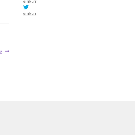
eirikurr
eirikurr
g