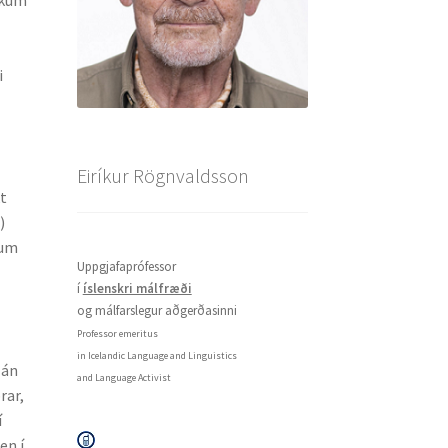
i
Eiríkur Rögnvaldsson
kt
)
num
Uppgjafaprófessor
í
íslenskri málfræði
og málfarslegur aðgerðasinni
Professor emeritus
in Icelandic Language and Linguistics
 án
and Language Activist
rar,
í
en í