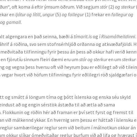
skoðun“, oft koma á eftir ýmsum öðrum. Við segjum
stór
(2)
og sterkur
rekar en
ljótur og lítill
,
ungur
(5)
og fallegur
(1) frekar en
fallegur og
 og gamall
.
lt algengara en það seinna, bæði á
tímarit.is
og í
Risamálheildinni
.
 áhrif á röðina, svo sem stofnsérhljóð orðanna og atkvæðafjöldi. 
ómeðvitaða tilfinningu fyrir þessu án þess að okkur hafi verið kenn
a en fjörutíu sinnum fleiri dæmi eru um
stór og sterkur
en um
sterkur
eng og vegna þess hversu oft við heyrum þau er eðlilegt að við tile
 vegar hvort við höfum tilfinningu fyrir eðlilegri röð sjaldgæfari 
tt og smátt á löngum tíma og þótt íslenska og enska séu skyld
eindust að og engin sérstök ástæða til að ætla að sama
 Flokkunin og röðin hér að framan er því sett fyrst og fremst til
an við málkennd ykkar. En hvernig sem þessu er háttað í íslensku e
r reglur sambærilegar reglur sem við beitum í málnotkun okkar án
inkum okkur slíkar ómeðvitaðar reglur þurfum við að lifa og hrærast í