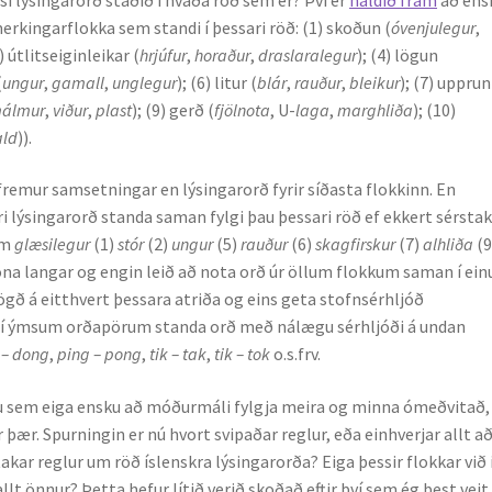
merkingarflokka sem standi í þessari röð: (1) skoðun (
óvenjulegur
,
3) útlitseiginleikar (
hrjúfur
,
horaður
,
draslaralegur
); (4) lögun
(
ungur
,
gamall
,
unglegur
); (6) litur (
blár
,
rauður
,
bleikur
); (7) upprun
álmur
,
viður
,
plast
); (9) gerð (
fjölnota
, U-
laga
,
marghliða
); (10)
ald
)).
 fremur samsetningar en lýsingarorð fyrir síðasta flokkinn. En
i lýsingarorð standa saman fylgi þau þessari röð ef ekkert sérsta
um
glæsilegur
(1)
stór
(2)
ungur
(5)
rauður
(6)
skagfirskur
(7)
alhliða
(9
vona langar og engin leið að nota orð úr öllum flokkum saman í ei
lögð á eitthvert þessara atriða og eins geta stofnsérhljóð
í ýmsum orðapörum standa orð með nálægu sérhljóði á undan
 – dong
,
ping – pong
,
tik – tak
,
tik – tok
o.s.frv.
au sem eiga ensku að móðurmáli fylgja meira og minna ómeðvitað,
þær. Spurningin er nú hvort svipaðar reglur, eða einhverjar allt að
takar reglur um röð íslenskra lýsingarorða? Eiga þessir flokkar við 
llt önnur? Þetta hefur lítið verið skoðað eftir því sem ég best veit 