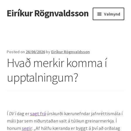
Eiríkur Rögnvaldsson
Fara
Hoppa
Valmynd
beint
yfir
í
í
Heim
leiðarkerfi
efni
Um mig
Posted on
26/06/2026
by
Eiríkur Rögnvaldsson
Hvað merkir komma í
Ætt
upptalningum?
Líf og starf
Myndir
Kennsla
Í
DV
í dag er
sagt frá
úrskurði kærunefndar jafnréttismála í
máli þar sem niðurstaðan valt á túlkun greinarmerkja. Í
Kennd námskeið
honum
segir
: „Af hálfu kæranda er byggt á því að orðalag