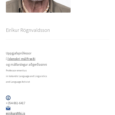
Eiríkur Rögnvaldsson
Uppgjafaprófessor
í
íslenskri málfræði
og málfarslegur aðgerðasinni
Professor emeritus
in Icelandic Language and Linguistics
and Language Activist
+354-861-6417
eirikur@hi.is