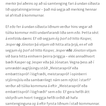
merkir því aðeins
og
að sú samtenging fari á undan síðasta
Ritverk og erindi
lið upptalningarinnar – það má segja að merking hennar
sé afrituð á kommurnar.
Bækur
Ef
eða
fer á undan síðasta liðnum verður hins vegar að
Önnur ritverk
túlka kommur milli undanfarandi liða sem
eða
. Þetta sést
á einföldu dæmi. Ef við segjum
ég þarf að hitta Kasper,
Ritrýndar greinar
Jesper
og
Jónatan
þá viljum við hitta alla þrjá, en ef við
segjum
ég þarf að hitta Kasper, Jesper
eða
Jónatan
viljum
Óritrýnt fræðilegt efni
við bara hitta einhvern þeirra þriggja – ekki annaðhvort
bæði Kasper og Jesper eða þá Jónatan. Vegna þess að í
umræddri auglýsingu stóð „Meistarapróf eða
Málfarspistlar
embættispróf í lögfræði, meistarapróf í opinberri
stjórnsýslu eða sambærilegt nám sem nýtist í starfi“
Fræðilegir fyrirlestrar
verður að túlka kommuna á eftir „Meistarapróf eða
embættispróf í lögfræði“ sem
eða
. Ef gera hefði átt
Ýmis erindi
skilyrði um hvort tveggja hefði orðið að hafa
samtenginguna
og
á eftir fyrsta liðnum í stað kommunnar.
Blaðaefni