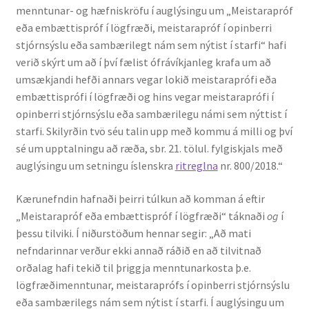
menntunar- og hæfniskröfu í auglýsingu um „Meistarapróf
Kennsluefni
eða embættispróf í lögfræði, meistarapróf í opinberri
stjórnsýslu eða sambærilegt nám sem nýtist í starfi“ hafi
Yfirlit um kennslu
verið skýrt um að í því fælist ófrávíkjanleg krafa um að
umsækjandi hefði annars vegar lokið meistaraprófi eða
Stjórnun
embættisprófi í lögfræði og hins vegar meistaraprófi í
opinberri stjórnsýslu eða sambærilegu námi sem nýttist í
Innan Háskólans
starfi. Skilyrðin tvö séu talin upp með kommu á milli og því
sé um upptalningu að ræða, sbr. 21. tölul. fylgiskjals með
Samstarfsverkefni
auglýsingu um setningu íslenskra
ritreglna
nr. 800/2018.“
Styrkir og verðlaun
Kærunefndin hafnaði þeirri túlkun að komman á eftir
„Meistarapróf eða embættispróf í lögfræði“ táknaði
og
í
Utan Háskólans
þessu tilviki. Í niðurstöðum hennar segir: „Að mati
nefndarinnar verður ekki annað ráðið en að tilvitnað
orðalag hafi tekið til þriggja menntunarkosta þ.e.
Verkefnisstjórn
lögfræðimenntunar, meistaraprófs í opinberri stjórnsýslu
eða sambærilegs nám sem nýtist í starfi. Í auglýsingu um
Þjónusta