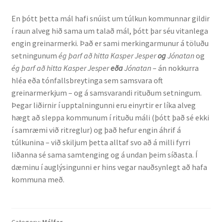
En þótt þetta mál hafi snúist um túlkun kommunnar gildir
English
í raun alveg hið sama um talað mál, þótt þar séu vitanlega
engin greinarmerki. Það er sami merkingarmunur á töluðu
Administration
setningunum
ég þarf að hitta Kasper Jesper
og
Jónatan
og
ég þarf að hitta Kasper Jesper
eða
Jónatan
– án nokkurra
CV
hléa eða tónfallsbreytinga sem samsvara oft
greinarmerkjum – og á samsvarandi rituðum setningum.
Publications
Þegar liðirnir í upptalningunni eru einyrtir er líka alveg
hægt að sleppa kommunum í rituðu máli (þótt það sé ekki
í samræmi við ritreglur) og það hefur engin áhrif á
Research
túlkunina – við skiljum þetta alltaf svo að á milli fyrri
liðanna sé sama samtenging og á undan þeim síðasta. Í
Teaching
dæminu í auglýsingunni er hins vegar nauðsynlegt að hafa
kommuna með.
Category:
Málfar