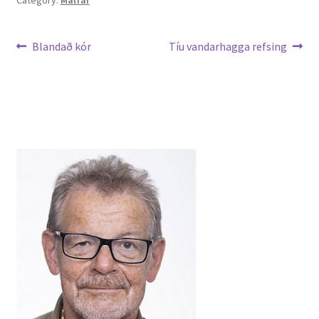
Leiðarkerfi
Previous
Next
Blandað kór
Tíu vandarhagga refsing
post:
post:
færslu