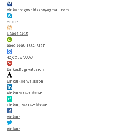
eirikur.rognvaldsson@gmail.com
eirikurr
L-3064-2015
0000-0003-1882-7527
4ZjCOqwAAAAJ
Eirikur.Rognvaldsson
EirikurRognvaldsson
eirikurrognvaldsson
Eirikur_Roegnvaldsson
eirikurr
eirikurr