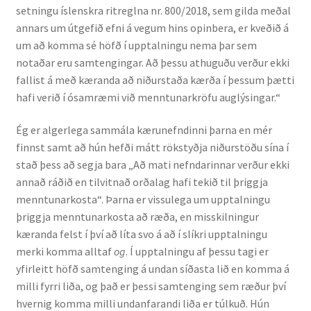
setningu íslenskra ritreglna nr. 800/2018, sem gilda meðal
annars um útgefið efni á vegum hins opinbera, er kveðið á
Rannsóknir
um að komma sé höfð í upptalningu nema þar sem
notaðar eru samtengingar. Að þessu athuguðu verður ekki
Máltækni
fallist á með kæranda að niðurstaða kærða í þessum þætti
hafi verið í ósamræmi við menntunarkröfu auglýsingar.“
Orðalyklar og orðafar
Ég er algerlega sammála kærunefndinni þarna en mér
Orðhlutafræði
finnst samt að hún hefði mátt rökstyðja niðurstöðu sína í
stað þess að segja bara „Að mati nefndarinnar verður ekki
Samtímasetningafræði
annað ráðið en tilvitnað orðalag hafi tekið til þriggja
menntunarkosta“. Þarna er vissulega um upptalningu
Söguleg setningafræði
þriggja menntunarkosta að ræða, en misskilningur
kæranda felst í því að líta svo á að í slíkri upptalningu
merki komma alltaf
og
. Í upptalningu af þessu tagi er
Hljóð og hljóðkerfi
yfirleitt höfð samtenging á undan síðasta lið en komma á
milli fyrri liða, og það er þessi samtenging sem ræður því
Staða íslenskunnar
hvernig komma milli undanfarandi liða er túlkuð. Hún