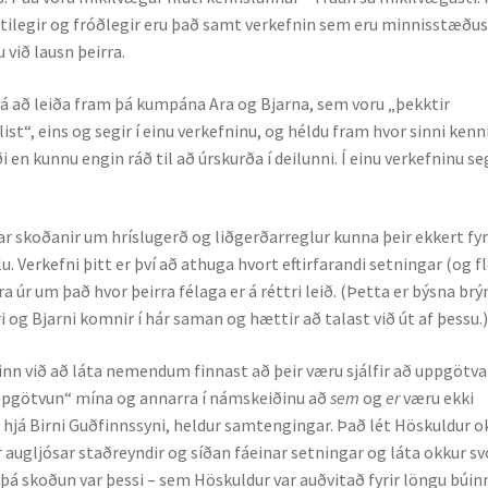
ilegir og fróð­legir eru það samt verk­efnin sem eru minnisstæðus
við lausn þeirra.
 á að leiða fram þá kumpána Ara og Bjarna, sem voru „þekktir
st“, eins og segir í einu verk­efninu, og héldu fram hvor sinni ken
i en kunnu engin ráð til að úrskurða í deilunni. Í einu verkefninu se
r skoðanir um hríslugerð og lið­gerðar­reglur kunna þeir ekkert fyr
 Verk­efni þitt er því að athuga hvort eftirfarandi setningar (og fl
ra úr um það hvor þeirra félaga er á réttri leið. (Þetta er býsna brý
i og Bjarni komnir í hár saman og hættir að talast við út af þessu.
nn við að láta nemendum finnast að þeir væru sjálfir að uppgötva
uppgötvun“ mína og annarra í námskeiðinu að
sem
og
er
væru ekki
t hjá Birni Guðfinnssyni, heldur samtengingar. Það lét Höskuldur o
augljósar staðreyndir og síðan fá­einar setn­ingar og láta okkur sv
þá skoðun var þessi – sem Hös­kuldur var auðvitað fyrir löngu búin