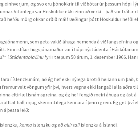
 ég einhverjum, og svo eru þónokkrir til við­bótar úr þess­um hópi í 
ar. Vitanlega var Hösk­uldur ekki einn að verki – það var frábær
vitað hefðu mörg okk­ar orðið málfræðingar þótt Höskuldur hefði e
hugsjónamenn, sem geta vakið áhuga nem­enda á viðfangsefninu o
tt. Einn slíkur hug­sjónamaður var í hópi nýstúdenta í Háskólanu
u?“ í
Stúdentablaðinu
fyrir tæpum 50 árum, 1. desember 1966. Han
ð fara í íslenzkunám, að ég hef ekki nýlega brotið heilann um það,
h
 fremur velt vöngum yfir því, hvers vegna ekki langaði alla aðra ti
minna eftirlætisnámsgreina, og ég hef fengið meiri áhuga og ást á
 alltaf haft mjög skemmti­lega kennara í þeirri grein. Ég get því e
n á þessa leið:
 íslenzku,
kenna
íslenzku og að
allir tali
íslenzku á Íslandi.