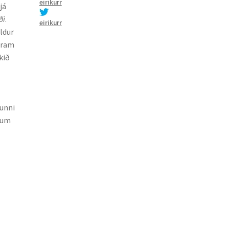
eirikurr
já
ði
.
eirikurr
uldur
fram
kið
kunni
ð­um