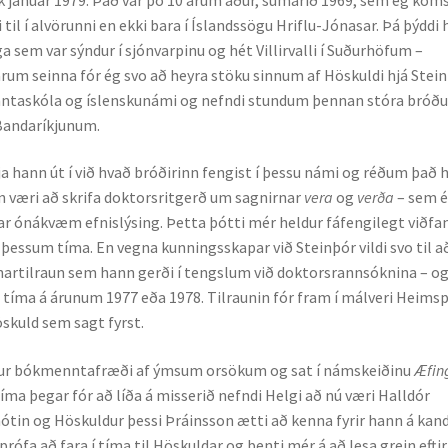
il í alvör­unni en ekki bara í Íslandssögu Hriflu-Jónasar. Þá þýddi
sem var sýndur í sjón­varp­inu og hét Villir­valli í Suðurhöfum –
um seinna fór ég svo að heyra stöku sinnum af Hös­kuldi hjá Stein­
ntaskóla og íslensku­námi og nefndi stundum þennan stóra bróðu
anda­ríkj­un­um.
a hann út í við hvað bróðirinn fengist í þessu námi og réðum það 
væri að skrifa doktors­rit­gerð um sagnirnar
vera
og
verða
– sem 
kar ónákvæm efnislýsing. Þetta þótti mér heldur fáfengilegt við­fa
þessum tíma. En vegna kunnings­skap­ar við Stein­þór vildi svo til a
­unar­til­raun sem hann gerði í tengslum við doktorsrannsóknina – o
vern tíma á árunum 1977 eða 1978. Tilraunin fór fram í mál­veri Heims
Höskuld sem sagt fyrst.
rfur bókmenntafræði af ýmsum orsökum og sat í nám­skeiðinu
Æfing
ma þegar fór að líða á misserið nefndi Helgi að nú væri Halldór
mótin og Höskuldur þessi Þráinsson ætti að kenna fyrir hann á kand
ð prófa að fara í tíma til Höskuldar og benti mér á að lesa grein eftir