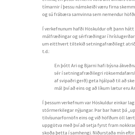
tímarnir í þessu námskeiði væru firna skemmt
og sú frábæra samvinna sem nem­endur höfðu 
Í verkefnunum hafði Höskuldur oft þann hátt
málfræðingar og sérfræðingar í hríslugerðarli
um eitthvert tiltekið setn­inga­fræðilegt atrið
t.d.:
En þótt Ari og Bjarni hafi býsna ákveðna
sér í setningafræðilegri röksemdafærslu.
af svipaðri gerð) geta hjálpað til að ske
mál því að eins og að líkum lætur eru Ar
Í þessum verkefnum var Höskuldur einkar lagi
stórmerkilegar nýjungar. Þar bar hæst þá „
tilvísunarfornöfn eins og við höfð­um öll lær
upp­götva með því að setja fyrst fram nokkrar 
skoða þetta í samhengi. Niðurstaða mín eftir 