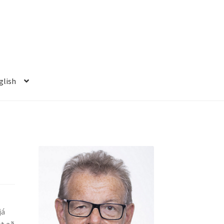
glish
já
st að