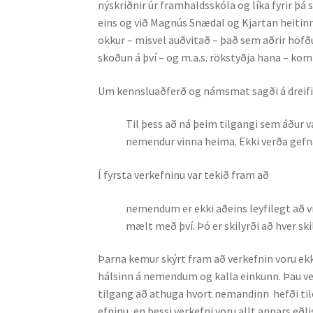
nýskriðnir úr framhaldsskóla og líka fyrir þá
eins og við Magnús Snædal og Kjart­an heitin
okkur – mis­vel auðvitað – það sem aðrir höfð
skoðun á því – og m.a.s. rökstyðja hana – kom 
Um kennsluaðferð og námsmat sagði á dreifibl
Til þess að ná þeim tilgangi sem áður v
nemendur vinna heima. Ekki verða gefnar 
Í fyrsta verkefninu var tekið fram að
nemendum er ekki aðeins leyfilegt að vi
mælt með því. Þó er skilyrði að hver skil
Þarna kemur skýrt fram að verkefnin voru ekk
hálsinn á nemendum og kalla einkunn. Þau ve
tilgang að athuga hvort nem­andinn hefði til
efn­inu, en þessi verkefni voru allt annars eð