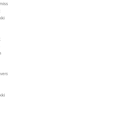
ýmiss
t
kki
g
m
n
vers
l
kki