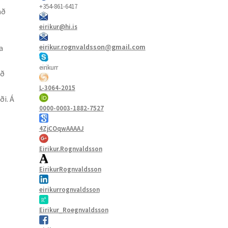
+354-861-6417
að
eirikur@hi.is
eirikur.rognvaldsson@gmail.com
a
eirikurr
að
L-3064-2015
ði. Á
0000-0003-1882-7527
4ZjCOqwAAAAJ
Eirikur.Rognvaldsson
EirikurRognvaldsson
eirikurrognvaldsson
Eirikur_Roegnvaldsson