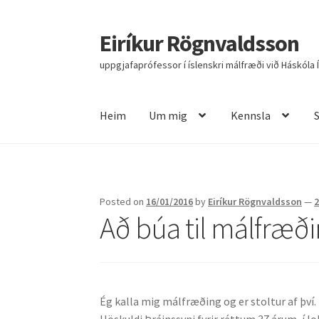
Eiríkur Rögnvaldsson
Fara
Hoppa
beint
yfir
uppgjafaprófessor í íslenskri málfræði við Háskóla 
í
í
leiðarkerfi
efni
Heim
Um mig
Kennsla
Heim
Um mig
Kennsla
Stjórnun
Rannsóknir
R
Posted on
16/01/2016
by
Eiríkur Rögnvaldsson
—
Að búa til málfræð
Ég kalla mig málfræðing og er stoltur af því.
Höskuldi Þráinssyni fyrir réttum 37 árum, í l