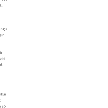
t,
ningu
gir
ir
eiri
nt
)
kkur
o
n að