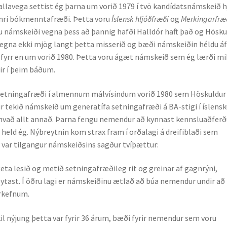
lavega settist ég þarna um vorið 1979 í tvö kandídatsnám­skeið h
nnri bók­mennta­fræði. Þetta voru
Íslensk hljóðfræði
og
Merkingarfræ
oru námskeiði vegna þess að þannig hafði Halldór haft það og Hös­k
vegna ekki mjög langt þetta miss­erið og bæði námskeiðin héldu á
 fyrr en um vorið 1980. Þetta voru ágæt námskeið sem ég lærði mi
ðir í þeim báðum.
í setningafræði í almennum málvísindum vorið 1980 sem Höskuldur
 tekið nám­skeið um generatífa setningafræði á BA-stigi í íslens
tthvað allt annað. Þarna fengu nemendur að kynnast kennslu­að­fer
 held ég. Nýbreytnin kom strax fram í orða­lagi á dreifiblaði sem
var til­gang­ur nám­skeiðs­ins sagður tvíþættur:
geta lesið og metið setningafræðileg rit og greinar af gagnrýni,
eytast. Í öðru lagi er námskeiðinu ætlað að búa nemendur undir að
erkefnum.
kil nýjung þetta var fyrir 36 árum, bæði fyrir nemendur sem voru