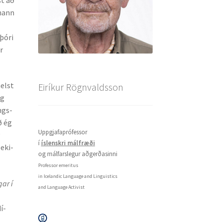
 hann
þóri
r
helst
Eiríkur Rögnvaldsson
ég
ngs­
ð ég
Uppgjafaprófessor
g
í
íslenskri málfræði
peki­
og málfarslegur aðgerðasinni
Professor emeritus
in Icelandic Language and Linguistics
ar í
and Language Activist
í­