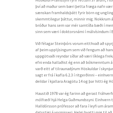
því að maður sem bæri þetta fræga nafn væri t
sænskan framhaldsþátt fyrir börn og ung­linga 
skemmti­legur þáttur, minnir mig. Nokkrum ár
bróður hans sem var mér samtíða bæði í men
sinn sem væri í doktorsnámi í málvís­ind­um í B
Við félagar Steinþórs vorum eitthvað að spyrj
af þeim upplýsingum sem við fengum að hann 
uppgötvaði reyndar síðar að væri líklega fre
efni enda hall­aðist ég enn að bók­mennt­um á 
varð eitt af til­rauna­dýrum Höskuldar í skynj
sagt er frá í kafla 6.2.3 í ritgerðinni – ein­h
deildar í kjallar­a Aragötu 14 og þar hitti ég 
Haustið 1978 var ég farinn að gerast fráhve
málfræði
hjá Helga Guðmundssyni. Einhvern tí
Halldórsson próf­essor að fara í leyfi um ára
dats­stigi á vor­misseri. Helgi hvatti mig til a