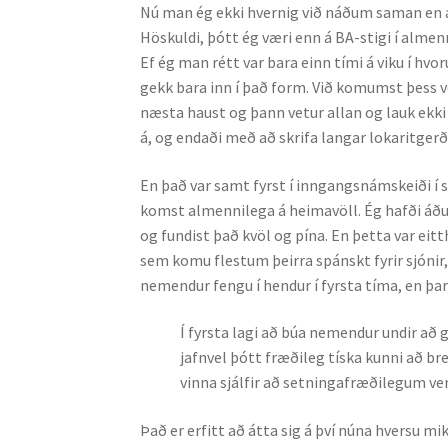
Nú man ég ekki hvernig við náðum saman en al
Höskuldi, þótt ég væri enn á BA-stigi í alme
Ef ég man rétt var bara einn tími á viku í hv
gekk bara inn í það form. Við komumst þess 
næsta haust og þann vetur allan og lauk ekki
á, og end­aði með að skrifa langar lokaritger
En það var samt fyrst í inngangsnámskeiði 
komst almennilega á heimavöll. Ég hafði áður
og fundist það kvöl og pína. En þetta var ei
sem komu flestum þeirra spánskt fyrir sjónir,
nemendur fengu í hendur í fyrsta tíma, en þar 
Í fyrsta lagi að búa nemendur undir að 
jafnvel þótt fræðileg tíska kunni að br
vinna sjálfir að setningafræði­legum v
Það er erfitt að átta sig á því núna hversu mi