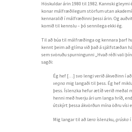
Hösk­uld­ar ár­in 1980 til 1982. Kannski gleymi
konar málfræðilegum störfum utan akademíunn
kennaralið í málfræðinni þessi árin. Og auð­
komið til kennslu – þó senni­lega ekki ég.
Til að búa til málfræðinga og kennara þarf 
kennt þeim að glíma við það á sjálfstæðan há
sem svöruðu spurningunni „Hvað réði vali þín
sagði:
Ég hef […] svo lengi verið ákveðinn í a
vegna
mig langaði til þess. Ég hef miklu
þess. Ís­lenzka hefur ætíð verið meðal 
henni með hverju ári um langa hríð, enda
útskýrt þessa ákvörðun mína öðru vísi e
Mig langar til að
læra
íslenzku,
grúska
í