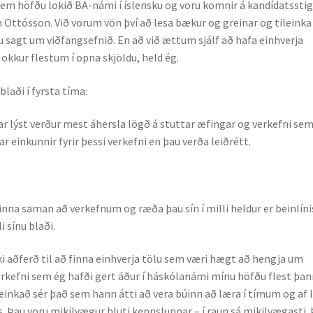
 sem höfðu lokið BA-námi í íslensku og voru komnir á kandídatsstig
n Ottósson. Við vorum vön því að lesa bækur og greinar og tileinka
u sagt um viðfangsefnið. En að við ætt­um sjálf að hafa einhverja
okkur flest­um í opna skjöldu, held ég.
aði í fyrsta tíma:
ar lýst verður mest áhersla lögð á stuttar æfingar og verkefni se
ein­kunnir fyrir þessi verkefni en þau verða leiðrétt.
nna saman að verkefnum og ræða þau sín í milli heldur er beinlíni
i sínu blaði.
i aðferð til að finna einhverja tölu sem væri hægt að hengja um
rkefni sem ég hafði gert áður í há­skólanámi mínu höfðu flest þa
einkað sér það sem hann átti að vera búinn að læra í tímum og af 
lis. Þau voru mikilvægur hluti kennslunnar – í raun sá mikilvægasti.