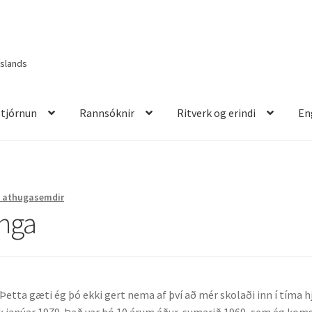
Íslands
Stjórnun
Rannsóknir
Ritverk og erindi
En
itverk og erindi
English
2 athugasemdir
inga
 Þetta gæti ég þó ekki gert nema af því að mér skolaði inn í tíma h
ok janúar 1979. Það var þó 10 árum áður, sumarið 1969, sem ég kom