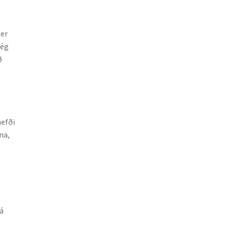
 er
 ég
ð
hefði
na,
 á
a