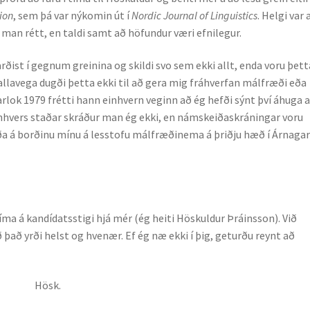
ion
, sem þá var ný­komin út í
Nordic Journal of Linguistics
. Helgi var 
ég man rétt, en taldi samt að höfundur væri efnilegur.
rðist í gegnum greinina og skildi svo sem ekki allt, enda voru þett
 allavega dugði þetta ekki til að gera mig fráhverfan málfræði eða
arlok 1979 frétti hann einhvern veginn að ég hefði sýnt því áhuga 
nhvers staðar skráður man ég ekki, en námskeiðaskráningar voru
a á borðinu mínu á lesstofu mál­fræði­nema á þriðju hæð í Árnagar
íma á kandídatsstigi hjá mér (ég heiti Hös­kuldur Þráinsson). Við
að yrði helst og hvenær. Ef ég næ ekki í þig, geturðu reynt að
k.