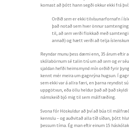
komast að þótt hann segði okkur ekki frá því
Orðið
sem
er ekki tilvísunarfornafn í í
það notað sem hver önnur samtenging; t
til, að
sem
verði flokkað með samtengin
annað) og hætt verði að telja íslensku
Reyndar munu þess dæmi enn, 35 árum eftir að
skólabörnum sé talin trú um að
sem
og
er
séu
sjaldan hefði heimsmynd mín orðið fyrir þyng
kennt mér meira um gagn­rýna hugsun. Í gagnfr
sem ekki var á allra færi, en þarna reyndist sú
uppgötvun, eða öllu heldur það að það skyldi 
námskeið bjó mig til sem mál­fræðing.
Svona fór Höskuldur að því að búa til málfræði
kennslu – og auðvitað alla tíð síðan, þótt hlu
þessum tíma. Ég man eftir einum 15 háskól