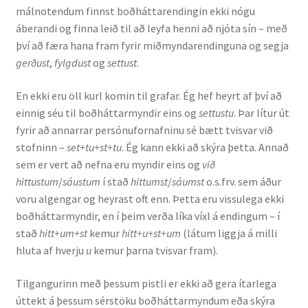
málnotendum finnst boðháttarendingin ekki nógu
áberandi og finna leið til að leyfa henni að njóta sín – með
English
því að færa hana fram fyrir miðmyndarendinguna og segja
gerðust
,
fylgdust
og
settust
.
Administration
En ekki eru öll kurl komin til grafar. Ég hef heyrt af því að
CV
einnig séu til boðháttarmyndir eins og
settustu
. Þar lítur út
fyrir að annarrar persónufornafninu sé bætt tvisvar við
Publications
stofninn –
set+tu+st+tu
. Ég kann ekki að skýra þetta. Annað
sem er vert að nefna eru myndir eins og
við
hittustum
/
sáustum
í stað
hittumst
/
sáumst
o.s.frv. sem áður
Research
voru algengar og heyrast oft enn. Þetta eru vissulega ekki
boðháttarmyndir, en í þeim verða líka víxl á endingum – í
Teaching
stað
hitt+um+st
kemur
hitt+u+st+um
(látum liggja á milli
hluta af hverju
u
kemur þarna tvisvar fram).
Tilgangurinn með þessum pistli er ekki að gera ítarlega
úttekt á þessum sérstöku boðháttarmyndum eða skýra