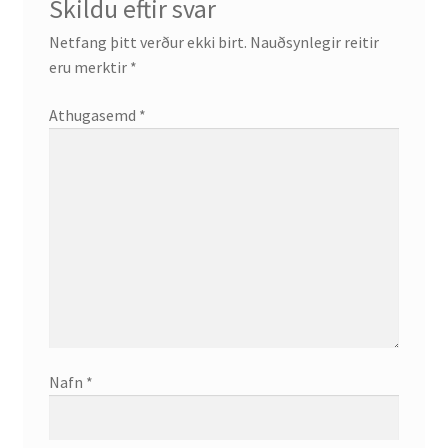
Skildu eftir svar
Netfang þitt verður ekki birt.
Nauðsynlegir reitir
eru merktir
*
Athugasemd
*
Nafn
*