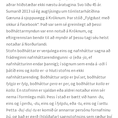
aðrar hliðstæðar ekki næstu áratugina. Svo liðu 45 ár.
Kennsluefni
Sumarið 2013 sá ég auglýsingu um tónlistarhátíðina
Gæruna á sjoppuvegg á Króknum. Þar stóð „Fylgdust með
Yfirlit um kennslu
okkur á Facebook“.
Það var sem sé greinilegt að þessi
boðháttarmyndun var enn notuð á Króknum, og
Stjórnun
eftirgrennslan bendir til að myndir af þessu tagi séu helst
notaðar á Norðurlandi.
Innan Háskólans
Stofn boðháttar er venjulega eins og nafnháttur sagna að
frádreginni nafnháttarendingunni
-a
(eða
-ja
, ef
Samstarfsverkefni
nafnhátturinn endar þannig); í sögnum sem enda á
-aði
í
þátíð eins og
kalla
er
-a
hluti stofns en ekki
Styrkir og verðlaun
nafnháttarending. Boðháttur
setja
er því
set
, boðháttur
fylgja
er
fylg
, boðháttur
gera
er
ger
, og boðháttur
kalla
er
Utan Háskólans
kalla
. En stofninn er sjaldan eða aldrei notaður einn sér
nema í formlegu máli. Þess í stað er bætt við hann
-ðu
,
Verkefnisstjórn
eins og í
gerðu
,
-du
, eins og í
fylgdu
, eða
-tu
, eins og í
settu
.
Þetta
-ðu
/
-du
/
-tu
er komið úr annarrar persónu fornafninu
Þjónusta
þú
, og það er gerð (hljóðafar) sagnstofnsins sem ræður því