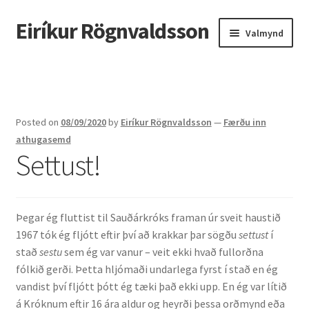
Eiríkur Rögnvaldsson
Fara
Hoppa
Valmynd
beint
yfir
í
í
Heim
leiðarkerfi
efni
Um mig
Posted on
08/09/2020
by
Eiríkur Rögnvaldsson
—
Færðu inn
Ætt
athugasemd
Settust!
Líf og starf
Myndir
Þegar ég fluttist til Sauðárkróks framan úr sveit haustið
1967 tók ég fljótt eftir því að krakkar þar sögðu
settust
í
Kennsla
stað
sestu
sem ég var vanur – veit ekki hvað fullorðna
fólkið gerði. Þetta hljómaði undarlega fyrst í stað en ég
Kennd námskeið
vandist því fljótt þótt ég tæki það ekki upp.
En ég var lítið
á Króknum eftir 16 ára aldur og heyrði þessa orðmynd eða