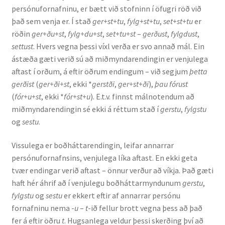
persónufornafninu, er bætt við stofninn í öfugri röð við
Ritverk og erindi
það sem venja er. Í stað
ger+st+tu
,
fylg+st+tu
,
set+st+tu
er
röðin
ger+ðu+st
,
fylg+du+st
,
set+tu+st
–
gerðust
,
fylgdust
,
Bækur
settust
. Hvers vegna þessi víxl verða er svo annað mál. Ein
ástæða gæti verið sú að miðmyndarendingin er venjulega
Önnur ritverk
aftast í orðum, á eftir öðrum endingum – við segjum
þetta
gerðist
(
ger+ði+st
, ekki *
gerstði
,
ger+st+ði
),
þau fórust
Ritrýndar greinar
(
fór+u+st
, ekki *
fór+st+u
). E.t.v. finnst málnotendum að
miðmyndarendingin sé ekki á réttum stað í
gerstu
,
fylgstu
Óritrýnt fræðilegt efni
og
sestu
.
Málfarspistlar
Vissulega er boðháttarendingin, leifar annarrar
persónufornafnsins, venjulega líka aftast. En ekki geta
tvær endingar verið aftast – önnur verður að víkja. Það gæti
Fræðilegir fyrirlestrar
haft hér áhrif að í venjulegu boðháttarmyndunum
gerstu
,
fylgstu
og
sestu
er ekkert eftir af annarrar persónu
Ýmis erindi
fornafninu nema -
u
–
t
-ið fellur brott vegna þess að það
fer á eftir öðru
t
. Hugsanlega veldur þessi skerðing því að
Blaðaefni