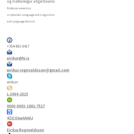
og málfarslegur aðgerðasinni
Professor emeritus
in Icelandic Language and Linguistics
and Language Activist
+354-861-6417
eirikur@hi.is
eirikur.rognvaldsson@gmail.com
eirikurr
L-3064-2015
0000-0003-1882-7527
4ZjCOqwAAAAJ
Eirikur.Rognvaldsson