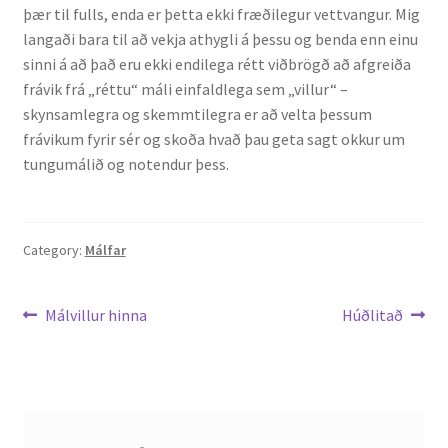
þær til fulls, enda er þetta ekki fræðilegur vettvangur. Mig
langaði bara til að vekja athygli á þessu og benda enn einu
sinni á að það eru ekki endilega rétt viðbrögð að afgreiða
frávik frá „réttu“ máli einfaldlega sem „villur“ –
skynsamlegra og skemmtilegra er að velta þessum
frávikum fyrir sér og skoða hvað þau geta sagt okkur um
tungumálið og notendur þess.
Category:
Málfar
Leiðarkerfi
Previous
Next
Málvillur hinna
Húðlitað
post:
post:
færslu