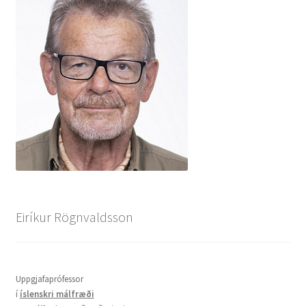
Eiríkur Rögnvaldsson
Uppgjafaprófessor
í
íslenskri málfræði