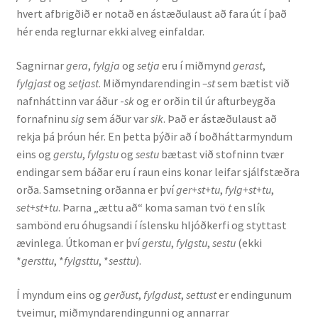
hvert afbrigðið er notað en ástæðulaust að fara út í það
hér enda reglurnar ekki alveg einfaldar.
Rannsóknir
Sagnirnar
gera
,
fylgja
og
setja
eru í miðmynd
gerast
,
Máltækni
fylgjast
og
setjast
. Miðmyndarendingin
–st
sem bætist við
nafnháttinn var áður -
sk
og er orðin til úr afturbeygða
Orðalyklar og orðafar
fornafninu
sig
sem áður var
sik
. Það er ástæðulaust að
rekja þá þróun hér. En þetta þýðir að í boðháttarmyndum
Orðhlutafræði
eins og
gerstu
,
fylgstu
og
sestu
bætast við stofninn tvær
endingar sem báðar eru í raun eins konar leifar sjálfstæðra
Samtímasetningafræði
orða. Samsetning orðanna er því
ger+st+tu
,
fylg+st+tu
,
set+st+tu
. Þarna „ættu að“ koma saman tvö
t
en slík
Söguleg setningafræði
sambönd eru óhugsandi í íslensku hljóðkerfi og styttast
ævinlega. Útkoman er því
gerstu
,
fylgstu
,
sestu
(ekki
Hljóð og hljóðkerfi
*
gersttu
, *
fylgsttu
, *
sesttu
).
Í myndum eins og
gerðust
,
fylgdust
,
settust
er endingunum
Staða íslenskunnar
tveimur, miðmyndarendingunni og annarrar