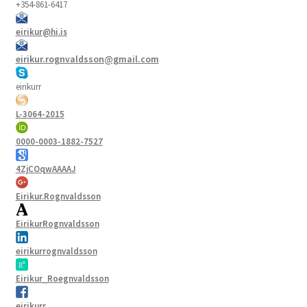
+354-861-6417
eirikur@hi.is
eirikur.rognvaldsson@gmail.com
eirikurr
L-3064-2015
0000-0003-1882-7527
4ZjCOqwAAAAJ
Eirikur.Rognvaldsson
EirikurRognvaldsson
eirikurrognvaldsson
Eirikur_Roegnvaldsson
eirikurr