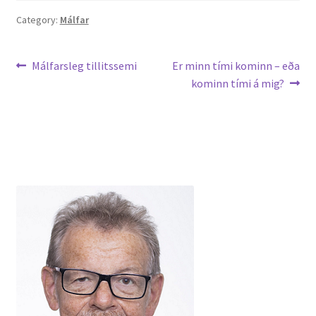
Ritverk og erindi
Category:
Málfar
Bækur
Leiðarkerfi
Previous
Next
Málfarsleg tillitssemi
Er minn tími kominn – eða
post:
post:
kominn tími á mig?
færslu
Önnur ritverk
Ritrýndar greinar
Óritrýnt fræðilegt efni
Málfarspistlar
Fræðilegir fyrirlestrar
Ýmis erindi
Blaðaefni