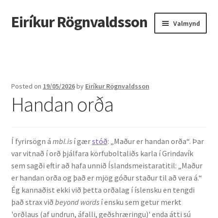
Eiríkur Rögnvaldsson
Fara
Hoppa
Valmynd
beint
yfir
í
í
Heim
leiðarkerfi
efni
Um mig
Posted on
19/05/2026
by
Eiríkur Rögnvaldsson
Handan orða
Ætt
Líf og starf
Í fyrirsögn á
mbl.is
í gær
stóð
: „Maður er handan orða“. Þar
Myndir
var vitnað í orð þjálfara körfuboltaliðs karla í Grindavík
sem sagði eftir að hafa unnið Íslandsmeistaratitil: „Maður
Kennsla
er handan orða og það er mjög góður staður til að vera á.“
Ég kannaðist ekki við þetta orðalag í íslensku en tengdi
Kennd námskeið
það strax við
beyond words
í ensku sem getur merkt
'orðlaus (af undrun, áfalli, geðshræringu)' enda átti sú