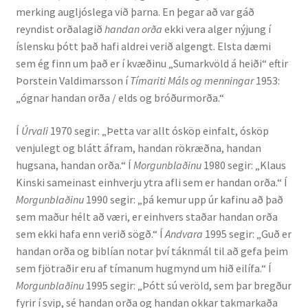
merking augljóslega við þarna. En þegar að var gáð
Kennsluefni
reyndist orðalagið
handan orða
ekki vera alger nýjung í
íslensku þótt það hafi aldrei verið algengt. Elsta dæmi
Yfirlit um kennslu
sem ég finn um það er í kvæðinu „Sumarkvöld á heiði“ eftir
Þorstein Valdimarsson í
Tímariti Máls og menningar
1953:
Stjórnun
„ógnar handan orða / elds og bróðurmorða.“
Innan Háskólans
Í
Úrvali
1970 segir: „Þetta var allt ósköp einfalt, ósköp
venjulegt og blátt áfram, handan rökræðna, handan
Samstarfsverkefni
hugsana, handan orða.“ Í
Morgunblaðinu
1980 segir: „Klaus
Kinski sameinast einhverju ytra afli sem er handan orða.“ Í
Styrkir og verðlaun
Morgunblaðinu
1990 segir: „þá kemur upp úr kafinu að það
sem maður hélt að væri, er einhvers staðar handan orða
Utan Háskólans
sem ekki hafa enn verið sögð.“ Í
Andvara
1995 segir: „Guð er
handan orða og biblían notar því táknmál til að gefa þeim
Verkefnisstjórn
sem fjötraðir eru af tímanum hugmynd um hið eilífa.“ Í
Morgunblaðinu
1995 segir: „Þótt sú veröld, sem þar bregður
fyrir í svip, sé handan orða og handan okkar takmarkaða
Þjónusta