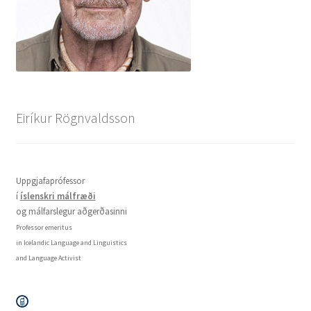
English
Administration
CV
Eiríkur Rögnvaldsson
Publications
Uppgjafaprófessor
Research
í
íslenskri málfræði
og málfarslegur aðgerðasinni
Teaching
Professor emeritus
in Icelandic Language and Linguistics
and Language Activist