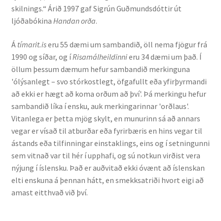
skilnings.“ Árið 1997 gaf Sigrún Guðmundsdóttir út
ljóðabókina
Handan orða
.
Rannsóknir
Á
tímarit.is
eru 55 dæmi um sambandið, öll nema fjögur frá
Máltækni
1990 og síðar, og í
Risamálheildinni
eru 34 dæmi um það. Í
öllum þessum dæmum hefur sambandið merkinguna
Orðalyklar og orðafar
'ólýsanlegt – svo stórkostlegt, öfgafullt eða yfirþyrmandi
að ekki er hægt að koma orðum að því'. Þá merkingu hefur
Orðhlutafræði
sambandið líka í ensku, auk merkingarinnar 'orðlaus'.
Vitanlega er þetta mjög skylt, en munurinn sá að annars
Samtímasetningafræði
vegar er vísað til atburðar eða fyrirbæris en hins vegar til
ástands eða tilfinningar einstaklings, eins og í setningunni
Söguleg setningafræði
sem vitnað var til hér í upphafi, og sú notkun virðist vera
nýjung í íslensku. Það er auðvitað ekki óvænt að íslenskan
elti enskuna á þennan hátt, en smekksatriði hvort eigi að
Hljóð og hljóðkerfi
amast eitthvað við því.
Staða íslenskunnar