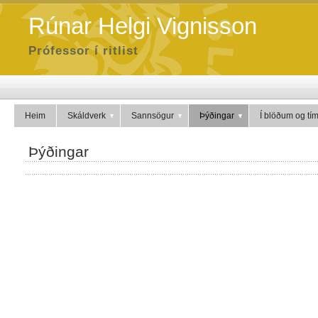
Rúnar Helgi Vignisson
Prófessor í ritlist
Heim
Skáldverk
Sannsögur
Þýðingar
Í blöðum og tí
Þýðingar