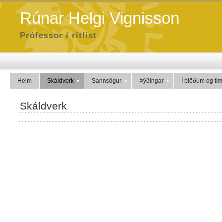
Rúnar Helgi Vignisson
Prófessor í ritlist
Heim
Skáldverk
Sannsögur
Þýðingar
Í blöðum og tí
Skáldverk