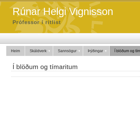
Rúnar Helgi Vignisson
Prófessor í ritlist
Heim
Skáldverk
Sannsögur
Þýðingar
Í blöðum og tí
Í blöðum og tímaritum