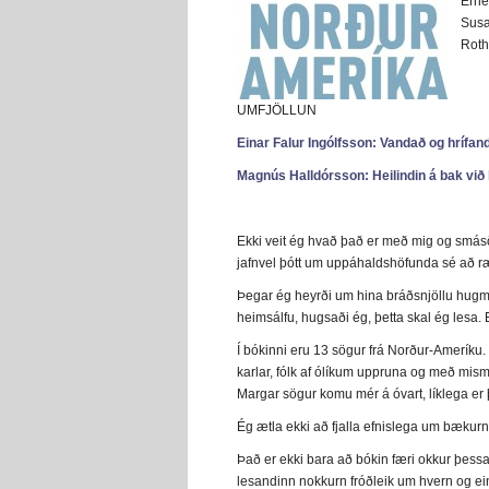
Erne
Susa
Roth
UMFJÖLLUN
Einar Falur Ingólfsson: Vandað og hrífan
Magnús Halldórsson: Heilindin á bak við h
Ekki veit ég hvað það er með mig og smásög
jafnvel þótt um uppáhaldshöfunda sé að ræð
Þegar ég heyrði um hina bráðsnjöllu hugmy
heimsálfu, hugsaði ég, þetta skal ég lesa. 
Í bókinni eru 13 sögur frá Norður-Ameríku.
karlar, fólk af ólíkum uppruna og með mis
Margar sögur komu mér á óvart, líklega er
Ég ætla ekki að fjalla efnislega um bækurnar
Það er ekki bara að bókin færi okkur þessa
lesandinn nokkurn fróðleik um hvern og ein