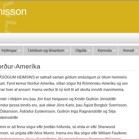
nisson
Þýðingar
Í blöðum og tímaritum
Útgáfa
Kennsla
Annað
orður-Ameríka
ÁSÖGUM HEIMSINS er safnað saman góðum smásögum úr öllum heimsins
um. Fyrst kemur Norður-Ameríka, síðan sögur frá Rómönsku-Ameríku og svo
rnar hver af annarri. Þarna verður til ný leið til að skoða innviði mannheima.
mér í ritstjórn eru þau Jón Karl Helgason og Kristín Guðrún Jónsdóttir.
ndur þessa bindis e
ru, auk okkar Jóns Karls, þau Ágúst Borgþór Sverrisson,
 Óskarsson, Ástráður Eysteinsson, Guðrún Inga Ragnarsdóttir og Silja
teinsdóttir.
inni er að finna sögur eftir þrettán höfunda, sú elsta er eftir Sherwood
rson, sú yngsta eftir Alice Munro. Þarna eru líka sögur eftir William Faulkner,