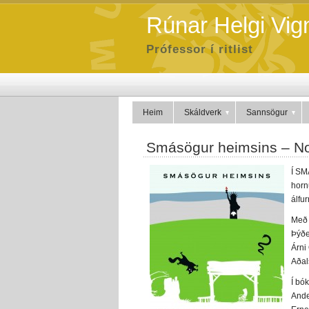
Rúnar Helgi Vig
Prófessor í ritlist
Heim
Skáldverk
Sannsögur
Smásögur heimsins – N
Í SM
horn
álfu
Með 
Þýðe
Árni
Aðals
Í bók
Ande