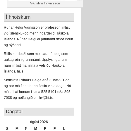
©Kristinn Ingvarsson
Í hnotskurn
Rúnar Helgi Vignisson er prófessor í ritlist
við Íslensku- og menningardeild Háskóla
Íslands. Rúnar Helgi er jafnframt rithöfundur
og þýðandi.
Ritlist er í boði sem meistaranám og sem
aukagrein í grunnnámi. Upplýsingar um
nám í ritlist má finna á vefsíðu Háskóla
Íslands, hi.is.
Skrifstofa Rúnars Helga er á 3. hæð í Eddu
og þar má finna hann flesta virka daga. Ná
má tali af honum í síma 525 5101 eða 895
7538 og netfangið er rhv@hi.is.
Dagatal
ágúst 2026
S
M
Þ
M
F
F
L