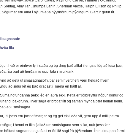
st Hemingway, Joyce Carol Oates, Raymond Carver, Flannery O'Connor,
n Sontag, Amy Tan, Jhumpa Lahiri, Sherman Alexie, Ralph Ellison og Philip
. Sögurnar eru allar í nýjum eða nýyfirförnum þýðingum. Bjartur gefur út.
di sagnasafn
víta fíla
ur. Það er einhver fyrirstaða og ég dreg það alltaf í lengstu lög að lesa þær,
a. Ég þarf að herða mig upp, tala í mig kjark.
nd að gefa út smásagnasöfn, þar sem hvert hefti væri helgað hverri
Engu að síður lét ég það dragast í meira en hálft ár.
 Suma höfundanna þekki ég en aðra ekki. Þetta er fjölbreyttur hópur, konur og
munandi bakgrunn. Hver saga er brot af lífi og saman mynda þær heilan heim.
 það eðli smásagna.
, til þess eru þær of margar og ég get ekki eða vil, gera upp á milli þeirra.
r sögur, í henni er líka fjallað um smásöguna sem slíka, auk þess fær
n höfund sagnanna og aftast er örlítið sagt frá þýðendum. Í hinu knappa formi