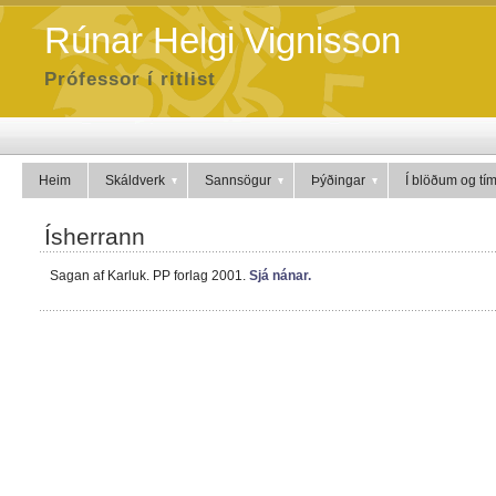
Rúnar Helgi Vignisson
Prófessor í ritlist
Heim
Skáldverk
Sannsögur
Þýðingar
Í blöðum og tí
Ísherrann
Sagan af Karluk. PP forlag 2001.
Sjá nánar.