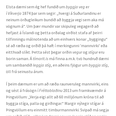
Elsta dæmi sem ég hef fundið um
byggja veg
er
í
Víkverja
1874 þar sem segir: „hvergi á Suðurlandinu er
neinum örðugleikum bundið að byggja vegi sem aka má
vögnum á“. Um þær mundir var skipuleg vegagerð að
hefjast á Íslandi og þetta orðalag virðist stafa af þeirri
tilfinningu málnotenda að um einhvers konar „byggingu“
sé að ræða og orðið þá haft í merkingunni 'mannvirki' eða
eitthvað slíkt. Þetta sést þegar orðin
vegur
og
stígur
eru
borin saman. Á
tímarit.is
má finna a.m.k. tvö hundruð dæmi
um sambandið
leggja stíg
, en aðeins fjögur um
byggja stíg
,
öll frá seinustu árum.
Í þeim dæmum er um að ræða raunveruleg mannvirki, eins
og sést á frásögn í
Fréttablaðinu
2013 um framkvæmdir á
Þingvöllum: „Verja eigi allt að 60 milljónum króna til að
byggja stíga, palla og girðingar.“ Margir nýlegir stígar á
Þingvöllum eru einmitt timburmannvirki. Svipað má segja