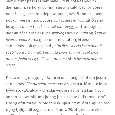
Samkvæmt þessu er sambandið rétt notað í báðum
dæmunum, en höfundur innleggsins taldi það ranglega
notað – og var sannarlega vorkunn, því að annars konar
notkun þess er mjög útbreidd. Iðulega er
hvor
látið sam­
beygjast
annar
í stað þess að sambeygjast frumlaginu –
dæmin hér að ofan eru þá
skilnings hvors annars
og
árangri
hvors annars
. Sama gildir um önnur afbrigði þessa
sambands – oft er sagt t.d.
þeim líkar vel við hvort ann
að
í
stað
hvoru við annað
,
þeir hata hvorn annan
í stað
hvor
annan
,
þeim er hlýtt til hvors annars
í stað
hvoru til annars
,
o.s.frv.
Þetta er engin nýjung. Dæmi er um „ranga“ notkun þessa
sambands í
Eintali sálarinnar
sem Arngrímur Jónsson lærði
þýddi í lok 16. aldar – „heldur veit oss að vér elskum hvörn
annan svo vér blífum í þér og þín elska sé fullkomin í oss“.
Um og eftir miðja 19. öld fara að sjást dæmi á stangli en fer
mjög fjölgandi þegar kemur fram á 20. öld, einkum eftir