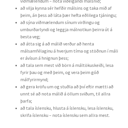
viðmælendum – nota viðeigandi málsnið;
að vilja kynna sér hefðir málsins og taka mið af
þeim, án þess að láta þær hefta eðlilega tjáningu;
að sýna viðmælendum sínum virðingu og
umburðarlyndi og leggja málnotkun þeirra út á
besta veg;
að átta sig á að málið verður að henta
málsamfélaginu á hverjum tíma og stöðnun í máli
er ávísun á hnignun þess;
að tala sem mest við börn á máltökuskeiði, lesa
fyrir þau og með þeim, og vera þeim góð
málfyrirmynd;
að gera kröfu um og stuðla að því eftir mætti að
unnt sé að nota málið á öllum sviðum, til allra
þarfa;
að tala íslensku, hlusta á íslensku, lesa íslensku,
skrifa íslensku – nota íslensku sem allra mest.