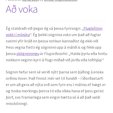
Að voka
Ég staldraði við þegar ég sá þessa fyrirsögn: „
Flugbíllinn
vokti í mínútu
“. Ég þekki sögnina
voka
um það að fuglar
sveimi yfir bráð en þessa notkun kannaðist ég ekki við.
Þess vegna fletti ég sögninni upp á málið.is og fékk upp
þessa
skilgreiningu
úr
Flugorðasafni
: „Halda þyrlu eða hnitu
nokkurn veginn kyrri á flugi miðað við jörðu eða lofthjúp.“
Sögnin hefur sem sé verið nýtt þarna sem þýðing á enska
orðinu
hover
. Það finnst mér vel til fundið – í íðorðastarfi
er um að gera að nýta orð sem fyrir eru í málinu ef hægt er
og hnika merkingu þeirra til eða víkka hana ef þess gerist
þörf, svo framarlega sem engin hætta sé á að það valdi
misskilningi.