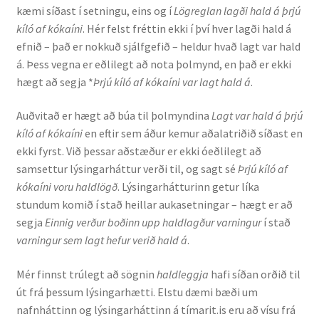
kæmi síðast í setningu, eins og í
Lögreglan lagði hald á þrjú
kíló af kókaíni
. Hér felst fréttin ekki í því hver lagði hald á
Rannsóknir
efnið – það er nokkuð sjálfgefið – heldur hvað lagt var hald
á. Þess vegna er eðlilegt að nota þolmynd, en það er ekki
Máltækni
hægt að segja *
Þrjú kíló af kókaíni var lagt hald á
.
Orðalyklar og orðafar
Auðvitað er hægt að búa til þolmyndina
Lagt var hald á þrjú
kíló af kókaíni
en eftir sem áður kemur aðalatriðið síðast en
Orðhlutafræði
ekki fyrst. Við þessar aðstæður er ekki óeðlilegt að
samsettur lýsingarháttur verði til, og sagt sé
Þrjú kíló af
Samtímasetningafræði
kókaíni voru haldlögð
. Lýsingarhátturinn getur líka
stundum komið í stað heillar aukasetningar – hægt er að
Söguleg setningafræði
segja
Einnig verður boðinn upp haldlagður varningur
í stað
varningur sem lagt hefur verið hald á
.
Hljóð og hljóðkerfi
Mér finnst trúlegt að sögnin
haldleggja
hafi síðan orðið til
út frá þessum lýsingarhætti. Elstu dæmi bæði um
Staða íslenskunnar
nafnháttinn og lýsingarháttinn á tímarit.is eru að vísu frá