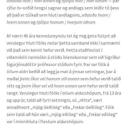
aðstoða hvor
/
hver annan
og
hjálpa hvor
/
hver öðrum
— þar
rýfur
hv
-orðið tengsl sagnar og andlags sem leiðir til þess
að það er túlkað sem hluti andlagsins,
aðstoða hvorn
/
hvern annan
og
hjálpa hvorum
/
hverjum öðrum
.
Af nærri 40 ára kennslu­reynslu tel ég mig geta fullyrt að
verulegur hluti fólks notar þetta samband ekki í samræmi
við það sem kennt hefur verið. Þetta staðfestist í
viðamikilli rannsókn á stöðu ís­lensk­unnar sem við Sigríður
Sigurjónsdóttir prófessor stóðum fyrir. Þar var fólk á
öllum aldri beðið að leggja mat á ýmsar setningar, þar á
meðal
þeim líkar vel hvorum við annan
sem hefur verið talið
rétt og
þeim líkar vel við hvorn annan
sem hefur verið talið
rangt. Verulegur hluti fólks í öllum aldurshópum, frá 13 ára
og upp úr, taldi að fyrri setningin, sú „rétta“, væri
annaðhvort „mjög óeðli­leg“ eða „frekar óeðlileg“. Fólk
sem taldi að hún væri „mjög eðlileg“ eða „frekar eðlileg“
var í minnihluta í flestum aldurshópum.