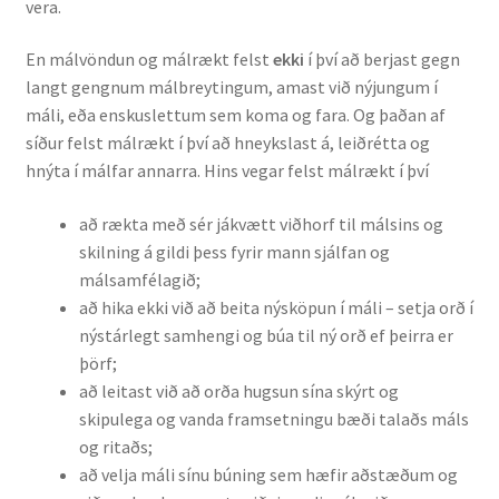
vera.
En málvöndun og málrækt felst
ekki
í því að berjast gegn
langt gengnum málbreytingum, amast við nýjungum í
máli, eða enskuslettum sem koma og fara. Og þaðan af
síður felst málrækt í því að hneykslast á, leiðrétta og
hnýta í málfar annarra. Hins vegar felst málrækt í því
að rækta með sér jákvætt viðhorf til málsins og
skilning á gildi þess fyrir mann sjálfan og
málsamfélagið;
að hika ekki við að beita nýsköpun í máli – setja orð í
nýstárlegt samhengi og búa til ný orð ef þeirra er
þörf;
að leitast við að orða hugsun sína skýrt og
skipulega og vanda framsetningu bæði talaðs máls
og ritaðs;
að velja máli sínu búning sem hæfir aðstæðum og