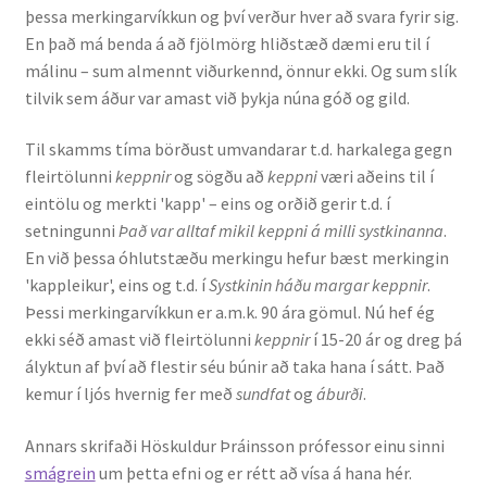
þessa merkingarvíkkun og því verður hver að svara fyrir sig.
En það má benda á að fjölmörg hliðstæð dæmi eru til í
málinu – sum almennt viðurkennd, önnur ekki. Og sum slík
tilvik sem áður var amast við þykja núna góð og gild.
Til skamms tíma börðust umvandarar t.d. harkalega gegn
fleirtölunni
keppnir
og sögðu að
keppni
væri aðeins til í
eintölu og merkti 'kapp' – eins og orðið gerir t.d. í
setningunni
Það var alltaf mikil keppni á milli systkinanna
.
En við þessa óhlutstæðu merkingu hefur bæst merkingin
'kappleikur', eins og t.d. í
Systkinin háðu margar keppnir
.
Þessi merkingarvíkkun er a.m.k. 90 ára gömul. Nú hef ég
ekki séð amast við fleirtölunni
keppnir
í 15-20 ár og dreg þá
ályktun af því að flestir séu búnir að taka hana í sátt. Það
kemur í ljós hvernig fer með
sundfat
og
áburði
.
Annars skrifaði Höskuldur Þráinsson prófessor einu sinni
smágrein
um þetta efni og er rétt að vísa á hana hér.