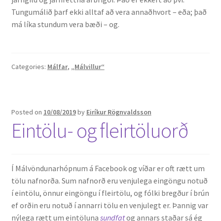
Tungu­málið þarf ekki alltaf að vera annaðhvort – eða; það
má líka stundum vera bæði – og.
Categories:
Málfar
,
„Málvillur“
Posted on
10/08/2019
by
Eiríkur Rögnvaldsson
Eintölu- og fleirtöluorð
Í Málvöndunarhópnum á Facebook og víðar er oft rætt um
tölu nafnorða. Sum nafnorð eru venjulega eingöngu notuð
í eintölu, önnur eingöngu í fleirtölu, og fólki bregður í brún
ef orðin eru notuð í annarri tölu en venjulegt er. Þannig var
nýlega rætt um eintöluna
sundfat
og annars staðar sá ég