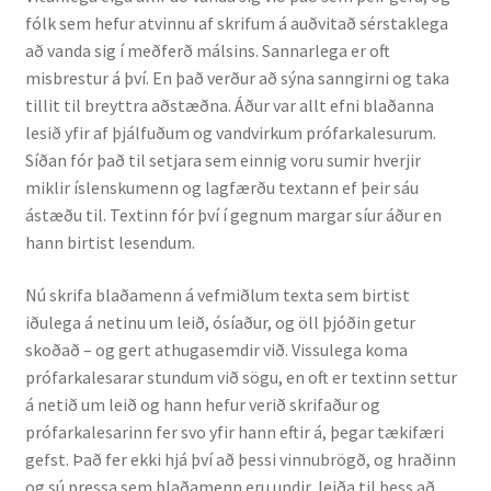
fólk sem hefur atvinnu af skrifum á auðvitað sérstaklega
að vanda sig í meðferð málsins. Sannarlega er oft
misbrestur á því. En það verður að sýna sanngirni og taka
tillit til breyttra aðstæðna. Áður var allt efni blaðanna
lesið yfir af þjálfuðum og vandvirkum prófarkalesurum.
Síðan fór það til setjara sem einnig voru sumir hverjir
miklir íslenskumenn og lagfærðu textann ef þeir sáu
ástæðu til. Textinn fór því í gegnum margar síur áður en
hann birtist lesendum.
Nú skrifa blaðamenn á vefmiðlum texta sem birtist
iðulega á netinu um leið, ósíaður, og öll þjóðin getur
skoðað – og gert athugasemdir við. Vissulega koma
prófarkalesarar stundum við sögu, en oft er textinn settur
á netið um leið og hann hefur verið skrifaður og
prófarkalesarinn fer svo yfir hann eftir á, þegar tækifæri
gefst. Það fer ekki hjá því að þessi vinnubrögð, og hraðinn
og sú pressa sem blaðamenn eru undir, leiða til þess að