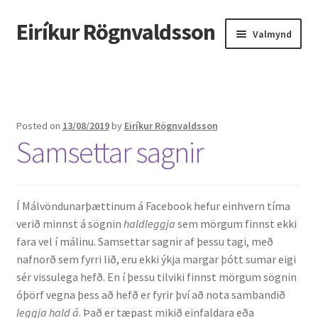
Eiríkur Rögnvaldsson
Fara
Hoppa
Valmynd
beint
yfir
í
í
Heim
leiðarkerfi
efni
Um mig
Posted on
13/08/2019
by
Eiríkur Rögnvaldsson
Samsettar sagnir
Ætt
Líf og starf
Í Málvöndunarþættinum á Facebook hefur einhvern tíma
Myndir
verið minnst á sögnin
haldleggja
sem mörgum finnst ekki
fara vel í málinu. Samsettar sagnir af þessu tagi, með
Kennsla
nafnorð sem fyrri lið, eru ekki ýkja margar þótt sumar eigi
sér vissulega hefð. En í þessu tilviki finnst mörgum sögnin
Kennd námskeið
óþörf vegna þess að hefð er fyrir því að nota sambandið
leggja hald á
. Það er tæpast mikið einfaldara eða