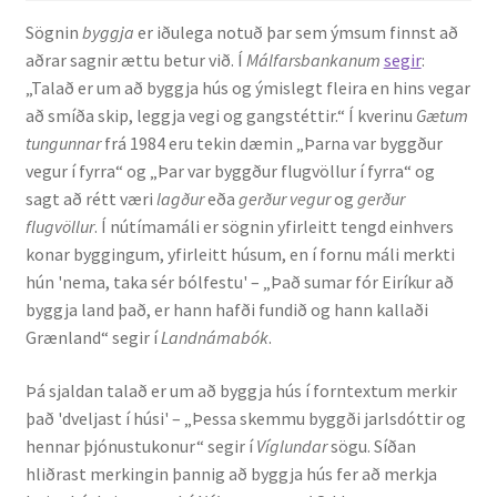
Sögnin
byggja
er iðulega notuð þar sem ýmsum finnst að
aðrar sagnir ættu betur við. Í
Málfarsbankanum
segir
:
„Talað er um að byggja hús og ýmislegt fleira en hins vegar
að smíða skip, leggja vegi og gangstéttir.“ Í kverinu
Gætum
tungunnar
frá 1984 eru tekin dæmin „Þarna var byggður
vegur í fyrra“ og „Þar var byggður flugvöllur í fyrra“ og
sagt að rétt væri
lagður
eða
gerður vegur
og
gerður
flugvöllur
. Í nútímamáli er sögnin yfirleitt tengd einhvers
konar byggingum, yfirleitt húsum, en í fornu máli merkti
hún 'nema, taka sér bólfestu' – „Það sumar fór Eiríkur að
byggja land það, er hann hafði fundið og hann kallaði
Grænland“ segir í
Landnámabók
.
Þá sjaldan talað er um að byggja hús í forntextum merkir
það 'dveljast í húsi' – „Þessa skemmu byggði jarlsdóttir og
hennar þjónustukonur“ segir í
Víglundar
sögu. Síðan
hliðrast merkingin þannig að byggja hús fer að merkja