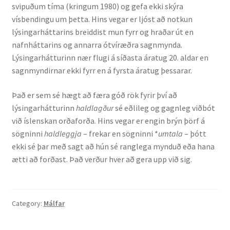
svipuðum tíma (kringum 1980) og gefa ekki skýra
Ritverk og erindi
vísbendingu um þetta. Hins vegar er ljóst að notkun
lýsingarháttarins breiddist mun fyrr og hraðar út en
Bækur
nafnháttarins og annarra ótvíræðra sagnmynda.
Lýsingarhátturinn nær flugi á síðasta áratug 20. aldar en
Önnur ritverk
sagnmyndirnar ekki fyrr en á fyrsta áratug þessarar.
Ritrýndar greinar
Það er sem sé hægt að færa góð rök fyrir því að
lýsingarhátturinn
haldlagður
sé eðlileg og gagnleg viðbót
við íslenskan orðaforða. Hins vegar er engin brýn þörf á
Óritrýnt fræðilegt efni
sögninni
haldleggja
– frekar en sögninni *
umtala
– þótt
ekki sé þar með sagt að hún sé ranglega mynduð eða hana
Málfarspistlar
ætti að forðast. Það verður hver að gera upp við sig.
Fræðilegir fyrirlestrar
Ýmis erindi
Category:
Málfar
Blaðaefni