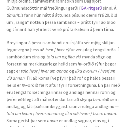
miðja öldina, samkvæmt rannsókn sem Dagbjört
Guðmunds­dóttir málfræðingur gerði í
BA-ritgerð
sinni. Á
tímarit.is
fann hún hátt á áttunda þúsund dæmi frá 20. öld
um „ranga“ notkun þessa sambands – þrátt fyrir að blöð
og tímarit hafi yfir­leitt verið prófarkalesin á þeim tíma.
Breytingar á þessu sambandi eru í sjálfu sér mjög skiljan­
legar vegna þess að
hvor
/
hver
rýfur venjuleg tengsl orða. Í
samböndum eins og
tala um
og
líka við
mynda sögn og
forsetning merkingarlega heild sem
hv-
orðið rýfur þegar
sagt er
tala hvor
/
hver um annan
og
líka hvorum
/
hverjum
við annan
. Til að koma í veg fyrir það rof og halda þessari
heild er
hv
-orðið fært aftur fyrir forsetninguna. En þar með
eru tengsl for­setn­ingarinnar og andlags hennar rofin og
því er eðlilegt að málnotendur fari að skynja
hv
-orðið sem
andlag og láti það sambeygjast raunverulega andlag­inu —
tala um hvorn
/
hvern annan
og
líka við hvorn
/
hvern annan
.
Sama gerist þar sem
annar
er andlag sagnar, eins og í