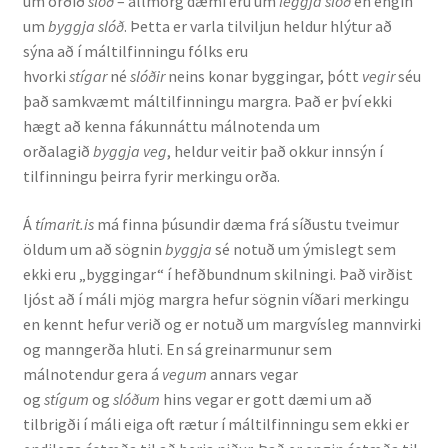
um orðið
slóð
– allmörg dæmi eru um
leggja slóð
en engin
um
byggja slóð
. Þetta er varla tilviljun heldur hlýtur að
sýna að í máltilfinningu fólks eru
hvorki
stígar
né
slóðir
neins konar byggingar, þótt
vegir
séu
það samkvæmt máltilfinningu margra. Það er því ekki
hægt að kenna fákunnáttu málnotenda um
orðalagið
byggja veg
, heldur veitir það okkur innsýn í
tilfinningu þeirra fyrir merkingu orða.
Á
tímarit.is
má finna þúsundir dæma frá síðustu tveimur
öldum um að sögnin
byggja
sé notuð um ýmislegt sem
ekki eru „byggingar“ í hefðbundnum skilningi. Það virðist
ljóst að í máli mjög margra hefur sögnin víðari merkingu
en kennt hefur verið og er notuð um margvísleg mannvirki
og manngerða hluti. En sá greinarmunur sem
málnotendur gera á
vegum
annars vegar
og
stígum
og
slóðum
hins vegar er gott dæmi um að
tilbrigði í máli eiga oft rætur í máltilfinningu sem ekki er