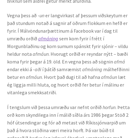
teiknun
sem aldrei getur merkt afurðina.
Vegna þess að -
un
er langvirkast af þessum viðskeytum er
það stundum notað á sagnir af öðrum flokkum en hefð er
fyrir. Í Málvöndunarþættinum á Facebook var í dag til
umræðu orðið
afmáning
sem kom fyrir í frétt í
Morgunblaðinu og kom sumum spánskt fyrir sjónir – vildu
heldur nota
afmáun
. Hvorugt orðið er reyndar nýtt – bæði
koma fyrir þegar á 19. öld. En vegna þess að sögnin
afmá
endar ekki á -
aði
í þátíð samræmist
afmáning
málhefðinni
betur en
afmáun
. Hvort það dugi til að hafna
afmáun
læt
ég liggja milli hluta, og hvort orðið fer betur í málinu er
vitanlega smekksatriði.
Í tengslum við þessa umræðu var nefnt orðið
horfun
. Þetta
orð kom skyndilega inn í málið síðla árs 1986 þegar Stöð 2
hóf útsendingar og fór að metast við Ríkissjónvarpið um
það á hvora stöðina væri meira horft. Þá var búið til
nafnorðið
horfun
(og jafnvel
áhorfun
), væntanlega með