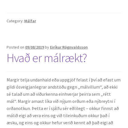
Category:
Málfar
Posted on
09/08/2019
by
Eiríkur Rögnvaldsson
Hvað er málrækt?
Margir telja undanhald eða uppgjöf felast í því að efast um
gildi ósveigjanlegrar andstöðu gegn „málvillum“, að ekki
sé talað um að viðurkenna einhverjar þeirra sem „rétt
mál“. Margir amast líka við nýjum orðum eða nýbreytni í
orðanotkun. Þetta er í sjálfu sér eðlilegt – okkur finnst að
málið eigi að vera eins og við tileinkuðum okkur það í
æsku, og eins og okkur hefur verið kennt að það eigi að