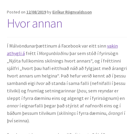
Posted on
12/08/2019
by
Eiríkur Rögnvaldsson
English
Hvor annan
Administration
Í Málvöndunarþættinum á Facebook var eitt sinn
vakin
CV
athygli á
frétt í
Morgunblaðinu
þar sem stóð í fyrirsögn
„Njóta fullkomins skilnings hvort annars“, og í fréttinni
Publications
sjálfri „hvort þau hafi eitthvað náð að fylgjast með árangri
hvort annars um helgina“. Það hefur verið kennt að í þessu
Research
sambandi eigi
hvor
að standa í sama falli (nefnifalli í þessu
tilviki) og frumlag setningarinnar (
þau
, sem reyndar er
Teaching
sleppt í fyrra dæminu eins og algengt er í fyrirsögnum) en
annar
í eignarfalli þegar það stýrist af nafn­orði eins og í
báðum þessum tilvikum (
skilnings
í fyrra dæminu,
árangri
í
því seinna).