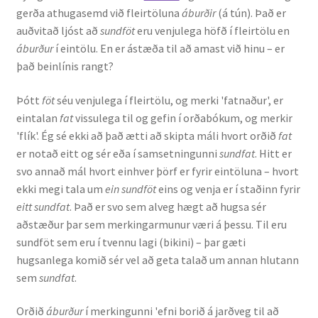
gerða athugasemd við fleirtöluna
áburðir
(á tún). Það er
auðvitað ljóst að
sundföt
eru venjulega höfð í fleirtölu en
áburður
í eintölu. En er ástæða til að amast við hinu – er
það beinlínis rangt?
Þótt
föt
séu venjulega í fleirtölu, og merki 'fatnaður', er
eintalan
fat
vissulega til og gefin í orðabókum, og merkir
'flík'. Ég sé ekki að það ætti að skipta máli hvort orðið
fat
er notað eitt og sér eða í samsetningunni
sundfat
. Hitt er
svo annað mál hvort einhver þörf er fyrir eintöluna – hvort
ekki megi tala um
ein sundföt
eins og venja er í staðinn fyrir
eitt sundfat
. Það er svo sem alveg hægt að hugsa sér
aðstæður þar sem merkingarmunur væri á þessu. Til eru
sundföt sem eru í tvennu lagi (bikini) – þar gæti
hugsanlega komið sér vel að geta talað um annan hlutann
sem
sundfat
.
Orðið
áburður
í merkingunni 'efni borið á jarðveg til að