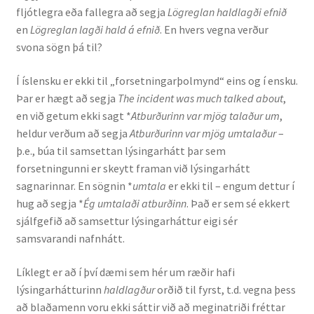
fljótlegra eða fallegra að segja
Lögreglan haldlagði efnið
Kennsluefni
en
Lögreglan lagði hald á efnið
. En hvers vegna verður
svona sögn þá til?
Yfirlit um kennslu
Í íslensku er ekki til „forsetningarþolmynd“ eins og í ensku.
Stjórnun
Þar er hægt að segja
The incident was much talked about
,
en við getum ekki sagt *
Atburðurinn var mjög talaður um
,
Innan Háskólans
heldur verðum að segja
Atburðurinn var mjög umtalaður
–
þ.e., búa til samsettan lýsingarhátt þar sem
Samstarfsverkefni
forsetningunni er skeytt framan við lýsingarhátt
sagnarinnar. En sögnin *
umtala
er ekki til – engum dettur í
Styrkir og verðlaun
hug að segja *
Ég umtalaði atburðinn
. Það er sem sé ekkert
sjálfgefið að samsettur lýsingarháttur eigi sér
Utan Háskólans
samsvarandi nafnhátt.
Líklegt er að í því dæmi sem hér um ræðir hafi
Verkefnisstjórn
lýsingarhátturinn
haldlagður
orðið til fyrst, t.d. vegna þess
að blaðamenn voru ekki sáttir við að meginatriði fréttar
Þjónusta