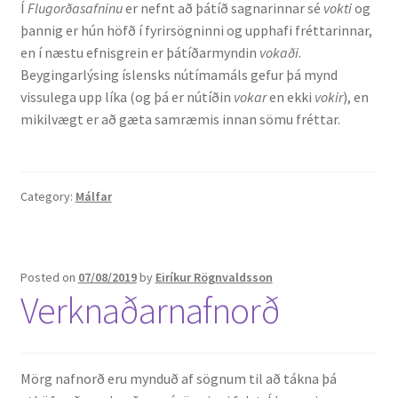
Í
Flugorðasafninu
er nefnt að þátíð sagnarinnar sé
vokti
og
þannig er hún höfð í fyrirsögninni og upphafi fréttarinnar,
en í næstu efnisgrein er þátíðarmyndin
vokaði
.
Beygingarlýsing íslensks nútímamáls gefur þá mynd
vissulega upp líka (og þá er nútíðin
vokar
en ekki
vokir
), en
mikilvægt er að gæta samræmis innan sömu fréttar.
Category:
Málfar
Posted on
07/08/2019
by
Eiríkur Rögnvaldsson
Verknaðarnafnorð
Mörg nafnorð eru mynduð af sögnum til að tákna þá