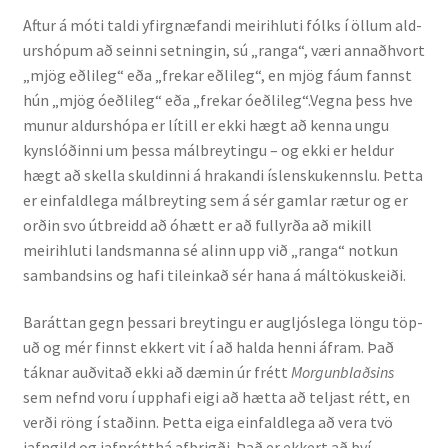
Aftur á móti taldi yfirgnæfandi meirihluti fólks í öllum ald­
urs­hópum að seinni setningin, sú „ranga“, væri annað­hvort
„mjög eðlileg“ eða „frekar eðlileg“, en mjög fáum fannst
hún „mjög óeðlileg“ eða „frekar óeðli­leg“.Vegna þess hve
munur aldurshópa er lítill er ekki hægt að kenna ungu
kynslóðinni um þessa málbreytingu – og ekki er heldur
hægt að skella skuldinni á hrakandi íslensku­kennslu. Þetta
er einfaldlega málbreyting sem á sér gaml­ar rætur og er
orðin svo útbreidd að óhætt er að fullyrða að mikill
meirihluti landsmanna sé alinn upp við „ranga“ notkun
sambandsins og hafi tileinkað sér hana á mál­töku­skeiði.
Baráttan gegn þessari breytingu er augljóslega löngu töp­
uð og mér finnst ekkert vit í að halda henni áfram. Það
tákn­ar auðvitað ekki að dæmin úr frétt
Morgunblaðsins
sem nefnd voru í upphafi eigi að hætta að teljast rétt, en
verði röng í staðinn. Þetta eiga einfaldlega að vera tvö
jafn­gild og jafnrétthá afbrigði. Það er ekkert að því.