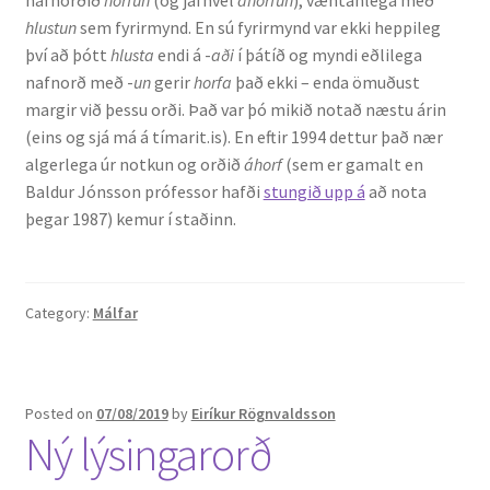
hlustun
sem fyrirmynd. En sú fyrirmynd var ekki heppileg
því að þótt
hlusta
endi á -
aði
í þátíð og myndi eðlilega
nafnorð með -
un
gerir
horfa
það ekki – enda ömuðust
margir við þessu orði. Það var þó mikið notað næstu árin
(eins og sjá má á tímarit.is). En eftir 1994 dettur það nær
algerlega úr notkun og orðið
áhorf
(sem er gamalt en
Baldur Jónsson prófessor hafði
stungið upp á
að nota
þegar 1987) kemur í staðinn.
Category:
Málfar
Posted on
07/08/2019
by
Eiríkur Rögnvaldsson
Ný lýsingarorð