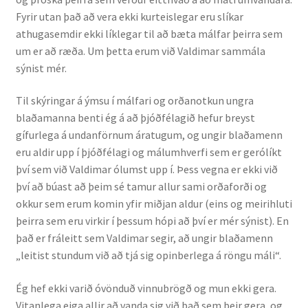
Fyrir utan það að vera ekki kurteislegar eru slíkar
athugasemdir ekki líklegar til að bæta málfar þeirra sem
um er að ræða. Um þetta erum við Valdimar sammála
sýnist mér.
Til skýringar á ýmsu í málfari og orðanotkun ungra
blaðamanna benti ég á að þjóðfélagið hefur breyst
gífurlega á undanförnum áratugum, og ungir blaðamenn
eru aldir upp í þjóðfélagi og málumhverfi sem er gerólíkt
því sem við Valdimar ólumst upp í. Þess vegna er ekki við
því að búast að þeim sé tamur allur sami orðaforði og
okkur sem erum komin yfir miðjan aldur (eins og meirihluti
þeirra sem eru virkir í þessum hópi að því er mér sýnist). En
það er fráleitt sem Valdimar segir, að ungir blaðamenn
„leitist stundum við að tjá sig opinberlega á röngu máli“.
Ég hef ekki varið óvönduð vinnubrögð og mun ekki gera.
Vitanlega eiga allir að vanda sig við það sem þeir gera, og