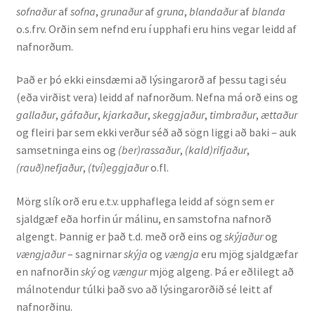
sofnaður
af
sofna
,
grunaður
af
gruna
,
blandaður
af
blanda
o.s.frv. Orðin sem nefnd eru í upphafi eru hins vegar leidd af
nafnorðum.
Það er þó ekki einsdæmi að lýsingarorð af þessu tagi séu
(eða virðist vera) leidd af nafnorðum. Nefna má orð eins og
gallaður
,
gáfaður
,
kjarkaður
,
skeggjaður
,
timbraður
,
ættaður
og fleiri þar sem ekki verður séð að sögn liggi að baki – auk
samsetninga eins og
(ber)rassaður
,
(kald)rifjaður
,
(rauð)nefjaður
,
(tví)eggjaður
o.fl.
Mörg slík orð eru e.t.v. upphaflega leidd af sögn sem er
sjaldgæf eða horfin úr málinu, en samstofna nafnorð
algengt. Þannig er það t.d. með orð eins og
skýjaður
og
vængjaður
– sagnirnar
skýja
og
vængja
eru mjög sjaldgæfar
en nafnorðin
ský
og
vængur
mjög algeng. Þá er eðlilegt að
málnotendur túlki það svo að lýsingarorðið sé leitt af
nafnorðinu.