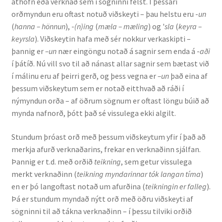
athöfn eða verknað sem í sögninni felst. Í þessari
orðmyndun eru oftast notuð viðskeyti – þau helstu eru -
un
(
hanna – hönnun
), -
(n)ing
(
mæla – mæling
) og '
sla
(
keyra –
keyrsla
). Viðskeytin hafa með sér nokkur verkaskipti –
þannig er
–un
nær eingöngu notað á sagnir sem enda á -
aði
í þátíð. Nú vill svo til að nánast allar sagnir sem bætast við
í málinu eru af þeirri gerð, og þess vegna er
–un
það eina af
þessum viðskeytum sem er notað eitthvað að ráði í
nýmyndun orða – af öðrum sögnum er oftast löngu búið að
mynda nafnorð, þótt það sé vissulega ekki algilt.
Stundum þróast orð með þessum viðskeytum yfir í það að
merkja afurð verknaðarins, frekar en verknaðinn sjálfan.
Þannig er t.d. með orðið
teikning
, sem getur vissulega
merkt verknaðinn (
teikning myndarinnar tók langan tíma
)
en er þó langoftast notað um afurðina (
teikningin er falleg
).
Þá er stundum myndað nýtt orð með öðru viðskeyti af
sögninni til að tákna verknaðinn – í þessu tilviki orðið