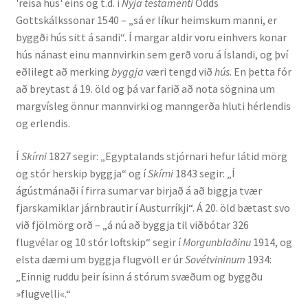
'reisa hús' eins og t.d. í
Nýja testamenti
Odds
Gottskálkssonar 1540 – „sá er líkur heimskum manni, er
byggði hús sitt á sandi“. Í margar aldir voru einhvers konar
hús nánast einu mannvirkin sem gerð voru á Íslandi, og því
eðlilegt að merking
byggja
væri tengd við
hús
. En þetta fór
að breytast á 19. öld og þá var farið að nota sögnina um
margvísleg önnur mannvirki og manngerða hluti hérlendis
og erlendis.
Í
Skírni
1827 segir: „Egyptalands stjórnari hefur látid mörg
og stór herskip byggja“ og í
Skírni
1843 segir: „Í
ágústmánaði í firra sumar var birjað á að biggja tvær
fjarskamiklar járnbrautir í Austurríkji“. Á 20. öld bætast svo
við fjölmörg orð – „á nú að byggja til viðbótar 326
flugvélar og 10 stór loftskip“ segir í
Morgunblaðinu
1914, og
elsta dæmi um byggja flugvöll er úr
Sovétvininum
1934:
„Einnig ruddu þeir ísinn á stórum svæðum og byggðu
»flugvelli«.“