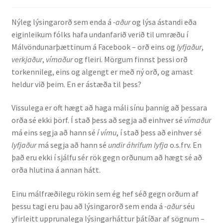
Nýleg lýsingarorð sem enda á
-aður
og lýsa ástandi eða
eiginleikum fólks hafa undanfarið verið til umræðu í
Málvöndunarþættinum á Facebook – orð eins og
lyfjaður
,
verkjaður
,
vímaður
og fleiri. Mörgum finnst þessi orð
torkennileg, eins og algengt er með ný orð, og amast
heldur við þeim. En er ástæða til þess?
Vissulega er oft hægt að haga máli sínu þannig að þessara
orða sé ekki þörf. Í stað þess að segja að einhver sé
vímaður
má eins segja að hann sé
í vímu
, í stað þess að einhver sé
lyfjaður
má segja að hann sé
undir áhrifum lyfja
o.s.frv. En
það eru ekki í sjálfu sér rök gegn orðunum að hægt sé að
orða hlutina á annan hátt.
Einu málfræðilegu rökin sem ég hef séð gegn orðum af
þessu tagi eru þau að lýsingarorð sem enda á
-aður
séu
yfirleitt upprunalega lýsingarháttur þátíðar af sögnum –