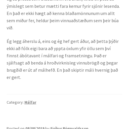
ýmislegt sem betur mætti fara kemur fyrir sjónir lesenda.
En það er ekki hægt að kenna blaðamönnunum um allt
sem miður fer, heldur þeim vinnuaðstæðum sem þeir búa
við.
Ég legg áherslu á, eins og ég hef gert áður, að þetta þýðir
ekki að fólk eigi bara að yppta öxlum yfir öllu sem því
finnst ábótavant í málfari og framsetningu. Það er
sjálfsagt að benda á hroðvirknisleg vinnubrögð og þegar
brugðið er út af málhefð. En það skiptir máli hvernig það
er gert.
Category:
Málfar
Posted on
08/08/2019
by
Eiríkur Rögnvaldsson