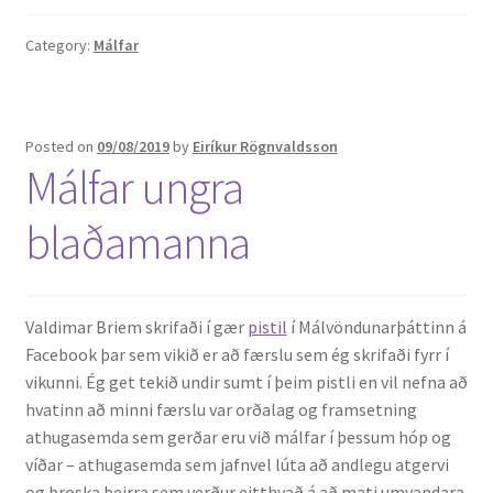
Category:
Málfar
Posted on
09/08/2019
by
Eiríkur Rögnvaldsson
Málfar ungra
blaðamanna
Valdimar Briem skrifaði í gær
pistil
í Málvöndunarþáttinn á
Facebook þar sem vikið er að færslu sem ég skrifaði fyrr í
vikunni. Ég get tekið undir sumt í þeim pistli en vil nefna að
hvatinn að minni færslu var orðalag og framsetning
athugasemda sem gerðar eru við málfar í þessum hóp og
víðar – athugasemda sem jafnvel lúta að andlegu atgervi
og þroska þeirra sem verður eitthvað á að mati umvandara.