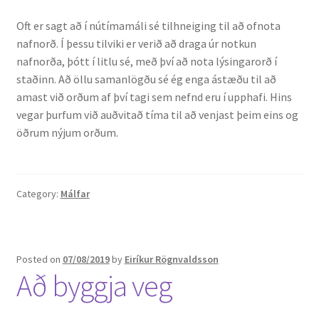
Oft er sagt að í nútímamáli sé tilhneiging til að ofnota
nafnorð. Í þessu tilviki er verið að draga úr notkun
nafnorða, þótt í litlu sé, með því að nota lýsingarorð í
staðinn. Að öllu samanlögðu sé ég enga ástæðu til að
amast við orðum af því tagi sem nefnd eru í upphafi. Hins
vegar þurfum við auðvitað tíma til að venjast þeim eins og
öðrum nýjum orðum.
Category:
Málfar
Posted on
07/08/2019
by
Eiríkur Rögnvaldsson
Að byggja veg