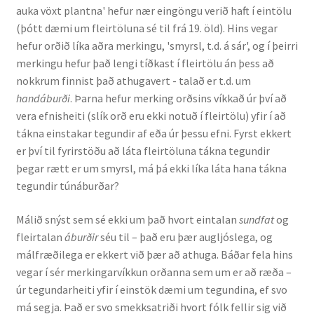
auka vöxt plantna' hefur nær eingöngu verið haft í eintölu
(þótt dæmi um fleirtöluna sé til frá 19. öld). Hins vegar
hefur orðið líka aðra merkingu, 'smyrsl, t.d. á sár', og í þeirri
merkingu hefur það lengi tíðkast í fleirtölu án þess að
nokkrum finnist það athugavert - talað er t.d. um
handáburði
. Þarna hefur merking orðsins víkkað úr því að
vera efnisheiti (slík orð eru ekki notuð í fleirtölu) yfir í að
tákna einstakar tegundir af eða úr þessu efni. Fyrst ekkert
er því til fyrirstöðu að láta fleirtöluna tákna tegundir
þegar rætt er um smyrsl, má þá ekki líka láta hana tákna
tegundir túnáburðar?
Málið snýst sem sé ekki um það hvort eintalan
sundfat
og
fleirtalan
áburðir
séu til – það eru þær augljóslega, og
málfræðilega er ekkert við þær að athuga. Báðar fela hins
vegar í sér merkingarvíkkun orðanna sem um er að ræða –
úr tegundarheiti yfir í einstök dæmi um tegundina, ef svo
má segja. Það er svo smekksatriði hvort fólk fellir sig við