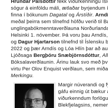
Hrundar Pálsdóttir
fékk viðurkenningu Ísl
sögur á einföldu máli, ætlaðar byrjendum 
finna í bókunum
Dagatal
og
Árstíðir
.
Arndí
meðal þeirra sem tilnefnd höfðu verið til 
unglingabókmenntaverðlauna Norðurlanda
Helsinki 1. nóvember. Þá voru þau Arndís
og
Dagur Hjartarson
tilnefnd til Íslensk
2022 og þær Arndís og Lóa Hlín þar að auk
Ljóðsaga
Bergþóru Snæbjörnsdóttur
,
Al
Bóksalaverðlaunin. Árinu lauk svo með því
virtu Per Olov Enquist verðlaun, sem miðas
Merkingu.
Margir núverandi og f
gáfu einnig út bækur a
viðurkenndum forlög
Blekfjelagsins, neme