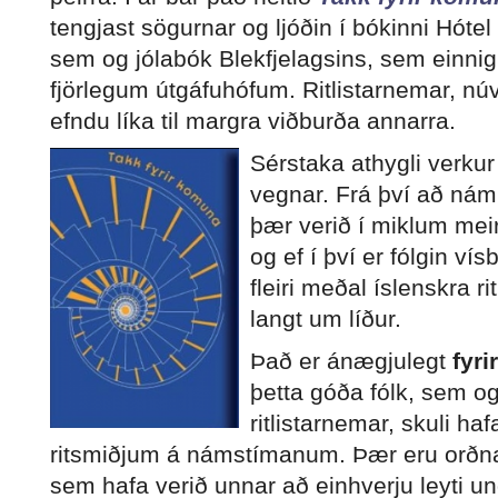
tengjast sögurnar og ljóðin í bókinni Hóte
sem og jólabók Blekfjelagsins, sem einni
fjörlegum útgáfuhófum. Ritlistarnemar, núv
efndu líka til margra viðburða annarra.
Sérstaka athygli verku
vegnar. Frá því að námi
þær verið í miklum me
og ef í því er fólgin v
fleiri meðal íslenskra r
langt um líður.
Það er ánægjulegt
fyr
þetta góða fólk, sem og
ritlistarnemar, skuli haf
ritsmiðjum á námstímanum. Þær eru orðn
sem hafa verið unnar að einhverju leyti un