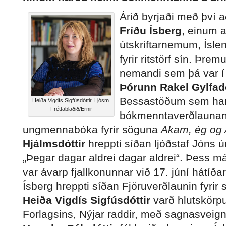
Árið byrjaði með því að
Fríðu Ísberg
, einum a
útskriftarnemum, Ísle
fyrir ritstörf sín. Þre
nemandi sem þá var í m
Þórunn Rakel Gylfadó
Bessastöðum sem han
Heiða Vigdís Sigfúsdóttir. Ljósm.
Fréttablaðið/Ernir
bókmenntaverðlaunann
ungmennabóka fyrir söguna
Akam, ég og 
Hjálmsdóttir
hreppti síðan ljóðstaf Jóns úr 
„Þegar dagar aldrei dagar aldrei“. Þess má 
var ávarp fjallkonunnar við 17. júní hátíða
Ísberg hreppti síðan Fjöruverðlaunin fyri
Heiða Vigdís Sigfúsdóttir
varð hlutskörp
Forlagsins, Nýjar raddir, með sagnasvei