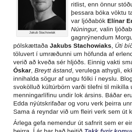
ritlist, enn önnur stó
þessara bóka vöktu ta
var ljóðabók
Elínar E
Núningur,
valin ljóða
Jakub Stachowiak
gagnrýnendum Morgun
pólskættaða
Jakubs Stachowiaks
,
Úti bí
töluvert í umræðunni um höfunda af erle
verið að kveða sér hljóðs. Einnig vakti 
Óskar
,
Breytt ástand
, verulega athygli, ekk
innihalda sögur af ungu fólki í neyslu. Bl
svokölluð kúltúrbörn varði tilefni til mikill
menningarlífinu undir lok ársins. Báðar er
Edda nýútskrifaðar og voru verk þeirra unn
Sama á reyndar við um fleiri verk sem út 
Árlega gefa nemendur út safnrit sem er ein
þeirra. Í ár bar það heitið
Takk fyrir komu