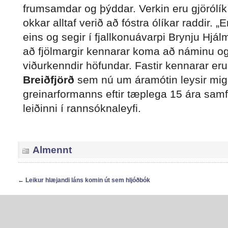
frumsamdar og þýddar. Verkin eru gjörólí
okkar alltaf verið að fóstra ólíkar raddir. 
eins og segir í fjallkonuávarpi Brynju Hjál
að fjölmargir kennarar koma að náminu og e
viðurkenndir höfundar. Fastir kennarar eru
Breiðfjörð
sem nú um áramótin leysir mig a
greinarformanns eftir tæplega 15 ára samf
leiðinni í rannsóknaleyfi.
Almennt
←
Leikur hlæjandi láns komin út sem hljóðbók