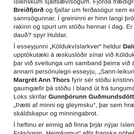
íslenskum sjálfsævisögum. Fjórða fræðigre
Breiðfjörð
og fjallar um ferðasögur sem er
sannsögunnar. Í greininni er hinn langi þ
rakinn og spurt um stöðu hennar í dag. E
dauð? spyr Huldar.
Í esseyjunni „Köldukvíslarkver“ heldur
Dal
upptökutæki á æskuslóðir sínar við Kölduk
þar við sveitunga um samband þeirra við á
annarri persónulegri esseyju, „Sann-leikuri
Margrét Ann Thors
fyrir sér stöðu kristi
gaumgæfir þá stöðu í bland út frá tungum
Loks skrifar
Gunnþórunn Guðmundsdótt
„Þætti af minni og gleymsku“, þar sem hr
skáldskapur og minningabrot.
Í heftinu er einnig að finna þrjár nýjar ísl
Frásögnin „Heimkomur“ eftir franska nób