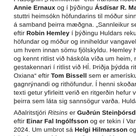
Annie Ernaux
og í þýðingu
Ásdísar R. M
stuttri heimsókn höfundarins til móður sinn
á samband þeirra mæðgna. „Sannleikur s
eftir
Robin Hemley
í þýðingu Huldars rek
höfundar og móður og inniheldur vangavel
um hvern innan sömu fjölskyldu. Hemley h
og kennt ritlist við háskóla víða um heim,
gestakennari í ritlist við HÍ. Þriðja þýdda r
Oxiana“ eftir
Tom Bissell
sem er amerísku
gagnrýnandi og rithöfundur. Í henni skoða
texti getur yfirleitt verið en ritgerðin hefur
þeirra sem láta sig sannsögur varða. Huld
Aðalritstjóri
Ritsins
er
Guðrún Steinþórsdó
eftir
Einar Fal Ingólfsson
og er tekin í Var
2024. Um umbrot sá
Helgi Hilmarsson
og