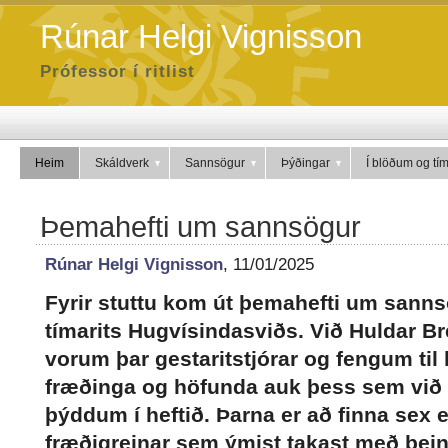
Rúnar Helgi Vignisson
Prófessor í ritlist
Heim
Skáldverk
Sannsögur
Þýðingar
Í blöðum og tí
Þemahefti um sannsögur
Rúnar Helgi Vignisson
, 11/01/2025
Fyrir stuttu kom út þemahefti um sanns
tímarits Hugvísindasviðs. Við Huldar Breið
vorum þar gestaritstjórar og fengum til 
fræðinga og höfunda auk þess sem við 
þýddum í heftið. Þarna er að finna sex e
fræðigreinar sem ýmist takast með bein