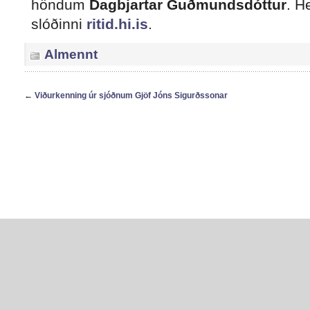
höndum
Dagbjartar Guðmundsdóttur
. H
slóðinni
ritid.hi.is
.
Almennt
←
Viðurkenning úr sjóðnum Gjöf Jóns Sigurðssonar