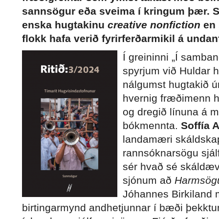
sannsögur eða sveima í kringum þær. 
enska hugtakinu
creative nonfiction
en 
flokk hafa verið fyrirferðarmikil á und
Í greininni „Í samban
spyrjum við Huldar 
nálgumst hugtakið 
hvernig fræðimenn h
og dregið línuna á mi
bókmennta.
Soffía 
landamæri skáldskap
rannsóknarsögu sjálfs
sér hvað sé skáldæ
sjónum að
Harmsögu
Jóhannes Birkiland 
birtingarmynd andhetjunnar í bæði þekk