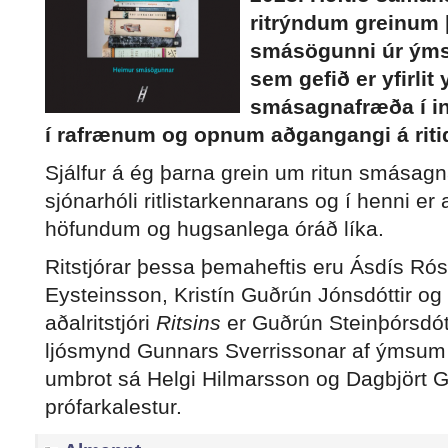
ritrýndum greinum 
smásögunni úr ýms
sem gefið er yfirlit 
smásagnafræða í inn
í rafrænum og opnum aðgangangi á ritid.
Sjálfur á ég þarna grein um ritun smásagna
sjónarhóli ritlistarkennarans og í henni er
höfundum og hugsanlega óráð líka.
Ritstjórar þessa þemaheftis eru Ásdís Rós
Eysteinsson, Kristín Guðrún Jónsdóttir og 
aðalritstjóri
Ritsins
er Guðrún Steinþórsdótt
ljósmynd Gunnars Sverrissonar af ýms
umbrot sá Helgi Hilmarsson og Dagbjört 
prófarkalestur.