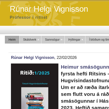
Rúnar Helgi Vignisson
Prófessor í ritlist
Heim
Skáldverk
Sannsögur
Þýðingar
Í blöðum og tí
Rúnar Helgi Vignisson
, 22/02/2026
Heimur smásögunn
fyrsta hefti Ritsins 
Hugvísindastofnuna
Um er að ræða ítarl
sem flutt voru á rá
smásögunnar í Hásk
2023. Heftið samans