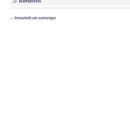
Almennt
←
Þemahefti um sannsögur