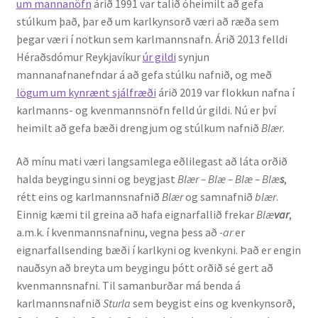
um mannanöfn
árið 1991 var talið óheimilt að gefa
stúlkum það, þar eð um karlkynsorð væri að ræða sem
þegar væri í notkun sem karlmannsnafn. Árið 2013 felldi
Héraðsdómur Reykjavíkur
úr gildi
synjun
mannanafnanefndar á að gefa stúlku nafnið, og með
lögum um kynrænt sjálfræði
árið 2019 var flokkun nafna í
karlmanns- og kvenmannsnöfn felld úr gildi. Nú er því
heimilt að gefa bæði drengjum og stúlkum nafnið
Blær
.
Að mínu mati væri langsamlega eðlilegast að láta orðið
halda beygingu sinni og beygjast
Blær – Blæ – Blæ – Blæ
s
,
rétt eins og karlmannsnafnið
Blær
og samnafnið
blær
.
Einnig kæmi til greina að hafa eignarfallið frekar
Blæ
var
,
a.m.k. í kvenmannsnafninu, vegna þess að
-ar
er
eignarfallsending bæði í karlkyni og kvenkyni. Það er engin
nauðsyn að breyta um beygingu þótt orðið sé gert að
kvenmannsnafni. Til samanburðar má benda á
karlmannsnafnið
Sturla
sem beygist eins og kvenkynsorð,