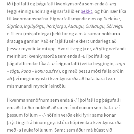
ið í þolfalli og þágufalli kvenkynsorða sem enda á
-ing
leggi einnig undir sig eignarfallið er
þekkt
, og hún nær líka
English
til kvenmannsnafna. Eignarfallsmyndir eins og
Guðrúnu
,
Sigrúnu
,
Ingibjörgu
,
Þorbjörgu
,
Áslaugu
,
Guðlaugu
,
Sólveigu
Administration
o.fl. eru (misjafnlega) þekktar og a.m.k. sumar nokkurra
áratuga gamlar. Það er í sjálfu sér ekkert undarlegt að
CV
þessar myndir komi upp. Hvort tveggja er, að yfirgnæfandi
meirihluti kvenkynsorða sem enda á
-u
í þolfalli og
Publications
þágufalli endar líka á
-u
í eignarfalli (veika beygingin,
saga
– sögu, kona – konu
o.s.frv.), og með þessu móti falla orðin
að því meginmynstri kvenkynsorða að hafa bara tvær
Research
mismunandi myndir í eintölu.
Teaching
Í kvenmannsnöfnum sem enda á
-i
í þolfalli og þágufalli
eru aðstæður nokkuð aðrar en í nöfnunum sem hafa
-u
í
þessum föllum –
-i
-nöfnin verða ekki fyrir sams konar
þrýstingi frá hinum geysistóra hópi veikra kvenkynsorða
með
-u
í aukaföllunum. Samt sem áður má búast við