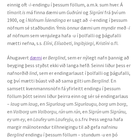
einnig oft
-i
-endingu í þessum föllum, a.m.k. sum hver. Á
tímarit.is
má finna dæmi um
Guðrúni
og
Sigrúni
frá því um
Rannsóknir
1900, og í
Nöfnum Íslendinga
er sagt að
-i
-ending í þessum
nöfnum sé staðbundin. Ýmis önnur dæmi um myndir með
-i
Máltækni
af nöfnum sem venjulega hafa
-u
í þolfalli og þágufalli
mætti nefna, s.s.
Elíni
,
Elísabeti
,
Ingibjörgi
,
Kristíni
o.fl.
Orðalyklar og orðafar
Áhugavert
dæmi
er
Berglind
, sem er nýlegt nafn þannig að
Orðhlutafræði
beyging þess styðst ekki við langa hefð. Seinni liður þess er
nafnorðið
lind
, sem er endingarlaust í þolfalli og þágufalli,
Samtímasetningafræði
og því mætti búast við að sama gilti um
Berglind
. En
samsett kvenmannsnöfn fá yfirleitt endingu í þessum
Söguleg setningafræði
föllum þótt seinni liður þeirra einn og sér sé endingarlaus
–
laug
um
laug
, en
Sigurlaug
um
Sigurlaugu
,
borg
um
borg
,
en
Valborg
um
Valborgu
,
rún
um
rún
, en
Sigrún
um
Sigrúnu
,
Hljóð og hljóðkerfi
ey
um
ey
, en
Laufey
um
Laufeyju
, o.s.frv. Þess vegna hafa
margir málnotendur tilhneigingu til að gefa nafninu
Staða íslenskunnar
Berglind
endingu í þessum föllum – stundum
-u
en þó