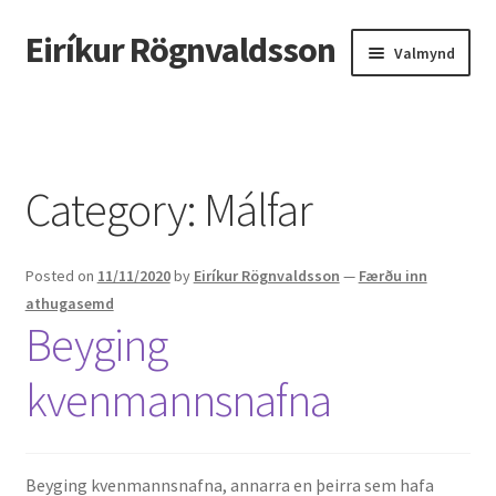
Eiríkur Rögnvaldsson
Fara
Hoppa
Valmynd
beint
yfir
í
í
Heim
leiðarkerfi
efni
Um mig
Category:
Málfar
Ætt
Posted on
11/11/2020
by
Eiríkur Rögnvaldsson
—
Færðu inn
Líf og starf
athugasemd
Beyging
Myndir
kvenmannsnafna
Kennsla
Kennd námskeið
Beyging kvenmannsnafna, annarra en þeirra sem hafa