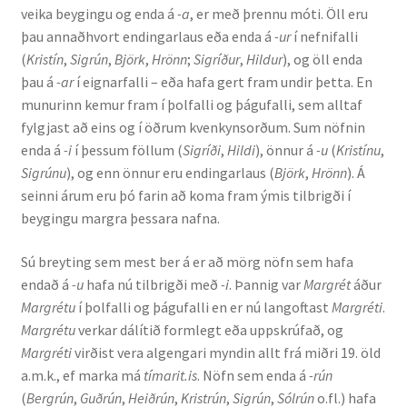
veika beygingu og enda á
-a
, er með þrennu móti. Öll eru
Kennsluefni
þau annaðhvort endingarlaus eða enda á
-ur
í nefnifalli
(
Kristín
,
Sigrún
,
Björk
,
Hrönn
;
Sigríður
,
Hildur
), og öll enda
Yfirlit um kennslu
þau á
-ar
í eignarfalli – eða hafa gert fram undir þetta. En
munurinn kemur fram í þolfalli og þágufalli, sem alltaf
Stjórnun
fylgjast að eins og í öðrum kvenkynsorðum. Sum nöfnin
enda á
-i
í þessum föllum (
Sigríði
,
Hildi
), önnur á
-u
(
Kristínu
,
Innan Háskólans
Sigrúnu
), og enn önnur eru endingarlaus (
Björk
,
Hrönn
). Á
seinni árum eru þó farin að koma fram ýmis tilbrigði í
Samstarfsverkefni
beygingu margra þessara nafna.
Styrkir og verðlaun
Sú breyting sem mest ber á er að mörg nöfn sem hafa
endað á
-u
hafa nú tilbrigði með
-i
. Þannig var
Margrét
áður
Utan Háskólans
Margrétu
í þolfalli og þágufalli en er nú langoftast
Margréti
.
Margrétu
verkar dálítið formlegt eða uppskrúfað, og
Margréti
virðist vera algengari myndin allt frá miðri 19. öld
Verkefnisstjórn
a.m.k., ef marka má
tímarit.is
. Nöfn sem enda á
-rún
(
Bergrún
,
Guðrún
,
Heiðrún
,
Kristrún
,
Sigrún
,
Sólrún
o.fl.) hafa
Þjónusta