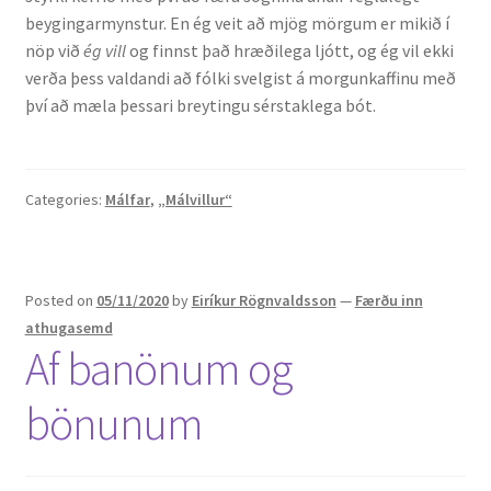
beygingarmynstur. En ég veit að mjög mörgum er mikið í
nöp við
ég vill
og finnst það hræðilega ljótt, og ég vil ekki
verða þess valdandi að fólki svelgist á morgunkaffinu með
því að mæla þessari breytingu sérstaklega bót.
Categories:
Málfar
,
„Málvillur“
Posted on
05/11/2020
by
Eiríkur Rögnvaldsson
—
Færðu inn
athugasemd
Af banönum og
bönunum