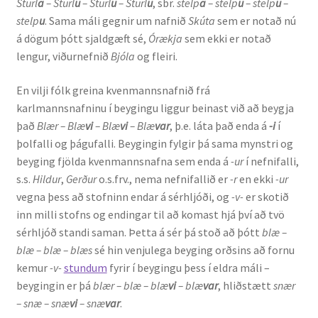
Sturl
a
– Sturl
u
– Sturl
u
– Sturl
u
, sbr.
stelp
a
– stelp
u
– stelp
u
–
stelp
u
. Sama máli gegnir um nafnið
Skúta
sem er notað nú
á dögum þótt sjaldgæft sé,
Órækja
sem ekki er notað
lengur, viðurnefnið
Bjóla
og fleiri.
En vilji fólk greina kvenmannsnafnið frá
karlmannsnafninu í beygingu liggur beinast við að beygja
það
Blær – Blæ
vi
– Blæ
vi
– Blæ
var
, þ.e. láta það enda á
-i
í
þolfalli og þágufalli. Beygingin fylgir þá sama mynstri og
beyging fjölda kvenmannsnafna sem enda á
-ur
í nefnifalli,
s.s.
Hildur
,
Gerður
o.s.frv., nema nefnifallið er
-r
en ekki
-ur
vegna þess að stofninn endar á sérhljóði, og
-v-
er skotið
inn milli stofns og endingar til að komast hjá því að tvö
sérhljóð standi saman. Þetta á sér þá stoð að þótt
blæ –
blæ – blæ – blæs
sé hin venjulega beyging orðsins að fornu
kemur
-v-
stundum
fyrir í beygingu þess í eldra máli –
beygingin er þá
blær – blæ – blæ
vi
– blæ
var
, hliðstætt
snær
– snæ – snæ
vi
– snæ
var
.