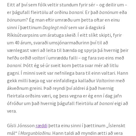
Eitt af því sem fólk veltir stundum fyrir sér – og deilir um –
er þágufall fleirtölu af orðinu
banani
. Er það
banönum
eða
bönunum
? Ég man eftir umræðu um þetta oftar en einu
sinni í þættinum
Daglegt mál
sem var á dagskrá
Ríkisútvarpsins um áratuga skeið. Í eitt slíkt skipti, fyrir
um 40 árum, svaraði umsjónarmaðurinn því til að
vænlegast væri að leita til bænda og spyrja þá hvernig þeir
hefðu orðið
valt­ari
í umræddu falli – og fara svo eins með
banani
. Þótt ég sé úr sveit kom þetta svar mér að litlu
gagni. Í minni sveit var nefnilega bara til einn valtari. Hann
gekk milli bæja og var einfaldlega kallaður
Valtarinn
með
ákveðnum greini. Það reyndi því aldrei á það hvernig
fleirtala orðs­ins væri, og þess vegna er ég enn í dag jafn
ófróður um það hvernig þágu­fall fleirtölu af
banani
eigi að
vera.
Gísli Jónsson
ræddi
þetta einu sinni í þættinum „Íslenskt
mál“ í
Morgunblaðinu
. Hann taldi að myndin ætti að vera