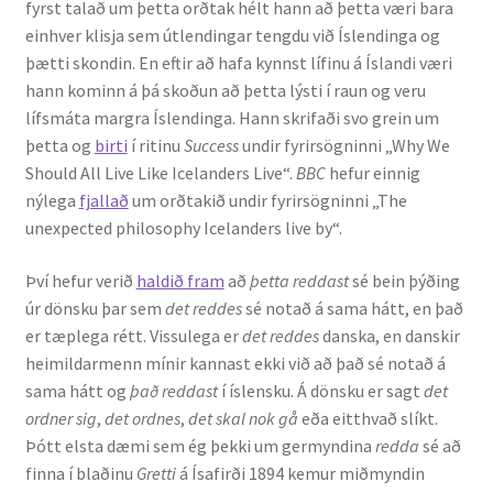
fyrst talað um þetta orðtak hélt hann að þetta væri bara
einhver klisja sem útlendingar tengdu við Íslendinga og
þætti skondin. En eftir að hafa kynnst lífinu á Íslandi væri
hann kominn á þá skoðun að þetta lýsti í raun og veru
lífsmáta margra Íslendinga. Hann skrifaði svo grein um
þetta og
birti
í ritinu
Success
undir fyrirsögninni „Why We
Should All Live Like Icelanders Live“.
BBC
hefur einnig
nýlega
fjallað
um orðtakið undir fyrirsögninni „The
unexpected philosophy Icelanders live by“.
Því hefur verið
haldið fram
að
þetta reddast
sé bein þýðing
úr dönsku þar sem
det reddes
sé notað á sama hátt, en það
er tæplega rétt. Vissulega er
det reddes
danska, en danskir
heimildarmenn mínir kannast ekki við að það sé notað á
sama hátt og
það reddast
í íslensku. Á dönsku er sagt
det
ordner sig
,
det ordnes
,
det skal nok gå
eða eitthvað slíkt.
Þótt elsta dæmi sem ég þekki um germyndina
redda
sé að
finna í blaðinu
Gretti
á Ísafirði 1894 kemur miðmyndin