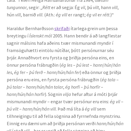
tungunnar
, segir: „
Rétt
er að segja: Ég
vil
, þú
vilt
, hann
vill
,
hún
vill
, barnið
vill
. (Ath.:
ég vill
er rangt;
ég vil
er
rétt
.)“
Haraldur Bernharðsson
skrifaði
ítarlega grein um þessa
breytingu í
Íslenskt mál
2005. Hann bendir á að langflestar
sagnir málsins hafa aðeins tvær mismunandi myndir í
framsöguhætti eintölu nútíðar, þótt persónurnar séu
þrjár. Annaðhvort eru fyrsta og þriðja persóna eins, en
önnur persóna frábrugðin (
ég les
–
þú lest
–
hann
/
hún
/
hán
les
,
ég fer
–
þú ferð
–
hann/hún/hán fer
) eða önnur og þriðja
persóna eru eins, en fyrsta persóna frábrugðin (
ég tala
–
þú talar
–
hann/hún/hán talar
,
ég horfi
–
þú horfir
–
hann/hún/hán horfir
). Sögnin
vilja
hefur aftur á móti þrjár
mismunandi myndir – engar tvær persónur eru eins:
ég vil
–
þú vilt
–
hann/hún/hán vill
. Það má líta á
ég vill
sem
tilhneigingu til að fella sögnina að fyrrnefnda mynstrinu.
Einnig eru dæmi um að þriðja persónan verði
hann/hún/hán
vil
í stað
vill
– þar er verið að fella sögnina að hinu