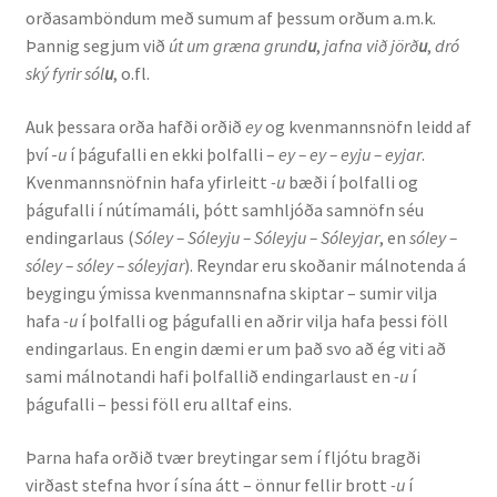
orðasamböndum með sumum af þessum orðum a.m.k.
Þannig segjum við
út um græna grund
u
,
jafna við jörð
u
,
dró
ský fyrir sól
u
, o.fl.
Auk þessara orða hafði orðið
ey
og kvenmannsnöfn leidd af
því -
u
í þágufalli en ekki þolfalli –
ey – ey – eyju – eyjar
.
Kvenmannsnöfnin hafa yfirleitt
-u
bæði í þolfalli og
þágufalli í nútímamáli, þótt samhljóða samnöfn séu
endingarlaus (
Sóley – Sóleyju – Sóleyju – Sóleyjar
, en
sóley –
sóley – sóley – sóleyjar
). Reyndar eru skoðanir málnotenda á
beygingu ýmissa kvenmannsnafna skiptar – sumir vilja
hafa
-u
í þolfalli og þágufalli en aðrir vilja hafa þessi föll
endingarlaus. En engin dæmi er um það svo að ég viti að
sami málnotandi hafi þolfallið endingarlaust en
-u
í
þágufalli – þessi föll eru alltaf eins.
Þarna hafa orðið tvær breytingar sem í fljótu bragði
virðast stefna hvor í sína átt – önnur fellir brott
-u
í