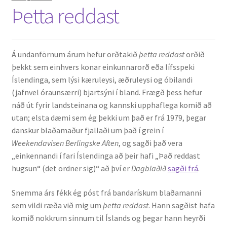
Þetta reddast
Á undanförnum árum hefur orðtakið
þetta reddast
orðið
þekkt sem einhvers konar einkunnarorð eða lífsspeki
Íslendinga, sem lýsi kæruleysi, æðruleysi og óbilandi
(jafnvel óraunsærri) bjartsýni í bland. Frægð þess hefur
náð út fyrir landsteinana og kannski upphaflega komið að
utan; elsta dæmi sem ég þekki um það er frá 1979, þegar
danskur blaðamaður fjallaði um það í grein í
Weekendavisen Berlingske Aften
, og sagði það vera
„einkennandi í fari Íslendinga að þeir hafi „Það reddast
hugsun“ (det ordner sig)“ að því er
Dagblaðið
sagði frá
.
Snemma árs fékk ég póst frá bandarískum blaðamanni
sem vildi ræða við mig um
þetta reddast
. Hann sagðist hafa
komið nokkrum sinnum til Íslands og þegar hann heyrði