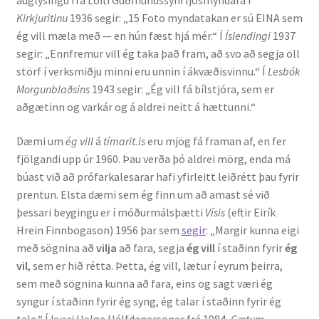
auglýsingu frá Lofti Guðmundssyni ljósmyndara í
Kirkjuritinu
1936 segir: „15 Foto myndatakan er sú EINA sem
ég vill mæla með — en hún fæst hjá mér.“ Í
Íslendingi
1937
segir: „Ennfremur vill ég taka það fram, að svo að segja öll
störf í verksmiðju minni eru unnin í ákvæðisvinnu.“ Í
Lesbók
Morgunblaðsins
1943 segir: „Ég vill fá bílstjóra, sem er
aðgætinn og varkár og á aldrei neitt á hættunni.“
Dæmi um
ég vill
á
tímarit.is
eru mjög fá framan af, en fer
fjölgandi upp úr 1960. Þau verða þó aldrei mörg, enda má
búast við að prófarkalesarar hafi yfirleitt leiðrétt þau fyrir
prentun. Elsta dæmi sem ég finn um að amast sé við
þessari beygingu er í móðurmálsþætti
Vísis
(eftir Eirík
Hrein Finnbogason) 1956 þar sem
segir
: „Margir kunna eigi
með sögnina að
vilja
að fara, segja
ég vill
í staðinn fyrir
ég
vil
, sem er hið rétta. Þetta, ég vill, lætur í eyrum þeirra,
sem með sögnina kunna að fara, eins og sagt væri ég
syngur í staðinn fyrir ég syng, ég talar í staðinn fyrir ég
tala.“ Í kveri Helga Hálfdanarsonar frá 1984,
Gætum