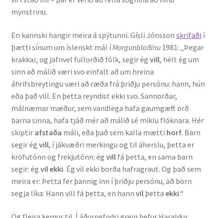
mynstrinu.
En kannski hangir meira á spýtunni. Gísli Jónsson
skrifaði
í
þætti sínum um íslenskt mál í
Morgunblaðinu
1981: „Þegar
krakkar, og jafnvel fullorðið fólk, segir ég
vill
, hélt ég um
sinn að málið væri svo einfalt að um hreina
áhrifsbreytingu væri að ræða frá þriðju persónu: hann, hún
eða það vill. En þetta reyndist ekki svo. Sannorðar,
málnæmar mæður, sem vandlega hafa gaumgæft orð
barna sinna, hafa tjáð mér að málið sé miklu flóknara. Hér
skiptir
afstaða
máli, eða það sem kalla mætti
horf
. Barn
segir ég
vill
, í jákvæðri merkingu og til áherslu, þetta er
kröfutónn og frekjutónn: ég
vill
fá þetta, en sama barn
segir: ég
vil ekki
. Ég vil ekki borða hafragraut. Og það sem
meira er: Þetta fer þannig inn í þriðju persónu, að börn
segja líka: Hann vill fá þetta, en hann
vil
þetta
ekki
.“
Og fleira kemur til. Í áðurnefndri grein hefur Haraldur