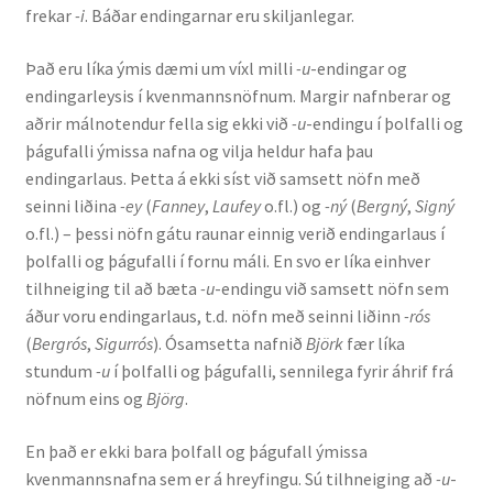
frekar
-i
. Báðar endingarnar eru skiljanlegar.
Ritverk og erindi
Það eru líka ýmis dæmi um víxl milli
-u
-endingar og
Bækur
endingarleysis í kvenmannsnöfnum. Margir nafnberar og
aðrir málnotendur fella sig ekki við
-u
-endingu í þolfalli og
Önnur ritverk
þágufalli ýmissa nafna og vilja heldur hafa þau
endingarlaus. Þetta á ekki síst við samsett nöfn með
Ritrýndar greinar
seinni liðina
-ey
(
Fanney
,
Laufey
o.fl.) og
-ný
(
Bergný
,
Signý
o.fl.) – þessi nöfn gátu raunar einnig verið endingarlaus í
Óritrýnt fræðilegt efni
þolfalli og þágufalli í fornu máli. En svo er líka einhver
tilhneiging til að bæta
-u
-endingu við samsett nöfn sem
áður voru endingarlaus, t.d. nöfn með seinni liðinn
-rós
Málfarspistlar
(
Bergrós
,
Sigurrós
). Ósamsetta nafnið
Björk
fær líka
stundum
-u
í þolfalli og þágufalli, sennilega fyrir áhrif frá
Fræðilegir fyrirlestrar
nöfnum eins og
Björg
.
Ýmis erindi
En það er ekki bara þolfall og þágufall ýmissa
kvenmannsnafna sem er á hreyfingu. Sú tilhneiging að
-u
-
Blaðaefni