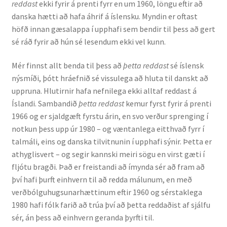
reddast
ekki fyrir á prenti fyrr en um 1960, löngu eftir að
danska hætti að hafa áhrif á íslensku. Myndin er oftast
höfð innan gæsalappa í upphafi sem bendir til þess að gert
sé ráð fyrir að hún sé lesendum ekki vel kunn.
Mér finnst allt benda til þess að
þetta reddast
sé íslensk
nýsmíði, þótt hráefnið sé vissulega að hluta til danskt að
uppruna. Hlutirnir hafa nefnilega ekki alltaf reddast á
Íslandi. Sambandið
þetta reddast
kemur fyrst fyrir á prenti
1966 og er sjaldgæft fyrstu árin, en svo verður sprenging í
notkun þess upp úr 1980 – og væntanlega eitthvað fyrr í
talmáli, eins og danska tilvitnunin í upphafi sýnir. Þetta er
athyglisvert – og segir kannski meiri sögu en virst gæti í
fljótu bragði. Það er freistandi að ímynda sér að fram að
því hafi þurft einhvern til að redda málunum, en með
verðbólguhugsunarhættinum eftir 1960 og sérstaklega
1980 hafi fólk farið að trúa því að þetta reddaðist af sjálfu
sér, án þess að einhvern geranda þyrfti til.