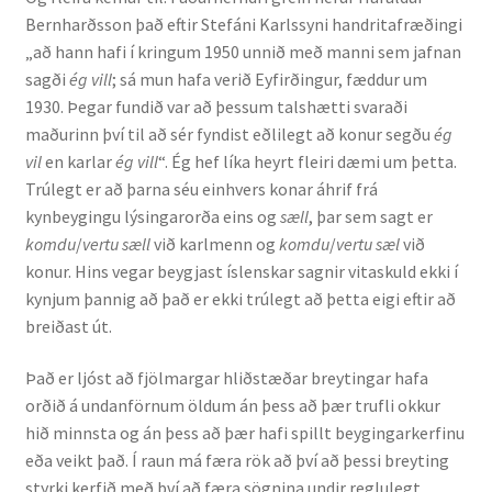
Bernharðsson það eftir Stefáni Karlssyni handritafræðingi
„að hann hafi í kringum 1950 unnið með manni sem jafnan
sagði
ég vill
; sá mun hafa verið Eyfirðingur, fæddur um
1930. Þegar fundið var að þessum talshætti svaraði
maðurinn því til að sér fyndist eðlilegt að konur segðu
ég
vil
en karlar
ég vill
“. Ég hef líka heyrt fleiri dæmi um þetta.
Trúlegt er að þarna séu einhvers konar áhrif frá
kynbeygingu lýsingarorða eins og
sæll
, þar sem sagt er
komdu
/
vertu sæll
við karlmenn og
komdu
/
vertu sæl
við
konur. Hins vegar beygjast íslenskar sagnir vitaskuld ekki í
kynjum þannig að það er ekki trúlegt að þetta eigi eftir að
breiðast út.
Það er ljóst að fjölmargar hliðstæðar breytingar hafa
orðið á undanförnum öldum án þess að þær trufli okkur
hið minnsta og án þess að þær hafi spillt beygingarkerfinu
eða veikt það. Í raun má færa rök að því að þessi breyting
styrki kerfið með því að færa sögnina undir reglulegt