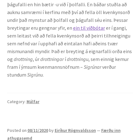
þágufalli en hin bætir
-u
við í þolfalli. En báðar stuðla að
auknu samræmi í kerfinu með því að fella öll kvenkynsorð
undir það mynstur að þolfall og þágufall séu eins. Þessar
breytingar eru gengnar yfir, en
ein til viðbótar
er í gangi,
sem leitast við að fella kvenkynsorð að þeirri tilhneigingu
sem nefnd var í upphafi að eintalan hafi aðeins tvær
mismunandi myndir. Það er breyting á eignarfalli orða eins
og
drottning
, úr
drottningar
í
drottningu
, sem einnig kemur
fram í ýmsum kvenmannsnöfnum –
Sigrúnar
verður
stundum
Sigrúnu
.
Category:
Málfar
Posted on
08/11/2020
by
Eiríkur Rögnvaldsson
—
Færðu inn
athugasemd