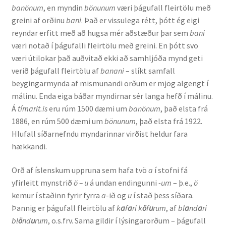
banönum
, en myndin
bönunum
væri þágufall fleirtölu með
greini af orðinu
bani
. Það er vissulega rétt, þótt ég eigi
reyndar erfitt með að hugsa mér aðstæður þar sem
bani
væri notað í þágufalli fleirtölu með greini. En þótt svo
væri útilokar það auðvitað ekki að samhljóða mynd geti
verið þágufall fleirtölu af
banani
– slíkt samfall
beygingarmynda af mismunandi orðum er mjög algengt í
málinu. Enda eiga báðar myndirnar sér langa hefð í málinu.
Á
tímarit.is
eru rúm 1500 dæmi um
banönum
, það elsta frá
1886, en rúm 500 dæmi um
bönunum
, það elsta frá 1922.
Hlufall síðarnefndu myndarinnar virðist heldur fara
hækkandi.
Orð af íslenskum uppruna sem hafa tvö
a
í stofni fá
yfirleitt mynstrið
ö – u
á undan endingunni
-um
– þ.e.,
ö
kemur í staðinn fyrir fyrra
a
-ið og
u
í stað þess síðara.
Þannig er þágufall fleirtölu af
k
a
f
a
ri k
ö
f
u
rum
, af
bl
a
nd
a
ri
bl
ö
nd
u
rum
, o.s.frv. Sama gildir í lýsingarorðum – þágufall