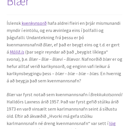
Blær
Íslensk
kvenkynsorð
hafa aldrei fleiri en þrjár mismunandi
myndir í eintölu, og eru ævinlega eins í þolfalli og
þágufalli. Undantekning frá þessu er þó
kvenmannsnafnið
Blær
, ef það er beygt eins og t.d. er gert
á
Málið.is
(þar segir reyndar að það „beygist líklega“
svona), þ.e.
Blær – Blæ – Blævi – Blævar
. Nafnorðið
blær
er og
hefur alltaf verið karlkynsorð, og enginn vafi leikur á
karlkynsbeygingu þess –
blær – blæ – blæ – blæs
. En hvernig
á að beygja það sem kvenmannsnafn?
Blær
var fyrst notað sem kvenmannsnafn í
Brekkukotsannál
Halldórs Laxness árið 1957. Það var fyrst gefið stúlku árið
1973 en varð vinsælt sem karlmannsnafn seint á síðustu
öld. Eftir að ákvæðið „Hvorki má gefa stúlku
karlmannsnafn né dreng kvenmannsnafn“ var sett í
lög