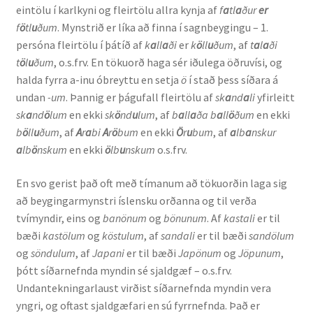
eintölu í karlkyni og fleirtölu allra kynja af
f
a
tl
a
ður
er
f
ö
tl
u
ðum
. Mynstrið er líka að finna í sagnbeygingu – 1.
persóna fleirtölu í þátíð af
k
a
ll
a
ði
er
k
ö
ll
u
ðum
, af
t
a
l
a
ði
t
ö
l
u
ðum
, o.s.frv. En tökuorð haga sér iðulega öðruvísi, og
halda fyrra a-inu óbreyttu en setja
ö
í stað þess síðara á
undan
-um
. Þannig er þágufall fleirtölu af
sk
a
nd
a
li
yfirleitt
sk
a
nd
ö
lum
en ekki
sk
ö
nd
u
lum
, af
b
a
ll
a
ða b
a
ll
ö
ðum
en ekki
b
ö
ll
u
ðum
, af
A
r
a
bi
A
r
ö
bum
en ekki
­Ö
r
u
bum
, af
a
lb
a
nskur
a
lb
ö
nskum
en ekki
ö
lb
u
nskum
o.s.frv.
En svo gerist það oft með tímanum að tökuorðin laga sig
að beygingarmynstri íslensku orðanna og til verða
tvímyndir, eins og
banönum
og
bönunum
. Af
kastali
er til
bæði
kastölum
og
köstulum
, af
sandali
er til bæði
sandölum
og
söndulum
, af
Japani
er til bæði
Japönum
og
Jöpunum
,
þótt síðarnefnda myndin sé sjaldgæf – o.s.frv.
Undantekningarlaust virðist síðarnefnda myndin vera
yngri, og oftast sjaldgæfari en sú fyrrnefnda. Það er