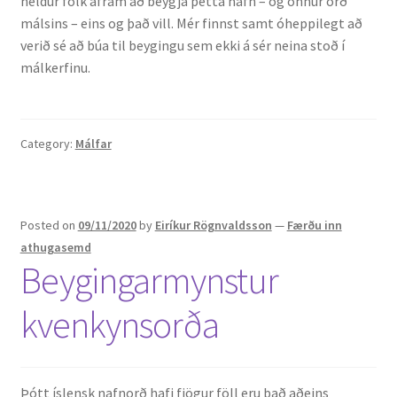
heldur fólk áfram að beygja þetta nafn – og önnur orð
málsins – eins og það vill. Mér finnst samt óheppilegt að
verið sé að búa til beygingu sem ekki á sér neina stoð í
málkerfinu.
Category:
Málfar
Posted on
09/11/2020
by
Eiríkur Rögnvaldsson
—
Færðu inn
athugasemd
Beygingarmynstur
kvenkynsorða
Þótt íslensk nafnorð hafi fjögur föll eru það aðeins