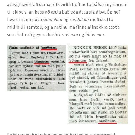
athyglisvert að sama fólk virðist oft nota báðar myndirnar
til skiptis, án þess að ætla það eða átta sig á því. Ég hef
heyrt mann nota
sandölum
og
söndulum
með stuttu
millibili í samtali, og á netinu má finna allnokkra texta
sem hafa að geyma bæði
banönum
og
bönunum
.
Báðar myndirnar,
banönum
og
bönunum
, samræmast