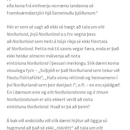
eða kona frá einhverju norrænu landanna sé
framkvæmdastjóri hjá Sameinuðu þjóðunum.“
Hér er sem sé sagt að ekki sé hægt að tala um
eitt
Norðurland
,
þrjú Norðurlönd
o.s.frv. vegna þess
að
Norðurlönd
sem heiti á hópi ríkja sé ekki fleirtala
af
Norðurland
. Þetta má til sanns vegar færa, enda er það
ekki heldur almenn málvenja að nota
eintöluna
Norðurland
í þessari merkingu. Slík dæmi koma
vissulega fyrir – „Svíþjóð er það Norðurland sem tekur við
flestu flóttafólki“, „Hafa sömu réttindi og heimamenn í
því Norðurlandi sem þeir dveljast í“, o.fl. – en eru sjaldgæf.
En í dæmum eins og
eitt Norðurlandanna
og
á hinum
Norðurlöndunum
er alls ekkert verið að nota
eintöluna
Norðurland
. Hvað er þá að þeim?
Á bak við andstöðu við slík dæmi hlýtur að liggja sú
hugmynd að það sé ekki „rökrétt“ að tala um
eitt