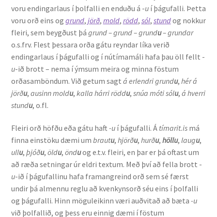
voru endingarlaus í þolfalli en enduðu á -
u
í þágufalli. Þetta
voru orð eins og
grund
,
jörð
,
mold
,
rödd
,
sól
,
stund
og nokkur
fleiri, sem beygðust þá
grund – grund – grund
u
– grundar
o.s.frv. Flest þessara orða gátu reyndar líka verið
endingarlaus í þágufalli og í nútímamáli hafa þau öll fellt -
u
-ið brott – nema í ýmsum meira og minna föstum
orðasamböndum. Við getum sagt
á erlendri grund
u
,
hér á
jörð
u
,
ausinn mold
u
,
kalla hárri rödd
u
,
snúa móti sól
u
,
á hverri
stund
u
, o.fl.
Fleiri orð höfðu eða gátu haft
-u
í þágufalli. Á
tímarit.is
má
finna einstöku dæmi um
braut
u
,
hjörð
u
,
hurð
u
,
höllu
,
laug
u
,
ull
u
,
þjóð
u
,
öld
u
,
önd
u
og e.t.v. fleiri, en þar er þá oftast um
að ræða setningar úr eldri textum. Með því að fella brott -
u
-ið í þágufallinu hafa framangreind orð sem sé færst
undir þá almennu reglu að kvenkynsorð séu eins í þolfalli
og þágufalli. Hinn möguleikinn væri auðvitað að bæta ­
-u
við þolfallið, og þess eru einnig dæmi í föstum