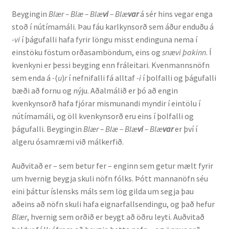
Beygingin
Blær – Blæ – Blæ
vi
– Blæ
var
á sér hins vegar enga
stoð í nútímamáli. Þau fáu karlkynsorð sem áður enduðu á
-vi
í þágufalli hafa fyrir löngu misst endinguna nema í
einstöku föstum orðasamböndum, eins og
snævi þakinn
. Í
kvenkyni er þessi beyging enn fráleitari. Kvenmannsnöfn
sem enda á
-
(
u
)
r
í nefnifalli fá alltaf
-i
í þolfalli og þágufalli
bæði að fornu og nýju. Aðalmálið er þó að engin
kvenkynsorð hafa fjórar mismunandi myndir í eintölu í
nútímamáli, og öll kvenkynsorð eru eins í þolfalli og
þágufalli. Beygingin
Blær – Blæ – Blæ
vi
– Blæ
var
er því í
algeru ósamræmi við málkerfið.
Auðvitað er – sem betur fer – enginn sem getur mælt fyrir
um hvernig beygja skuli nöfn fólks. Þótt mannanöfn séu
eini þáttur íslensks máls sem lög gilda um segja þau
aðeins að nöfn skuli hafa eignarfallsendingu, og það hefur
Blær
, hvernig sem orðið er beygt að öðru leyti. Auðvitað