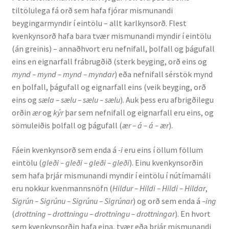
tiltölulega fá orð sem hafa fjórar mismunandi
beygingarmyndir í eintölu – allt karlkynsorð. Flest
kvenkynsorð hafa bara tvær mismunandi myndir í eintölu
(án greinis) – annaðhvort eru nefnifall, þolfall og þágufall
eins en eignarfall frábrugðið (sterk beyging, orð eins og
mynd – mynd – mynd – myndar
) eða nefnifall sérstök mynd
en þolfall, þágufall og eignarfall eins (veik beyging, orð
eins og
sæla – sælu – sælu – sælu
). Auk þess eru afbrigðilegu
orðin
ær
og
kýr
þar sem nefnifall og eignarfall eru eins, og
sömuleiðis þolfall og þágufall (
ær – á – á – ær
).
Fáein kvenkynsorð sem enda á
-i
eru eins í öllum föllum
eintölu (
gleði – gleði – gleði – gleði
). Einu kvenkynsorðin
sem hafa þrjár mismunandi myndir í eintölu í nútímamáli
eru nokkur kvenmannsnöfn (
Hildur – Hildi – Hildi – Hildar
,
Sigrún – Sigrúnu – Sigrúnu – Sigrúnar
) og orð sem enda á
–ing
(
drottning – drottningu – drottningu – drottningar
). En hvort
sem kvenkynsorðin hafa eina, tvær eða þrjár mismunandi