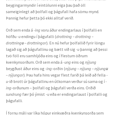
beygingarmyndir í eintölunni eiga þau það öll
sameiginlegt að þolfall og þágufall hafa sömu mynd.
Þannig hefur þetta þó ekki alltaf verið.
Orð sem enda á
-ing
voru áður endingarlaus í þolfalli en
höfðu
-u
endingu í þágufalli (
drottning – drottning –
drottning
u
– drottningar
)
.
En nú hefur þolfallið fyrir löngu
lagað sig að þágufallinu og bætt við sig
-u
þannig að þessi
tvö föll eru samhljóða eins og í flestum öðrum
kvenkynsorðum. Orð sem enda á
-ung
eins og
nýjung
beygðust áður eins og
-ing
-orðin (
nýjung – nýjung – nýjung
u
– nýjungar
). Þau hafa hins vegar flest farið þá leið að fella -
u-
ið brott úr þágufallinu en útkoman verður sú sama og í
-
ing
-orðunum – þolfall og þágufall verða eins. Orðið
sundrung
fær þó ýmist -
u
eða er endingarlaust í þolfalli og
þágufalli.
Í fornu máli var líka hópur einkvæðra kvenkynsorða sem