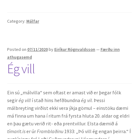
Category:
Málfar
Posted on
07/11/2020
by
Eiríkur Rögnvaldsson
—
Færðu inn
athugasemd
Ég vill
Ein sú „málvilla“ sem oftast er amast við er þegar fólk
segir
ég vill
í stað hins hefðbundna
ég vil
. Þessi
málbreyting virðist ekki vera ýkja gömul – einstöku dæmi
má finna um hana í ritum frá fyrsta hluta 20. aldar og eldri
en þau gætu verið rit- eða prentvillur. Elsta dæmið á
tímarit.is
er úr
Framblaðinu
1933: „Þó vill ég engan þeirra.“ Í