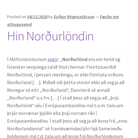
Posted on
04/11/2020
by
Eiríkur Rögnvaldsson
—
Færðu inn
athugasemd
Hin Norðurlöndin
Í
Málfarsbankanum
segir
: „
Norðurlönd
eru ein heild og
Ísland er venjulega talið hluti hennar. Fleirtöluorðið
Norðurlönd, í þessari merkingu, er ekki fleirtala orðsins
Norðurland […]. Miðað við þetta stenst ekki að segja að
Noregur sé eitt „Norðurland“, Danmörk sé annað
„Norðurland“ o.s.frv. […] Í stað þess að segja að „þrjú
Norðurlönd“ séu í Evrópusambandinu má t.a.m. tala um
þrjár norrænar þjóðir eða þrjú norræn ríki í
Evrópusambandinu. Í stað þess að segja að kona frá „einu
Norðurlandanna“ sé framkvæmdastjóri hjá Sameinuðu
þjóðunum má t.d. tala um að kona frá Norðurlöndunum