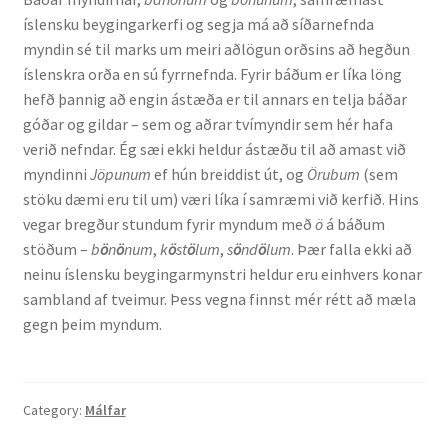
íslensku beygingarkerfi og segja má að síðarnefnda
myndin sé til marks um meiri aðlögun orðsins að hegðun
íslenskra orða en sú fyrrnefnda. Fyrir báðum er líka löng
hefð þannig að engin ástæða er til annars en telja báðar
góðar og gildar – sem og aðrar tvímyndir sem hér hafa
verið nefndar. Ég sæi ekki heldur ástæðu til að amast við
myndinni
Jöpunum
ef hún breiddist út, og
Örubum
(sem
stöku dæmi eru til um) væri líka í samræmi við kerfið. Hins
vegar bregður stundum fyrir myndum með
ö
á báðum
stöðum –
b
ö
n
ö
num
,
k
ö
st
ö
lum
,
s
ö
nd
ö
lum
. Þær falla ekki að
neinu íslensku beygingarmynstri heldur eru einhvers konar
sambland af tveimur. Þess vegna finnst mér rétt að mæla
gegn þeim myndum.
Category:
Málfar