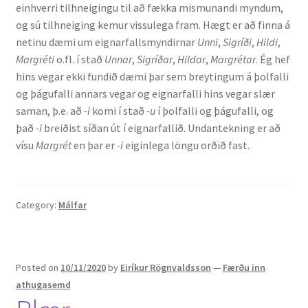
einhverri tilhneigingu til að fækka mismunandi myndum,
og sú tilhneiging kemur vissulega fram. Hægt er að finna á
netinu dæmi um eignarfallsmyndirnar
Unni
,
Sigríði
,
Hildi
,
Margréti
o.fl. í stað
Unnar
,
Sigríðar
,
Hildar
,
Margrétar
. Ég hef
hins vegar ekki fundið dæmi þar sem breytingum á þolfalli
og þágufalli annars vegar og eignarfalli hins vegar slær
saman, þ.e. að
-i
komi í stað
-u
í þolfalli og þágufalli, og
það
-i
breiðist síðan út í eignarfallið. Undantekning er að
vísu
Margrét
en þar er
-i
eiginlega löngu orðið fast.
Category:
Málfar
Posted on
10/11/2020
by
Eiríkur Rögnvaldsson
—
Færðu inn
athugasemd