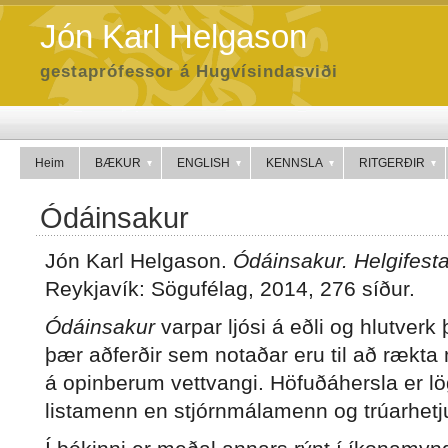
Jón Karl Helgason
gestaprófessor á Hugvísindasviði
Heim
BÆKUR
ENGLISH
KENNSLA
RITGERÐIR
Ódáinsakur
Jón Karl Helgason.
Ódáinsakur. Helgifesta
Reykjavík: Sögufélag, 2014, 276 síður.
Ódáinsakur
varpar ljósi á eðli og hlutverk
þær aðferðir sem notaðar eru til að rækta
á opinberum vettvangi. Höfuðáhersla er lö
listamenn en stjórnmálamenn og trúarhetj