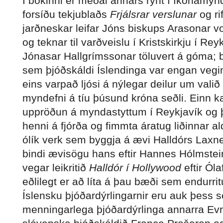
Í bókinni er meðal annars rýnt í íkonamyn
forsíðu tekjublaðs
Frjálsrar verslunar
og ri
jarðneskar leifar Jóns biskups Arasonar v
og teknar til varðveislu í Kristskirkju í Rey
Jónasar Hallgrímssonar töluvert á góma; 
sem þjóðskáldi Íslendinga var engan veginn
eins varpað ljósi á nýlegar deilur um val
myndefni á tíu þúsund króna seðli. Einn ka
uppröðun á myndastyttum í Reykjavík og þ
henni á fjórða og fimmta áratug liðinnar al
ólík verk sem byggja á ævi Halldórs Laxne
bindi ævisögu hans eftir Hannes Hólmstei
vegar leikritið
Halldór í Hollywood
eftir Ól
eðlilegt er að líta á þau bæði sem endurrit
Íslensku þjóðardýrlingarnir eru auk þess s
menningarlega þjóðardýrlinga annarra Evr