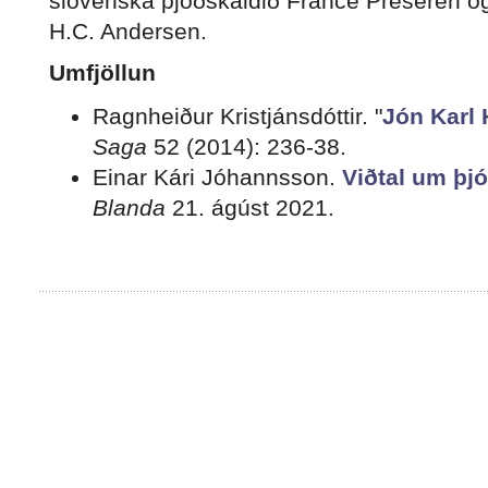
slóvenska þjóðskáldið France Prešeren o
H.C. Andersen.
Umfjöllun
Ragnheiður Kristjánsdóttir. "
Jón Karl
Saga
52 (2014): 236-38.
Einar Kári Jóhannsson.
Viðtal um þj
Blanda
21. ágúst 2021.