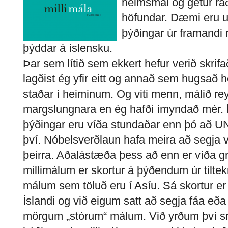
heimsmál og getur rá
höfundar. Dæmi eru 
þýðingar úr framandi 
þýddar á íslensku.
Þar sem lítið sem ekkert hefur verið skrif
lagðist ég yfir eitt og annað sem hugsað 
staðar í heiminum. Og viti menn, málið re
margslungnara en ég hafði ímyndað mér. Í
þýðingar eru víða stundaðar enn þó að
því. Nóbelsverðlaun hafa meira að segja ve
þeirra. Aðalástæða þess að enn er víða gri
millimálum er skortur á þýðendum úr tilte
málum sem töluð eru í Asíu. Sá skortur er a
Íslandi og við eigum satt að segja fáa eð
mörgum „stórum“ málum. Við yrðum því s