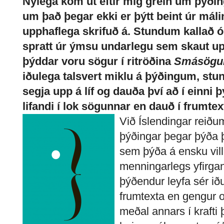
Nýlega kom út eftir mig grein um þýðin
um það þegar ekki er þýtt beint úr mál
upphaflega skrifuð á. Stundum kallað ó
spratt úr ýmsu undarlegu sem skaut u
þýddar voru sögur í ritröðina
Smásögur
iðulega talsvert miklu á þýðingum, st
segja upp á líf og dauða því að í einni
lifandi í lok sögunnar en dauð í frumtex
Við Íslendingar reiðu
þýðingar þegar þýða þ
sem þýða á ensku vil
menningarlegs yfirgang
þýðendur leyfa sér iðu
frumtexta en gengur o
meðal annars í krafti