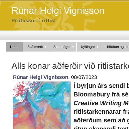
Rúnar Helgi Vignisson
Prófessor í ritlist
Heim
Skáldverk
Sannsögur
Þýðingar
Í blöðum og tí
Alls konar aðferðir við ritlistar
Rúnar Helgi Vignisson
, 08/07/2023
Í byrjun árs sendi 
Bloomsbury frá sé
Creative Writing 
ritlistarkennarar 
aðferðum sem að 
ritun skapandi text