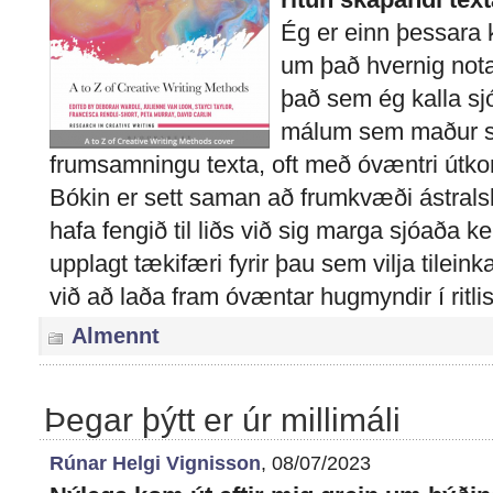
Ég er einn þessara 
um það hvernig nota
það sem ég kalla sj
málum sem maður ski
frumsamningu texta, oft með óvæntri útk
Bókin er sett saman að frumkvæði ástralskr
hafa fengið til liðs við sig marga sjóaða k
upplagt tækifæri fyrir þau sem vilja tilein
við að laða fram óvæntar hugmyndir í ritli
Almennt
Þegar þýtt er úr millimáli
Rúnar Helgi Vignisson
, 08/07/2023