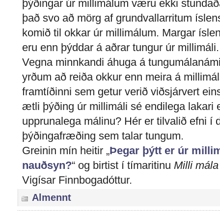
þýðingar úr millimálum væru ekki stundaða
það svo að mörg af grundvallarritum íslen
komið til okkar úr millimálum. Margar ísl
eru enn þýddar á aðrar tungur úr millimáli.
Vegna minnkandi áhuga á tungumálanámi g
yrðum að reiða okkur enn meira á millimál
framtíðinni sem getur verið viðsjárvert ein
ætli þýðing úr millimáli sé endilega lakari
upprunalega málinu? Hér er tilvalið efni í d
þýðingafræðing sem talar tungum.
Greinin mín heitir „
Þegar þýtt er úr mill
nauðsyn
?
“ og birtist í tímaritinu
Milli mála
Vigísar Finnbogadóttur.
Almennt