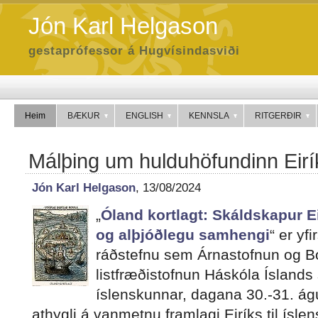
Jón Karl Helgason
gestaprófessor á Hugvísindasviði
Heim
BÆKUR
ENGLISH
KENNSLA
RITGERÐIR
Málþing um hulduhöfundinn Eirí
Jón Karl Helgason
, 13/08/2024
„
Óland kortlagt: Skáldskapur Ei
og alþjóðlegu samhengi
“ er yfi
ráðstefnu sem Árnastofnun og 
listfræðistofnun Háskóla Íslands 
íslenskunnar, dagana 30.-31. ág
athygli á vanmetnu framlagi Eiríks til ísl