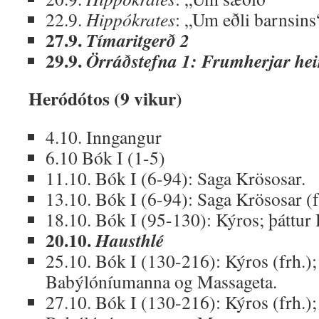
22.9.
Hippókrates
: „Um eðli barnsins
27.9.
Tímaritgerð 2
29.9.
Örráðstefna 1: Frumherjar hei
Heródótos (9 vikur)
4.10. Inngangur
6.10 Bók I (1-5)
11.10. Bók I (6-94): Saga Krösosar.
13.10. Bók I (6-94): Saga Krösosar (f
18.10. Bók I (95-130): Kýros; þáttur
20.10.
Hausthlé
25.10. Bók I (130-216): Kýros (frh.); 
Babýlóníumanna og Massageta.
27.10. Bók I (130-216): Kýros (frh.); 