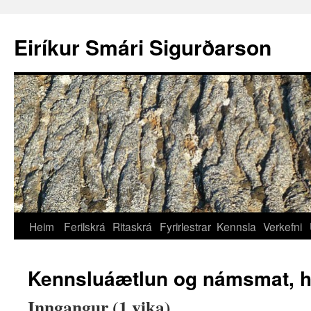
Eiríkur Smári Sigurðarson
Heim
Ferilskrá
Ritaskrá
Fyrirlestrar
Kennsla
Verkefni
Kennsluáætlun og námsmat, h
Inngangur (1 vika)