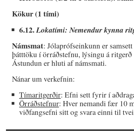
Kökur (1 tími)
6.12.
Lokatími: Nemendur kynna ritg
Námsmat
: Jólaprófseinkunn er samsett
þátttöku í örráðstefnu, lýsingu á ritger
Ástundun er hluti af námsmati.
Nánar um verkefnin:
Tímaritgerðir
: Efni sett fyrir í aðdra
Örráðstefnur
: Hver nemandi fær 10 m
viðfangsefni sitt og svara einni til t