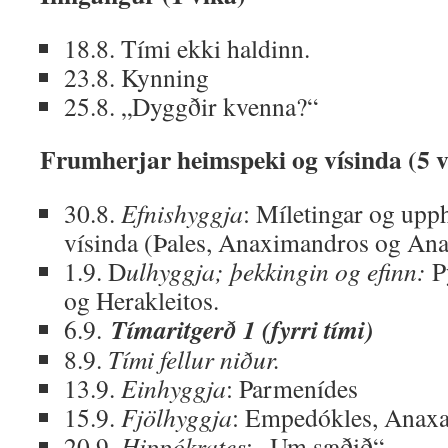
18.8. Tími ekki haldinn.
23.8. Kynning
25.8. „Dyggðir kvenna?“
Frumherjar heimspeki og vísinda (5 v
30.8.
Efnishyggja
: Míletingar og upp
vísinda (Þales, Anaximandros og An
1.9. D
ulhyggja; þekkingin og efinn:
P
og Herakleitos.
Tímaritgerð 1 (fyrri tími)
6.9.
8.9.
Tími fellur niður.
13.9.
Einhyggja
: Parmenídes
15.9.
Fjölhyggja
: Empedókles, Anax
20.9.
Hippókrates
: „Um sæðið“