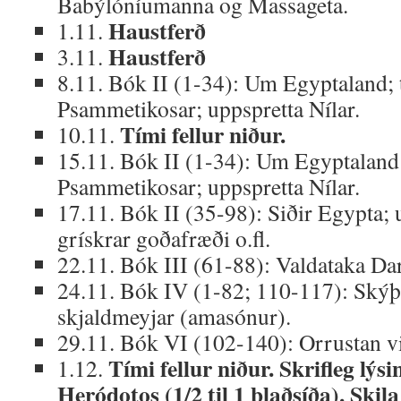
Babýlóníumanna og Massageta.
Haustferð
1.11.
Haustferð
3.11.
8.11. Bók II (1-34): Um Egyptaland; 
Psammetikosar; uppspretta Nílar.
Tími fellur niður.
10.11.
15.11. Bók II (1-34): Um Egyptaland;
Psammetikosar; uppspretta Nílar.
17.11. Bók II (35-98): Siðir Egypta;
grískrar goðafræði o.fl.
22.11. Bók III (61-88): Valdataka Dar
24.11. Bók IV (1-82; 110-117): Skýþa
skjaldmeyjar (amasónur).
29.11. Bók VI (102-140): Orrustan 
Tími fellur niður.
Skrifleg l
ýsi
1.12.
Heródotos (1/2 til 1 blaðsíða). Skila