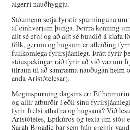
algerri nauðhyggju.
Stóumenn setja fyrstir spurninguna um f
af einhverjum þunga. Þeirra kenning um 
allt sé efni og að allt sé bundið á klafa 
fólk, gerum og hugsum er afleiðing fyrr
fullkomlega fyrirsjáanlegt. Þrátt fyrir þ
stóuspekingar ráð fyrir að við værum frj
tilraun til að samræma nauðugan heim o
anda Aristótelesar).
Meginspurning dagsins er: Ef heimurin
og allir atburðir í eðli sínu fyrirsjáanleg
fyrir frelsi athafna og hugsana? Við lesu
Aristóteles, Epikúros og texta um stóu e
Sarah Broadie þar sem hún greinir vanda