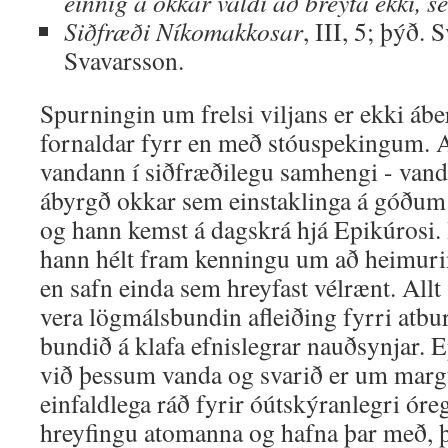
einnig á okkar valdi að breyta ekki, s
Siðfræði
Níkomakkosar
, III, 5; þýð.
Svavarsson.
Spurningin um frelsi viljans er ekki áb
fornaldar fyrr en með stóuspekingum. A
vandann í siðfræðilegu samhengi - vand
ábyrgð okkar sem einstaklinga á góðu
og hann kemst á dagskrá hjá Epikúrosi. 
hann hélt fram kenningu um að heimuri
en safn einda sem hreyfast vélrænt. Allt 
vera lögmálsbundin afleiðing fyrri atbur
bundið á klafa efnislegrar nauðsynjar. 
við þessum vanda og svarið er um margt
einfaldlega ráð fyrir óútskýranlegri óreg
hreyfingu atomanna og hafna þar með, þ