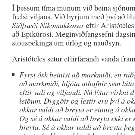
Í þessum tíma munum við beina sjónum
frelsi viljans. Við byrjum með því að líta
Siðfræði Nikomakkosar
eftir Aristótele
að Epikúrosi. Meginviðfangsefni dagsin
stóuspekinga um örlög og nauðsyn.
Aristóteles setur eftirfarandi vanda fram
Fyrst ósk beinist að markmiði, en ráð
að markmiði, hljóta athafnir sem lúta
eftir vali og viljandi. Nú lýtur virkn
leiðum. Dyggðir og lestir eru því á ok
okkar valdi að breyta er einnig á okka
Og sé á okkar valdi að breyta ekki er 
breyta. Sé á okkar valdi að breyta þega