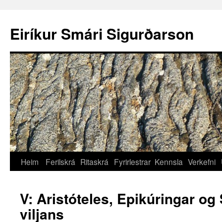
Eiríkur Smári Sigurðarson
Heim
Ferilskrá
Ritaskrá
Fyrirlestrar
Kennsla
Verkefni
V: Aristóteles, Epikúringar og 
viljans