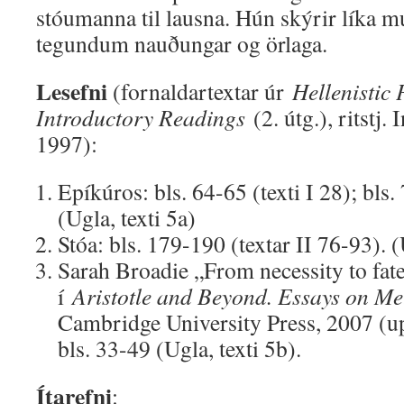
stóumanna til lausna. Hún skýrir líka
tegundum nauðungar og örlaga.
Lesefni
(fornaldartextar úr
Hellenistic 
Introductory Readings
(2. útg.), ritstj
1997):
Epíkúros: bls. 64-65 (texti I 28); bls. 
(Ugla, texti 5a)
Stóa: bls. 179-190 (textar II 76-93). (
Sarah Broadie „From necessity to fate
í
Aristotle and Beyond. Essays on Me
Cambridge University Press, 2007 (up
bls. 33-49 (Ugla, texti 5b).
Ítarefni
: