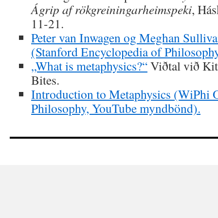
Ágrip af rökgreiningarheimspeki
, Hás
11-21.
Peter van Inwagen og Meghan Sulliva
(Stanford Encyclopedia of Philosoph
„What is metaphysics?“
Viðtal við Ki
Bites.
Introduction to Metaphysics (WiPhi 
Philosophy, YouTube myndbönd).