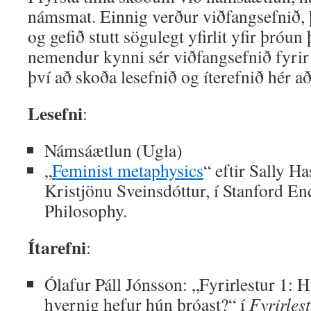
námsmat. Einnig verður viðfangsefnið, 
og gefið stutt sögulegt yfirlit yfir þróun
nemendur kynni sér viðfangsefnið fyrir
því að skoða lesefnið og íterefnið hér a
Lesefni
:
Námsáætlun (Ugla)
„
Feminist metaphysics
“ eftir Sally H
Kristjönu Sveinsdóttur, í Stanford En
Philosophy.
Ítarefni
:
Ólafur Páll Jónsson: „Fyrirlestur 1: 
hvernig hefur hún þróast?“ í
Fyrirles