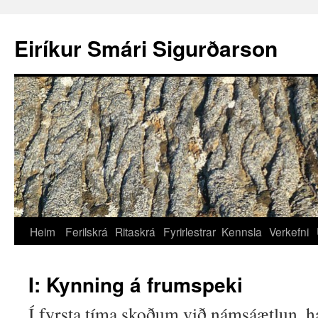
Eiríkur Smári Sigurðarson
Heim
Ferilskrá
Ritaskrá
Fyrirlestrar
Kennsla
Verkefni
I: Kynning á frumspeki
Í fyrsta tíma skoðum við námsáætlun, 