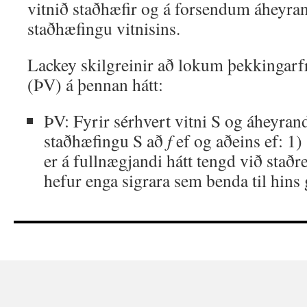
vitnið staðhæfir og á forsendum áheyran
staðhæfingu vitnisins.
Lackey skilgreinir að lokum þekkingarf
(ÞV) á þennan hátt:
ÞV: Fyrir sérhvert vitni S og áheyra
staðhæfingu S að
f
ef og aðeins ef: 1
er á fullnægjandi hátt tengd við stað
hefur enga sigrara sem benda til hins