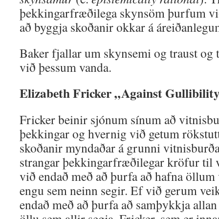
þekkingarfræðilega skynsöm þurfum við
að byggja skoðanir okkar á áreiðanle
Baker fjallar um skynsemi og traust og ti
við þessum vanda.
Elizabeth Fricker „Against Gullibilit
Fricker beinir sjónum sínum að vitnisb
þekkingar og hvernig við getum rökstutt 
skoðanir myndaðar á grunni vitnisburða
strangar þekkingarfræðilegar kröfur til
við endað með að þurfa að hafna öllum vi
engu sem neinn segir. Ef við gerum vei
endað með að þurfa að samþykkja allan v
öllu sem allir segja. Fricker, sem er inn