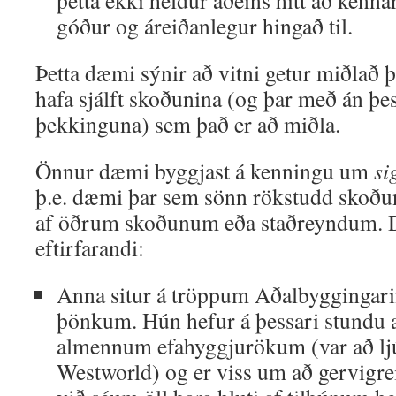
þetta ekki heldur aðeins hitt að kenn
góður og áreiðanlegur hingað til.
Þetta dæmi sýnir að vitni getur miðlað 
hafa sjálft skoðunina (og þar með án þess
þekkinguna) sem það er að miðla.
Önnur dæmi byggjast á kenningu um
si
þ.e. dæmi þar sem sönn rökstudd skoðun
af öðrum skoðunum eða staðreyndum. 
eftirfarandi:
Anna situr á tröppum Aðalbyggingar
þönkum. Hún hefur á þessari stundu a
almennum efahyggjurökum (var að ljú
Westworld) og er viss um að gervigre