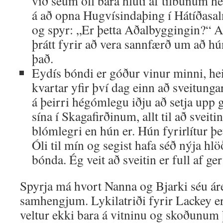
við séum öll bara hluti af tilbúnum h
á að opna Hugvísindaþing í Hátíðas
og spyr: „Er þetta Aðalbyggingin?“ An
þrátt fyrir að vera sannfærð um að hú
það.
Eydís bóndi er góður vinur minni, hei
kvartar yfir því dag einn að sveitunga
á þeirri hégómlegu iðju að setja upp 
sína í Skagafirðinum, allt til að sveitin
blómlegri en hún er. Hún fyrirlítur þ
Óli til mín og segist hafa séð nýja hl
bónda. Ég veit að sveitin er full af g
Spyrja má hvort Nanna og Bjarki séu áre
samhengjum. Lykilatriði fyrir Lackey e
veltur ekki bara á vitninu og skoðunum 