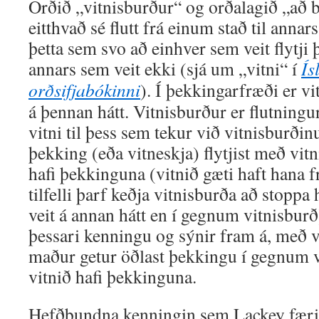
Orðið „vitnisburður“ og orðalagið „að be
eitthvað sé flutt frá einum stað til annar
þetta sem svo að einhver sem veit flytji þ
annars sem veit ekki (sjá um „vitni“ í
Ís
orðsifjabókinni
). Í þekkingarfræði er v
á þennan hátt. Vitnisburður er flutning
vitni til þess sem tekur við vitnisburði
þekking (eða vitneskja) flytjist með vitni
hafi þekkinguna (vitnið gæti haft hana fr
tilfelli þarf keðja vitnisburða að stopp
veit á annan hátt en í gegnum vitnisbur
þessari kenningu og sýnir fram á, með
maður getur öðlast þekkingu í gegnum v
vitnið hafi þekkinguna.
Hefðbundna kenningin sem Lackey færir