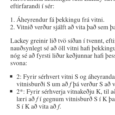
eftirfarandi í sér:
Áheyrendur fá þekkingu frá vitni.
Vitnið verður sjálft að vita það sem þ
Lackey greinir lið tvö síðan í tvennt, eft
nauðsynlegt sé að öll vitni hafi þekking
nóg sé að fyrsti liður keðjunnar hafi þe
svona:
2: Fyrir sérhvert vitni S og áheyran
vitnisburði S um að
f
þá verður S að v
2*: Fyrir sérhverja vitnakeðju K, til 
læri að
f
í gegnum vitnisburð S í K þar
S í K að vita að
f
.