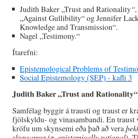
Judith Baker „Trust and Rationality
“
„Against Gullibility“ og Jennifer Lac
Knowledge and Transmission“.
Nagel „Testimony.“
Ítarefni:
Epistemological Problems of Testim
Social Epistemology (SEP) - kafli 3
Judith Baker „Trust and Rationality
“
Samfélag byggir á trausti og traust er k
fjölskyldu- og vinasambandi. En traust v
kröfu um skynsemi eða það að vera
þek
skynsamur
(e.
epistemically rational
). T