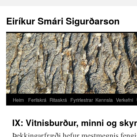
Eiríkur Smári Sigurðarson
Heim
Ferilskrá
Ritaskrá
Fyrirlestrar
Kennsla
Verkefni
IX: Vitnisburður, minni og sky
Þekkingarfræði hefur mestmegnis fengis