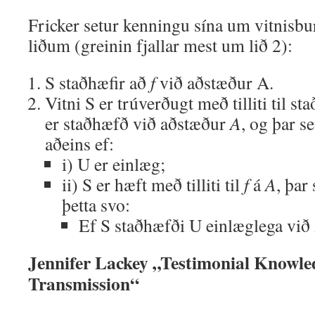
Fricker setur kenningu sína um vitnisbu
liðum (greinin fjallar mest um lið 2):
S staðhæfir að
f
við aðstæður A.
Vitni S er trúverðugt með tilliti til s
er staðhæfð við aðstæður
A
, og þar s
aðeins ef:
i) U er einlæg;
ii) S er hæft með tilliti til
f
á
A
, þar
þetta svo:
Ef S staðhæfði U einlæglega við 
Jennifer Lackey „Testimonial Knowle
Transmission“