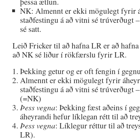
þessa ætlun.
NK: Almennt er ekki mögulegt fyrir 
staðfestingu á að vitni sé trúverðugt 
sé satt.
Leið Fricker til að hafna LR er að hafna
að NK sé liður í rökfærslu fyrir LR.
Þekking getur og er oft fengin í gegn
Almennt er ekki mögulegt fyrir áheyr
staðfestingu á að vitni sé trúverðugt – 
(=NK)
Þess vegna
: Þekking fæst aðeins í ge
áheyrandi hefur líklegan rétt til að tre
Þess vegna
: Líklegur réttur til að treys
LR).