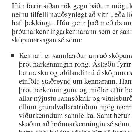
Hún færir síðan rök gegn báðum mögule
neinu tilfelli nauðsynlegt að vitni, eða l
hafi þekkingu. Hún gerir það með dæm
þróunarkenningarkennarann sem er san
sköpunarsagan sé sönn:
Kennari er sannfærður um að sköpuna
þróunarkenningin röng. Ástæðu fyrir 
barnæsku og óbilandi trú á sköpunars
einföld staðreynd um kennarann. Hann
þróunarkenninguna og miðlar eftir bes
allar nýjustu rannsóknir og vitnisbur
öllum grundvallaratriðum mjög nærri
viðurkenndum sannleika. Samt hefur 
skoðun að þróunarkenningin sé sönn.