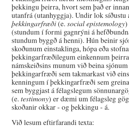
þekkingu þeirra, hvort sem það er inna
utanfrá (utanhyggja). Undir lok síðustu 
þekkingarfræði
(e.
social epistemology
)
(stundum í formi gagnrýni á hefðbundn
stundum byggð á henni). Hún beinir sj
skoðunum einstaklinga, hópa eða stofn
þekkingarfræðilegum einkennum þeirra.
námskeiðsins munum við beina sjónum a
þekkingarfræði sem takmarkast við eins
kenningum í þekkingarfræði sem greina 
sem byggjast á félagslegum sönnunar
(e.
testimony
) er dæmi um félagsleg gö
skoðanir okkar - og þekkingu - á.
Við lesum eftirfarandi texta: