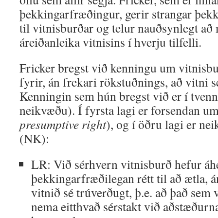
þekkingarfræðingur, gerir strangar þek
til vitnisburðar og telur nauðsynlegt að
áreiðanleika vitnisins í hverju tilfelli.
Fricker bregst við kenningu um vitnisbu
fyrir, án frekari rökstuðnings, að vitni 
Kenningin sem hún bregst við er í tven
neikvæðu). Í fyrsta lagi er forsendan u
presumptive right
), og í öðru lagi er n
(NK):
LR: Við sérhvern vitnisburð hefur áh
þekkingarfræðilegan rétt til að ætla,
vitnið sé trúverðugt, þ.e. að það sem v
nema eitthvað sérstakt við aðstæðurn