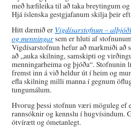
með hæfileika til að taka breytingum og t
Hjá íslenska gestgjafanum skilja þeir ef
Hitt dæmið er
Vigdísarstofnun – alþjó
og menningar
sem er hluti af stofnu
Vigdísarstofnun hefur að markmiði að stu
að „auka skilning, samskipti og virðingu
menningarheima og þjóða“. Stofnunin lít
fremst inn á við heldur út í heim og mun 
efla skilning milli manna í gegnum öflu
tungumálum.
Hvorug þessi stofnun væri möguleg ef e
rannsóknir og kennslu í hugvísindum. 
ótvírætt og ómetanlegt.