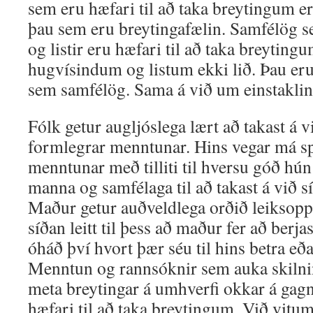
sem eru hæfari til að taka breytingum e
þau sem eru breytingafælin. Samfélög s
og listir eru hæfari til að taka breytin
hugvísindum og listum ekki lið. Þau eru
sem samfélög. Sama á við um einstaklin
Fólk getur augljóslega lært að takast á v
formlegrar menntunar. Hins vegar má s
menntunar með tilliti til hversu góð hún 
manna og samfélaga til að takast á við s
Maður getur auðveldlega orðið leiksopp
síðan leitt til þess að maður fer að berj
óháð því hvort þær séu til hins betra eða 
Menntun og rannsóknir sem auka skilnin
meta breytingar á umhverfi okkar á gag
hæfari til að taka breytingum. Við vitum