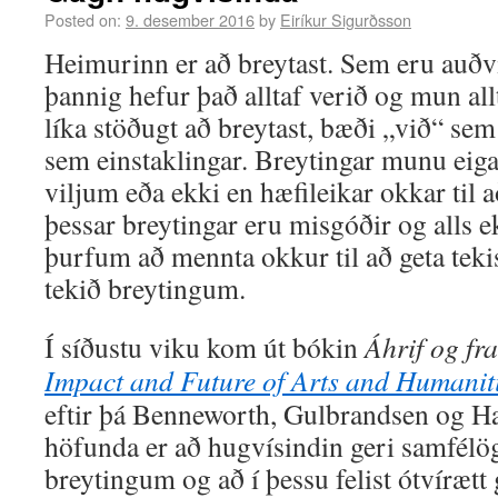
Posted on:
9. desember 2016
by
Eiríkur Sigurðsson
Heimurinn er að breytast. Sem eru auðvit
þannig hefur það alltaf verið og mun al
líka stöðugt að breytast, bæði „við“ se
sem einstaklingar. Breytingar munu eiga
viljum eða ekki en hæfileikar okkar til a
þessar breytingar eru misgóðir og alls ek
þurfum að mennta okkur til að geta tekis
tekið breytingum.
Í síðustu viku kom út bókin
Áhrif og fr
Impact and Future of Arts and Humanit
eftir þá Benneworth, Gulbrandsen og H
höfunda er að hugvísindin geri samfélög 
breytingum og að í þessu felist ótvírætt