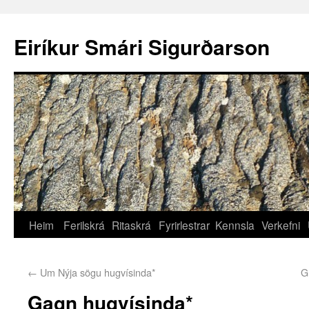
Eiríkur Smári Sigurðarson
Heim
Ferilskrá
Ritaskrá
Fyrirlestrar
Kennsla
Verkefni
←
Um Nýja sögu hugvísinda*
G
Gagn hugvísinda*