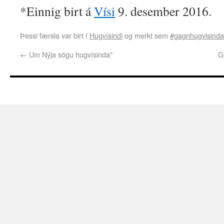
*Einnig birt á
Vísi
9. desember 2016.
Þessi færsla var birt í
Hugvísindi
og merkt sem
#gagnhugvisinda
←
Um Nýja sögu hugvísinda*
G