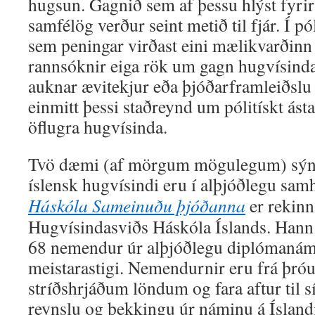
hugsun. Gagnið sem af þessu hlýst fyrir
samfélög verður seint metið til fjár. Í pó
sem peningar virðast eini mælikvarðin
rannsóknir eiga rök um gagn hugvísinda
auknar ævitekjur eða þjóðarframleiðslu
einmitt þessi staðreynd um pólitískt ás
öflugra hugvísinda.
Tvö dæmi (af mörgum mögulegum) sýna
íslensk hugvísindi eru í alþjóðlegu sam
Háskóla Sameinuðu þjóðanna
er rekinn
Hugvísindasviðs Háskóla Íslands. Hann 
68 nemendur úr alþjóðlegu diplómanámi
meistarastigi. Nemendurnir eru frá þró
stríðshrjáðum löndum og fara aftur til 
reynslu og þekkingu úr náminu á Íslandi.