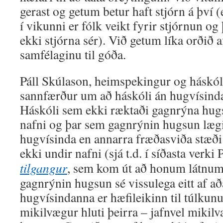
gerast og getum betur haft stjórn á því (
í vikunni er fólk veikt fyrir stjórnun og 
ekki stjórna sér). Við getum líka orðið af
samfélaginu til góða.
Páll Skúlason, heimspekingur og háskólar
sannfærður um að háskóli án hugvísind
Háskóli sem ekki ræktaði gagnrýna hugs
nafni og þar sem gagnrýnin hugsun læg
hugvísinda en annarra fræðasviða stæði
ekki undir nafni (sjá t.d. í síðasta verki 
tilgangur
, sem kom út að honum látnum
gagnrýnin hugsun sé vissulega eitt af 
hugvísindanna er hæfileikinn til túlkunu
mikilvægur hluti þeirra – jafnvel mikil