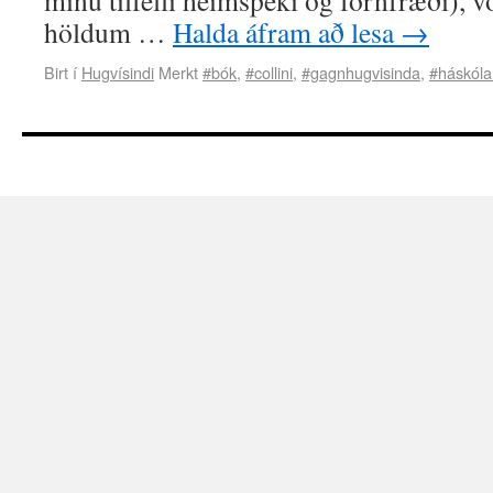
mínu tilfelli heimspeki og fornfræði), v
höldum …
Halda áfram að lesa
→
Birt í
Hugvísindi
Merkt
#bók
,
#collini
,
#gagnhugvisinda
,
#háskóla