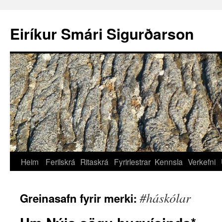
Eiríkur Smári Sigurðarson
Heim
Ferilskrá
Ritaskrá
Fyrirlestrar
Kennsla
Verkefni
#háskólar
Greinasafn fyrir merki: