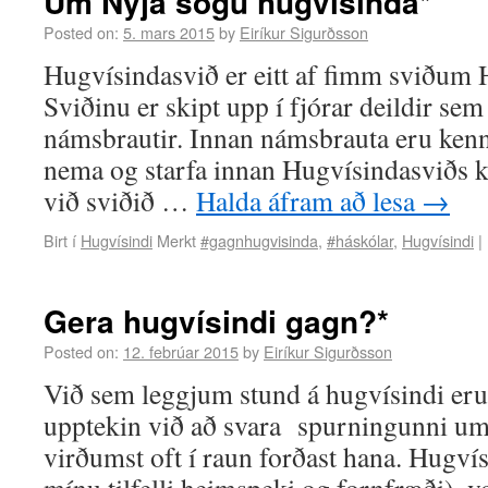
Um Nýja sögu hugvísinda*
Posted on:
5. mars 2015
by
Eiríkur Sigurðsson
Hugvísindasvið er eitt af fimm sviðum 
Sviðinu er skipt upp í fjórar deildir sem 
námsbrautir. Innan námsbrauta eru ken
nema og starfa innan Hugvísindasviðs k
við sviðið …
Halda áfram að lesa
→
Birt í
Hugvísindi
Merkt
#gagnhugvisinda
,
#háskólar
,
Hugvísindi
|
Gera hugvísindi gagn?*
Posted on:
12. febrúar 2015
by
Eiríkur Sigurðsson
Við sem leggjum stund á hugvísindi er
upptekin við að svara spurningunni um
virðumst oft í raun forðast hana. Hugvísi