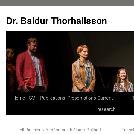
Dr. Baldur Thorhallsson
Home
CV
Publications
Presentations
Current
research
←
Leituðu íslenskir ráðamenn hjálpar í Bejing í
Takast