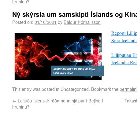
hruninu?
Ný skýrsla um samskipti Íslands og Kína 
Posted on:
01/10/2021
by
Baldur Þórhallsson
Report: Lilli
Sino Iceland
Lilliputian E
Icelandic Re
This entry was posted in Uncategorized. Bookmark the
permalin
←
Leituðu íslenskir ráðamenn hjálpar í Bejing í
Takast
hruninu?